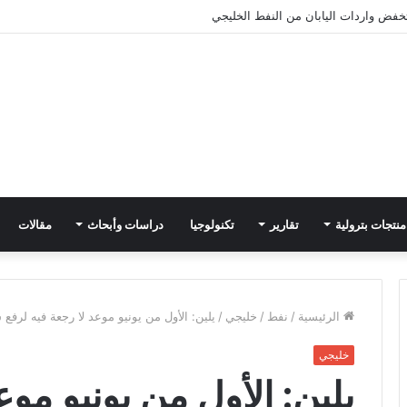
فض واردات اليابان من النفط الخليجي
منتجات بترولية
تقارير
تكنولوجيا
دراسات وأبحاث
مقالات
الرئيسية
/
نفط
/
خليجي
/
يلين: الأول من يونيو موعد لا رجعة فيه لرفع
خليجي
يلين: الأول من يونيو موع