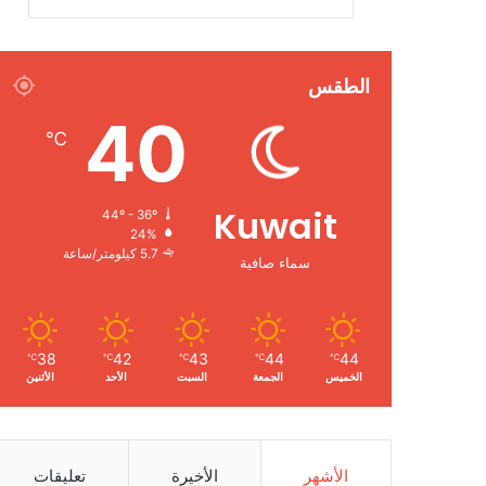
الطقس
40
℃
Kuwait
44º - 36º
24%
5.7 كيلومتر/ساعة
سماء صافية
38
42
43
44
44
℃
℃
℃
℃
℃
الخميس
الجمعة
السبت
الأحد
الأثنين
الأشهر
الأخيرة
تعليقات