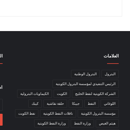
العلامات
ال
البترول
البترول الوطنية
الرئيس التنفيذي لمؤسسة البترول الكويتية
اش
الشركة الكويتية لنفط الخليج
الكويت
الكيماويات البترولية
أد
اللوغاني
النفط
جيبكا
حلقة نقاشية
كيبك
بر
مؤسسة البترول الكويتية
ناقلات النفط الكويتية
نفط الكويت
ال
هيثم الغيص
وزارة النفط
وزارة النفط الكويتية