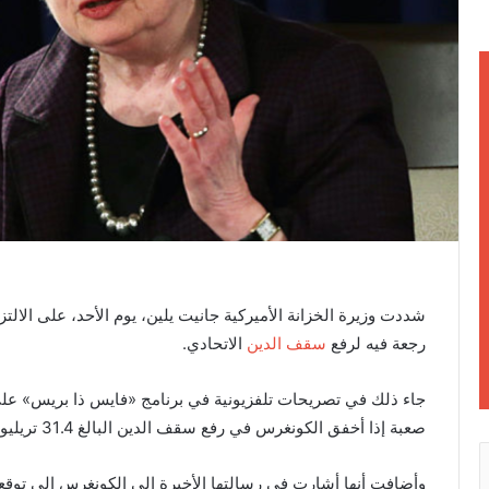
ن
ي
ا
شددت وزيرة الخزانة الأميركية جانيت يلين، يوم الأحد، على الالتزام
رجعة فيه لرفع
سقف الدين
الاتحادي.
جاء ذلك في تصريحات تلفزيونية في برنامج «فايس ذا بريس» ع
صعبة إذا أخفق الكونغرس في رفع سقف الدين البالغ 31.4 تريليون دولار قبل نفاد الأموال من وزارة الخزانة».
وأضافت أنها أشارت في رسالتها الأخيرة إلى الكونغرس إلى توقعات