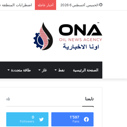
اضطرابات المنطقة تخ
الخميس, أغسطس 6 2026
أخبار عاجلة
الصفحة الرئيسية
نفط
غاز
طاقة متجددة
تابعنا
0
1٬597
Followers
Fans