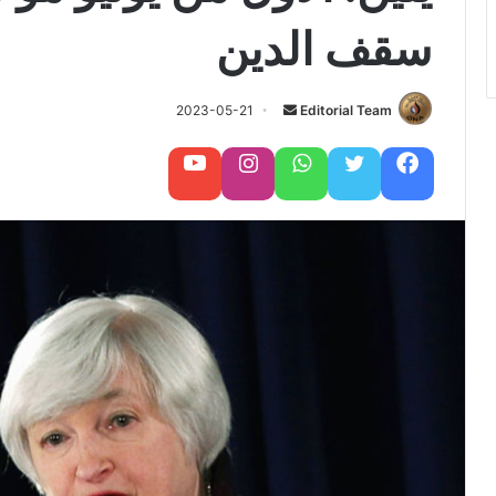
سقف الدين
Editorial Team
أ
2023-05-21
ر
س
فيسبوك
تويتر
واتساب
تابعنا على إنستغرام
تابعنا على يوتيوب
ل
ب
ر
ي
د
ا
إ
ل
ك
ت
ر
و