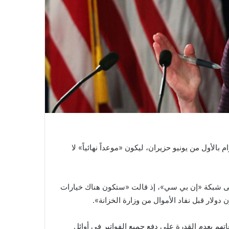
 بالأول من يونيو حزيران، ليكون «موعداً نهائياً» لا
لى شبكة «إن بي سي»، إذ قالت «ستكون هناك خيارات
هم بعدم القدرة على دفع جميع الفواتير في أوائل