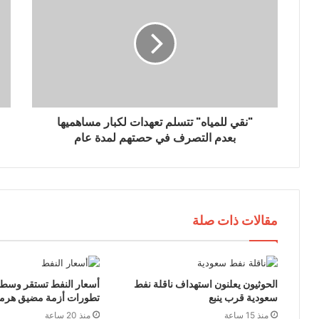
إ
ل
ك
ت
ر
و
ن
ي
"نقي للمياه" تتسلم تعهدات لكبار مساهميها
بعدم التصرف في حصتهم لمدة عام
مقالات ذات صلة
الحوثيون يعلنون استهداف ناقلة نفط
أسعار النفط تستقر وسط
سعودية قرب ينبع
تطورات أزمة مضيق هرم
منذ 15 ساعة
منذ 20 ساعة