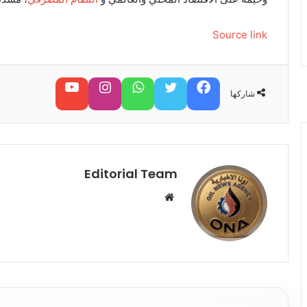
Source link
فيسبوك
تويتر
واتساب
تابعنا على إنستغرام
تابعنا على يوتيوب
شاركها
Editorial Team
م
و
ق
ع
ا
ل
و