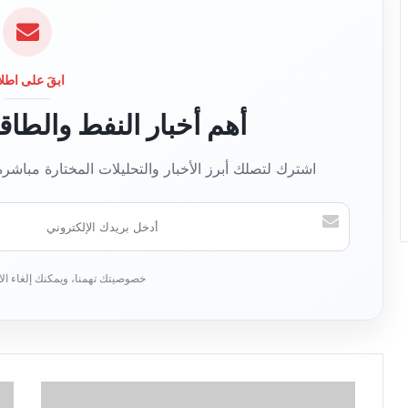
ي
ب
ابقَ على اطلا
أهم أخبار النفط والطا
اشترك لتصلك أبرز الأخبار والتحليلات المختارة مباشر
أ
د
خ
ل
ب
ر
ي
د
ك
ا
ل