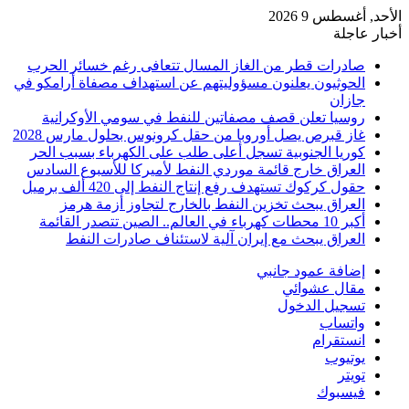
الأحد, أغسطس 9 2026
أخبار عاجلة
صادرات قطر من الغاز المسال تتعافى رغم خسائر الحرب
الحوثيون يعلنون مسؤوليتهم عن استهداف مصفاة أرامكو في
جازان
روسيا تعلن قصف مصفاتين للنفط في سومي الأوكرانية
غاز قبرص يصل أوروبا من حقل كرونوس بحلول مارس 2028
كوريا الجنوبية تسجل أعلى طلب على الكهرباء بسبب الحر
العراق خارج قائمة موردي النفط لأميركا للأسبوع السادس
حقول كركوك تستهدف رفع إنتاج النفط إلى 420 ألف برميل
العراق يبحث تخزين النفط بالخارج لتجاوز أزمة هرمز
أكبر 10 محطات كهرباء في العالم.. الصين تتصدر القائمة
العراق يبحث مع إيران آلية لاستئناف صادرات النفط
إضافة عمود جانبي
مقال عشوائي
تسجيل الدخول
واتساب
انستقرام
يوتيوب
تويتر
فيسبوك