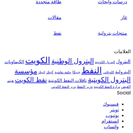
درسات وابحاث
طاقة متجددة
غاز
مقالات
منتجات بترولية
نفط
العلامات
الكويت
البترول الوطنية
البترول
الكيماويات
البترول الكويتية
النفط
مؤسسة
البترولية
جيبكا
كيبك
اللوغاني
حلقة نقاشية
كيبيك
البترول الكويتية
نفط الكويت
ناقلات النفط الكويتية
هيثم
الغيص
وزير النفط
وزارة النفط الكويتية
وزير النفط الكويتي
Social
فيسبوك
تويتر
يوتيوب
انستقرام
واتساب