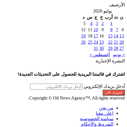
الأرشيف
يوليو 2026
ن
ث
أرب
خ
ج
س
د
5
4
3
2
1
12
11
10
9
8
7
6
19
18
17
16
15
14
13
26
25
24
23
22
21
20
31
30
29
28
27
« يونيو
أغسطس »
النشرة الإخبارية
اشترك في قائمتنا البريدية للحصول على التحديثات الجديدة!
أدخل بريدك الإلكتروني
Copyright © Oil News Agency™, All rights reserved.
من نحن
اعلن معنا
سياسة الخصوصية
الشروط والأحكام