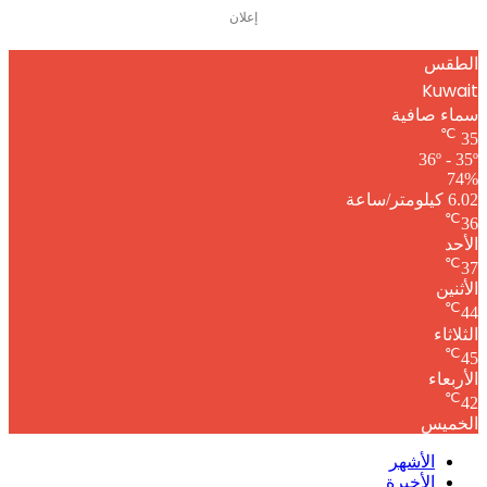
إعلان
الطقس
Kuwait
سماء صافية
℃
35
36º - 35º
74%
6.02 كيلومتر/ساعة
℃
36
الأحد
℃
37
الأثنين
℃
44
الثلاثاء
℃
45
الأربعاء
℃
42
الخميس
الأشهر
الأخيرة