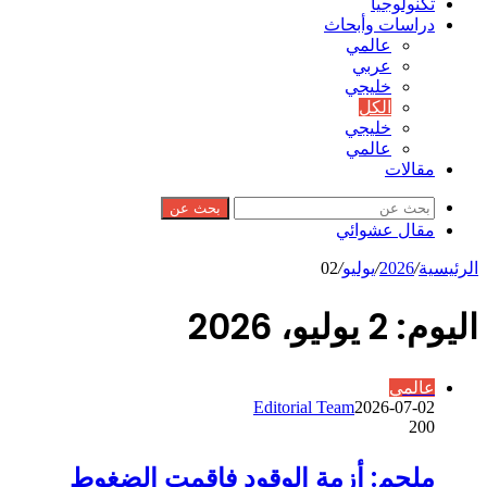
تكنولوجيا
دراسات وأبحاث
عالمي
عربي
خليجي
الكل
خليجي
عالمي
مقالات
بحث عن
مقال عشوائي
الرئيسية
/
2026
/
يوليو
/
02
اليوم:
2 يوليو، 2026
عالمي
Editorial Team
2026-07-02
200
ملحم: أزمة الوقود فاقمت الضغوط