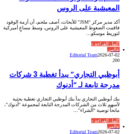
المعيشية على الروس
أكد مدير مركز “JSM” للأبحاث، آصف ملحم، أن أزمة الوقود
فاقمت الضغوط المعيشية على الروس، وسط مساعٍ أميركية
لتوريط موسكو…
أكمل القراءة »
عالمي
Editorial Team
2026-07-02
200
أبوظبي التجاري” يبدأ تغطية 3 شركات
مدرجة تابعة لـ “أدنوك
بنك أبوظبي التجاري بدأ بنك أبوظبي التجاري تغطية بحثية
لأسهم ثلاث من الشركات المدرجة التابعة لمجموعة “أدنوك”،
مانحاً توصية “الشراء”…
أكمل القراءة »
عالمي
Editorial Team
2026-07-02