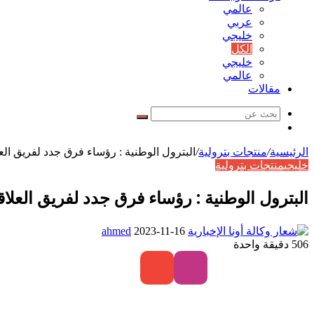
عالمي
عربي
خليجي
الكل
خليجي
عالمي
مقالات
بحث
مقال
عن
عشوائي
الرئيسية
/
منتجات بترولية
/
البترول الوطنية : رؤساء فرق جدد لفريق العل
خليجي
منتجات بترولية
البترول الوطنية : رؤساء فرق جدد لفريق العلاق
أرسل
ahmed
2023-11-16
بريدا
506
دقيقة واحدة
إلكترونيا
فيسبوك
تويتر
واتساب
تابعنا
تابعنا
على
على
إنستغرام
يوتيوب