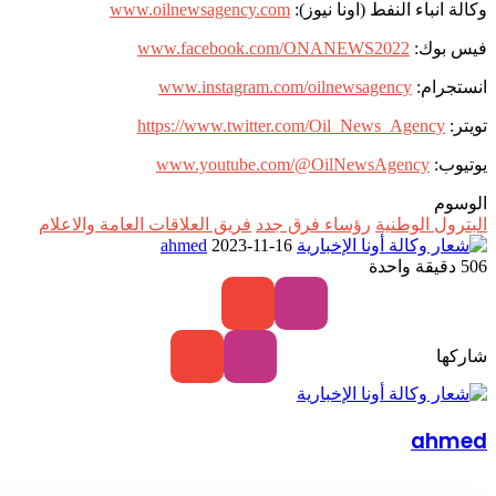
وكالة انباء النفط (اونا نيوز):
www.oilnewsagency.com
فيس بوك:
www.facebook.com/ONANEWS2022
انستجرام:
www.instagram.com/oilnewsagency
تويتر:
https://www.twitter.com/Oil_News_Agency
يوتيوب:
www.youtube.com/@OilNewsAgency
الوسوم
البترول الوطنية
رؤساء فرق جدد
فريق العلاقات العامة والاعلام
أرسل
ahmed
2023-11-16
بريدا
506
دقيقة واحدة
إلكترونيا
فيسبوك
تويتر
واتساب
تابعنا
تابعنا
على
على
إنستغرام
يوتيوب
شاركها
فيسبوك
تويتر
واتساب
تابعنا
تابعنا
على
على
إنستغرام
يوتيوب
ahmed