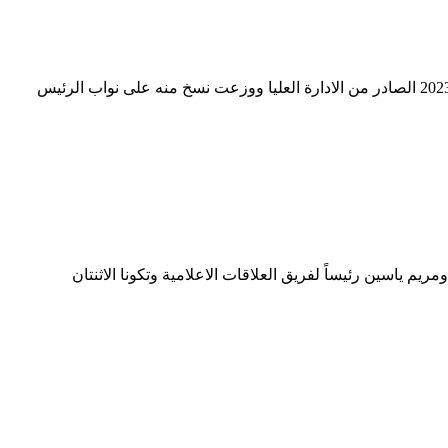
اصدرت الرئيس التنفيذي لشركة البترول الوطنية تعميماً اداريا وتنظيميا لاجراء بعض التعديلات الوظيفية في الشركة ، وحمل التعيم رقم 28 /2023 الصادر من الادارة العليا ووزعت نسخ منه على نواب الرئيس
يم ياسين رئيساً لفريق العلاقات الاعلامية وتكونا الاثنتان