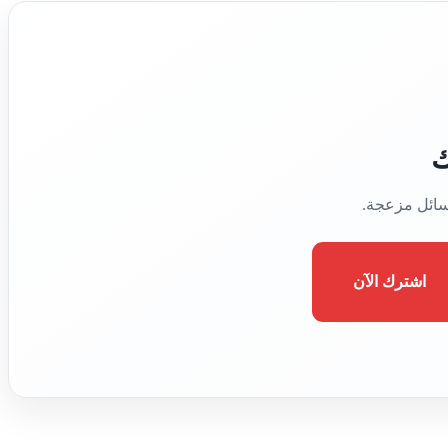
ك
رسائل مزعجة.