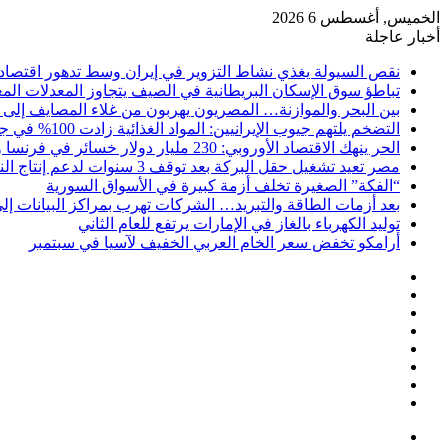
الخميس, أغسطس 6 2026
أخبار عاجلة
نقص السيولة يغذي نشاط التزوير في إيران وسط تدهور اقتصاد
تباطؤ سوق الإسكان البريطانية في الصيف يتجاوز المعدلات المع
بين البحر والموازنة… المصريون يهربون من غلاء المصايف إلى ر
التضخم يلتهم جيوب الإيرانيين: المواد الغذائية زادت 100% في جميع المحافظات
الحر ينهك الاقتصاد الأوروبي: 230 مليار دولار خسائر في فرنسا وحدها
مصر تعيد تشغيل حقل البركة بعد توقف 3 سنوات لدعم إنتاج النفط
“الفكة” الصغيرة تخلف أزمة كبيرة في الأسواق السورية
بعد أزمات الطاقة والتبريد… الشركات تهرب بمراكز البيانات إل
توليد الكهرباء بالغاز في الإمارات يرتفع للعام الثاني
أرامكو تخفض سعر الخام العربي الخفيف لآسيا في سبتمبر
إضافة
مقال
عمود
تسجيل
عشوائي
جانبي
واتساب
الدخول
انستقرام
يوتيوب
تويتر
فيسبوك
القائمة