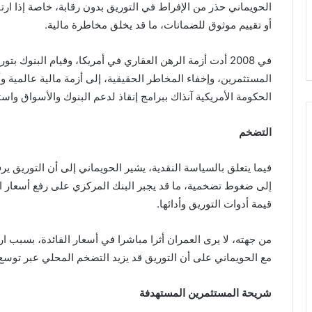
الحويماني حذر من الإفراط في التوريق بدون رقابة، خاصة إذا 
أو تقييم موثوق للضمانات، ما قد يخلق مخاطرة مالية.
في 2008 أدت أزمة الرهن العقاري في أمريكا، وقيام البنوك ب
المستثمرين، وإخفاء المخاطر الحقيقية، ​إلى أزمة مالية عالمي
الحكومة الأمريكية آنذاك ببرامج إنقاذ لدعم البنوك والأسواق واست
التضخم
فيما يتعلق بالسياسة النقدية، يشير الحويماني إلى أن التوريق ي
إلى ضغوط تضخمية، ما قد يجبر البنك المركزي على رفع أسعار ال
قيمة أدوات التوريق وأدائها.
من جهته، لا يرى العمران أثرا مباشرا في أسعار الفائدة، بسبب ارت
مع الحويماني على أن التوريق قد يزيد التضخم المحلي عبر توسع 
شريحة المستثمرين المستهدفة