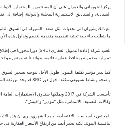
يركز الحويماني والعمران على أن المستثمرين المحتملين لأدوا
السيادية، والصناديق الاستثمارية المحلية والدولية، إضافة إلى فئا
مع ذلك يشيران إلى تحديات مثل ضعف السيولة في السوق الثان
ما يتطلب بناء بنية تحتية تنظيمية متقدمة لتقييم وتداول هذه الأ
تلعب شركة إعادة التمويل العقاري (
SRC
) دورا محوريا في إطلا
تمويلية مضمونة بمحافظ عقارية قائمة، بعوائد ثابتة ومتغيرة ولآجال تمتد بين 
كما تدير مؤشر تكلفة التمويل طويل الأجل لتوجيه تسعير السوق
واضحة ونشاط تسويقي مكثف حول دور
SRC
قد يحد من ثقة الم
تأسست الشركة في 2017 ويملكها صندوق الاستثم
وكالات التصنيف الائتماني، مثل “موديز” و”فيتش”.
المختص بالسياسات الاقتصادية أحمد الشهري، يرى أن هذه الآلية 
تنافسية البنوك. لكنه يحذر أيضا من ارتفاع الأسعار العقارية في