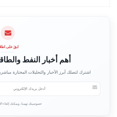
و
ق
ع
ا
ل
و
ي
ب
ابقَ على اطلا
أهم أخبار النفط والطا
اشترك لتصلك أبرز الأخبار والتحليلات المختارة مباشر
أ
د
خ
ل
ب
ر