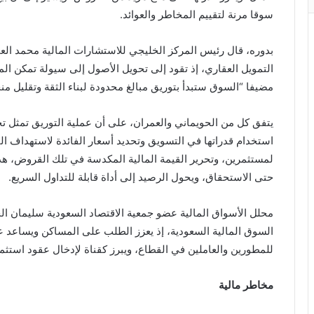
سوقا مرنة لتقييم المخاطر والعوائد.
بدوره، قال رئيس المركز الخليجي للاستشارات المالية محمد العم
التمويل العقاري، إذ تقود إلى تحويل الأصول إلى سيولة تمكن ا
مضيفا “السوق ستبدأ بتوريق مبالغ محدودة لبناء الثقة وتقليل م
يتفق كل من الحويماني والعمران، على أن عملية التوريق تمثل ت
استخدام قدراتها في التسويق وتحديد أسعار الفائدة لاستهداف الف
لمستثمرين، وتحرير القيمة المالية المكدسة في تلك القروض، هذ
حتى الاستحقاق، ويحول الرصيد إلى أداة قابلة للتداول السريع.
محلل الأسواق المالية عضو جمعية الاقتصاد السعودية سليمان الخ
السوق المالية السعودية، إذ يعزز الطلب على المساكن ويساعد 
للمطورين والعاملين في القطاع، ويبرز كقناة لإدخال عقود استثم
مخاطر مالية