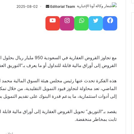
Editorial Team
أ
2025-08-02
ر
س
فيسبوك
تويتر
واتساب
تابعنا على إنستغرام
تابعنا على يوتيوب
ل
ب
ر
ي
د
ا
القروض إلى أوراق مالية قابلة للتداول أو ما يعرف بـ”التوريق الع
إ
ل
هذه الفكرة تحدث عنها رئيس مجلس هيئة السوق المالية محمد ال
ك
الماضي، تعد محاولة لتجاوز قيود التمويل التقليدية، من خلال تم
ت
إلى أدوات استثمارية، ما يدعم قدرة البنوك على تقديم التمويل
ر
و
يقصد بـ”التوريق” تحويل القروض العقارية إلى أوراق مالية قابلة
ن
ثابت بمخاطر منخفضة.
ي
ا
إعلان