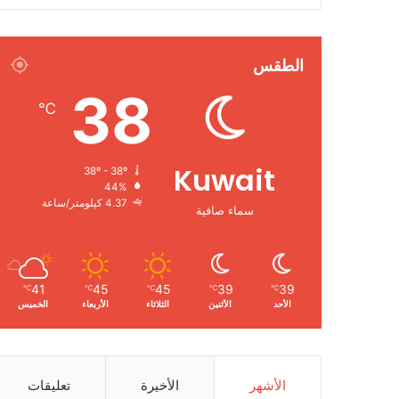
الطقس
38
℃
Kuwait
38º - 38º
44%
4.37 كيلومتر/ساعة
سماء صافية
41
45
45
39
39
℃
℃
℃
℃
℃
الأحد
الأثنين
الثلاثاء
الأربعاء
الخميس
الأشهر
الأخيرة
تعليقات