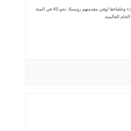
ويضخ التحالف، الذي يضم منظمة البلدان المصدرة للبترول «أوبك» وحلفاءها (وفي مقدمتهم روسيا)، نحو 40 في المئة
لخام العالمية.