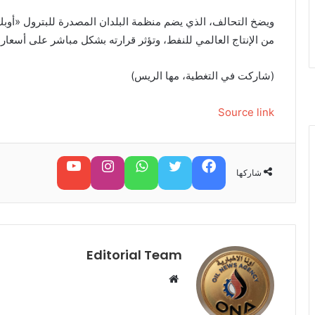
من الإنتاج العالمي للنفط، وتؤثر قرارته بشكل مباشر على أسعار ا
(شاركت في التغطية، مها الريس)
Source link
فيسبوك
تويتر
واتساب
تابعنا على إنستغرام
تابعنا على يوتيوب
شاركها
Editorial Team
م
و
ق