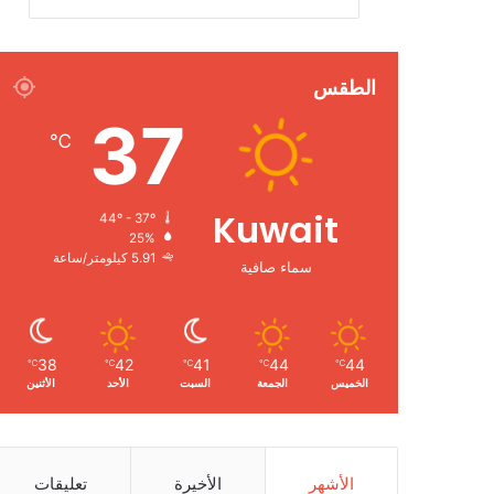
الطقس
37
℃
Kuwait
44º - 37º
25%
5.91 كيلومتر/ساعة
سماء صافية
38
42
41
44
44
℃
℃
℃
℃
℃
الخميس
الجمعة
السبت
الأحد
الأثنين
الأشهر
الأخيرة
تعليقات