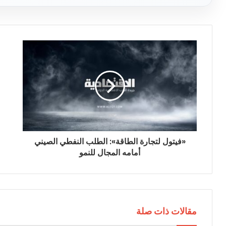
ي
د
ك
ا
ل
إ
ل
ك
ت
ر
و
ن
ي
«فيتول لتجارة الطاقة»: الطلب النفطي الصيني
أمامه المجال للنمو
مقالات ذات صلة