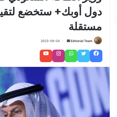
دول أوبك+ ستخضع لتق
مستقلة
Editorial Team
أ
2023-06-04
ر
س
فيسبوك
تويتر
واتساب
تابعنا على إنستغرام
تابعنا على يوتيوب
ل
ب
ر
ي
د
ا
إ
ل
ك
ت