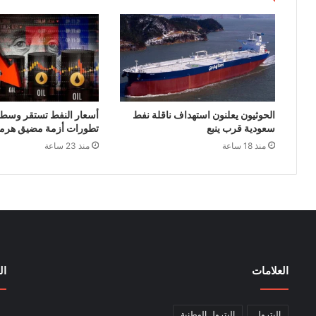
الحوثيون يعلنون استهداف ناقلة نفط
أسعار النفط تستقر وسط
سعودية قرب ينبع
تطورات أزمة مضيق هرم
منذ 18 ساعة
منذ 23 ساعة
العلامات
ال
البترول
البترول الوطنية