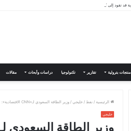
ية قد تقود إلى كنز مائي مخفي
منتجات بترولية
تقارير
تكنولوجيا
دراسات وأبحاث
مقالات
الرئيسية
/
نفط
/
خليجي
/
وزير الطاقة السعودي لـ«CNN الاقتصادية»: دول أوبك+ ستخضع لتقييم من مؤسسات مستقلة
خليجي