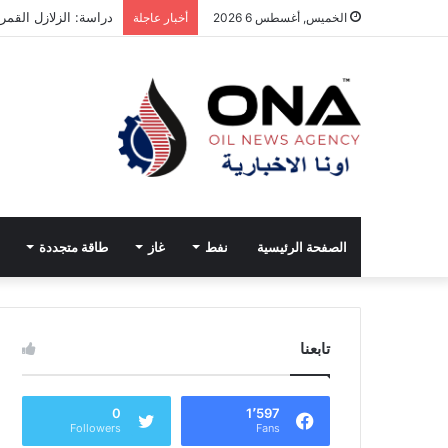
دراسة: الزلازل القمر
الخميس, أغسطس 6 2026
أخبار عاجلة
الصفحة الرئيسية
نفط
غاز
طاقة متجددة
تابعنا
0
1٬597
Followers
Fans