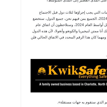
ع على المدى القصير إلى المدى المتوسط؟
مات التي يجب إجراؤها لثلاث دول قبل الاجتماع
المقبل، والذي آمل أن يحدث في نوفمبر تشرين الثاني، لكن في 2024، الجميع بمن فيهم نحن، جميع الدول، ستخضع
لتقييم من هذه المؤسسات المستقلة، وهذه المراجعة ستجرى قبل أواسط العام 2024، وستلاحظون أن اتفاق عام
 أنا ممتن لنيجيريا والكونغو وأنغولا، لأن هذه الدول
ومهما كان هذا الرقم المحدد في الاتفاق الحالي فلن
يم الذي ستقوم به جهات مستقلة».