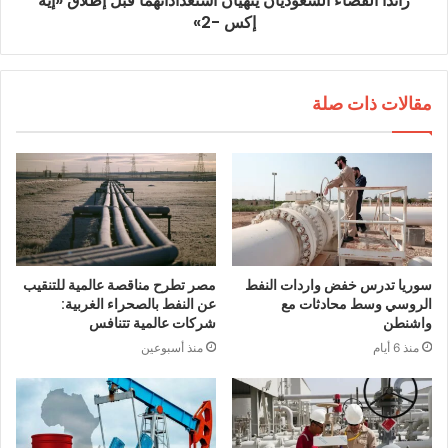
رائدا الفضاء السعوديان ينهيان استعداداتهما قبل إطلاق «إيه
إكس -2»
مقالات ذات صلة
سوريا تدرس خفض واردات النفط
مصر تطرح مناقصة عالمية للتنقيب
الروسي وسط محادثات مع
عن النفط بالصحراء الغربية:
واشنطن
شركات عالمية تتنافس
منذ 6 أيام
منذ أسبوعين