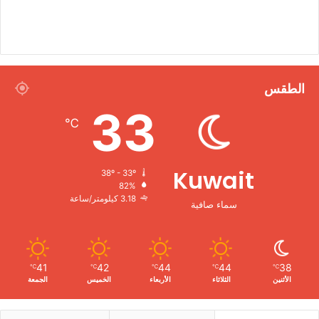
الطقس
33
℃
Kuwait
38º - 33º
82%
3.18 كيلومتر/ساعة
سماء صافية
41
42
44
44
38
℃
℃
℃
℃
℃
الأثنين
الثلاثاء
الأربعاء
الخميس
الجمعة