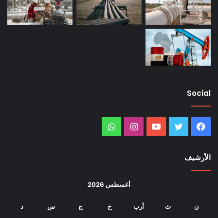
Social
فيسبوك
تويتر
يوتيوب
انستقرام
واتساب
الأرشيف
أغسطس 2026
ن
ث
أرب
خ
ج
س
د