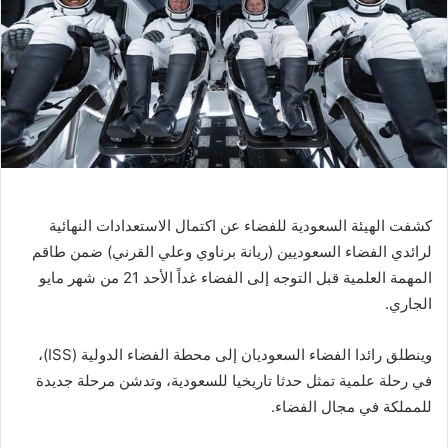
ر
ي
د
ا
إ
ل
ك
ت
ر
و
كشفت الهيئة السعودية للفضاء عن اكتمال الاستعدادات النهائية
ن
لرائدي الفضاء السعوديين (ريانة برناوي وعلي القرني) ضمن طاقم
ي
المهمة العلمية قبل التوجه إلى الفضاء غداً الأحد 21 من شهر مايو
ا
الجاري.
وينطلق رائدا الفضاء السعوديان إلى محطة الفضاء الدولية (ISS)،
في رحلة علمية تمثل حدثا تاريخيا للسعودية، وتدشن مرحلة جديدة
للمملكة في مجال الفضاء.