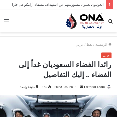
الحوثيون يعلنون مسؤوليتهم عن استهداف مصفاة أرامكو في جازان
بحث
الق
عن
الرئيسية
/
نفط
/
عربي
عربي
رائدا الفضاء السعوديان غداً إلى
الفضاء .. إليك التفاصيل
Editorial Team
أ
2023-05-20
162
دقيقة واحدة
ر
س
ل
ب