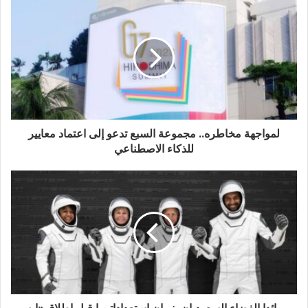
إ
ل
ك
ت
ر
و
ن
ي
لمواجهة مخاطره.. مجموعة السبع تدعو إلى اعتماد معايير
للذكاء الاصطناعي