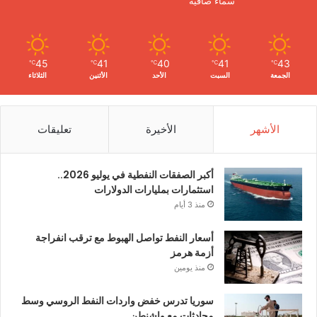
سماء صافية
45
41
40
41
43
℃
℃
℃
℃
℃
الجمعة
السبت
الأحد
الأثنين
الثلاثاء
الأشهر
الأخيرة
تعليقات
أكبر الصفقات النفطية في يوليو 2026..
استثمارات بمليارات الدولارات
منذ 3 أيام
أسعار النفط تواصل الهبوط مع ترقب انفراجة
أزمة هرمز
منذ يومين
سوريا تدرس خفض واردات النفط الروسي وسط
محادثات مع واشنطن