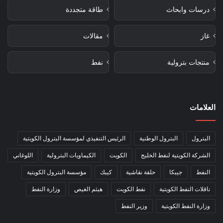
درسات وابحاث
طاقة متجددة
غاز
مقالات
منتجات بترولية
نفط
العلامات
البترول
البترول الوطنية
الرئيس التنفيذي لمؤسسة البترول الكويتية
الشركة الكويتية لنفط الخليج
الكويت
الكيماويات البترولية
اللوغاني
النفط
جيبكا
حلقة نقاشية
كيبك
مؤسسة البترول الكويتية
ناقلات النفط الكويتية
نفط الكويت
هيثم الغيص
وزارة النفط
وزارة النفط الكويتية
وزير النفط