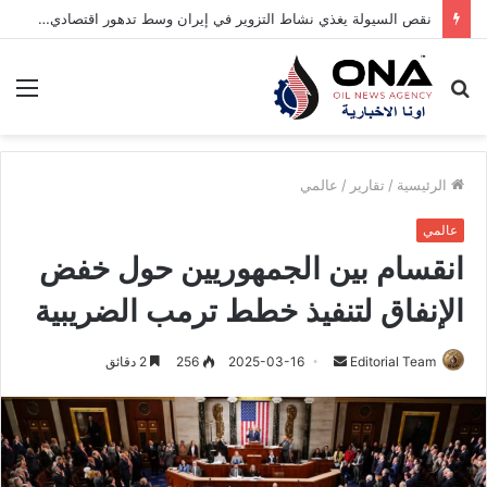
نقص السيولة يغذي نشاط التزوير في إيران وسط تدهور اقتصادي حاد
بحث
الق
عن
الرئيسية
/
تقارير
/
عالمي
عالمي
انقسام بين الجمهوريين حول خفض
الإنفاق لتنفيذ خطط ترمب الضريبية
Editorial Team
أ
2025-03-16
256
2 دقائق
ر
س
ل
ب