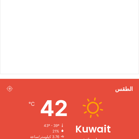
الطقس
42
℃
Kuwait
43º - 39º
21%
3.76 كيلومتر/ساعة