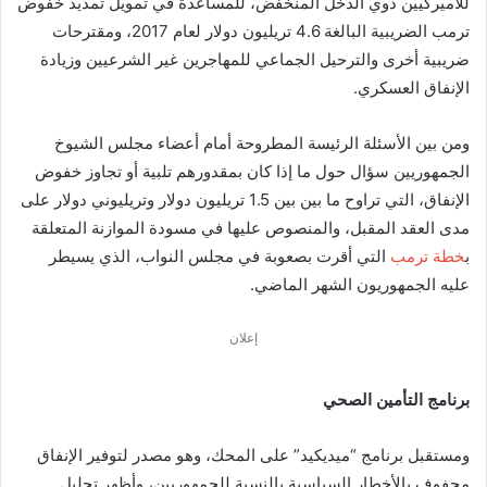
للأميركيين ذوي الدخل المنخفض، للمساعدة في تمويل تمديد خفوض
ترمب الضريبية البالغة 4.6 تريليون دولار لعام 2017، ومقترحات
ضريبية أخرى والترحيل الجماعي للمهاجرين غير الشرعيين وزيادة
الإنفاق العسكري.
ومن بين الأسئلة الرئيسة المطروحة أمام أعضاء مجلس الشيوخ
الجمهوريين سؤال حول ما إذا كان بمقدورهم تلبية أو تجاوز خفوض
الإنفاق، التي تراوح ما بين بين 1.5 تريليون دولار وتريليوني دولار على
مدى العقد المقبل، والمنصوص عليها في مسودة الموازنة المتعلقة
ب
خطة ترمب
التي أقرت بصعوبة في مجلس النواب، الذي يسيطر
عليه الجمهوريون الشهر الماضي.
إعلان
برنامج التأمين الصحي
ومستقبل برنامج “ميديكيد” على المحك، وهو مصدر لتوفير الإنفاق
محفوف بالأخطار السياسية بالنسبة للجمهوريين، وأظهر تحليل