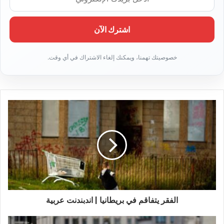
د
خ
ل
ب
ر
ي
د
ك
ا
ل
إ
ل
ك
ت
ر
و
ن
ي
الفقر يتفاقم في بريطانيا | اندبندنت عربية