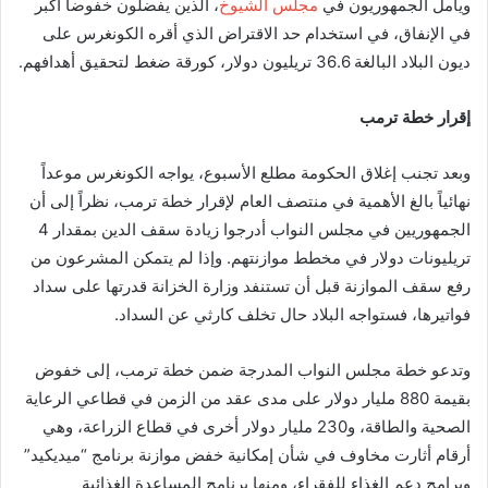
ويأمل الجمهوريون في
مجلس الشيوخ
، الذين يفضلون خفوضاً أكبر
في الإنفاق، في استخدام حد الاقتراض الذي أقره الكونغرس على
ديون البلاد البالغة 36.6 تريليون دولار، كورقة ضغط لتحقيق أهدافهم.
إقرار خطة ترمب
وبعد تجنب إغلاق الحكومة مطلع الأسبوع، يواجه الكونغرس موعداً
نهائياً بالغ الأهمية في منتصف العام لإقرار خطة ترمب، نظراً إلى أن
الجمهوريين في مجلس النواب أدرجوا زيادة سقف الدين بمقدار 4
تريليونات دولار في مخطط موازنتهم. وإذا لم يتمكن المشرعون من
رفع سقف الموازنة قبل أن تستنفد وزارة الخزانة قدرتها على سداد
فواتيرها، فستواجه البلاد حال تخلف كارثي عن السداد.
وتدعو خطة مجلس النواب المدرجة ضمن خطة ترمب، إلى خفوض
بقيمة 880 مليار دولار على مدى عقد من الزمن في قطاعي الرعاية
الصحية والطاقة، و230 مليار دولار أخرى في قطاع الزراعة، وهي
أرقام أثارت مخاوف في شأن إمكانية خفض موازنة برنامج “ميديكيد”
وبرامج دعم الغذاء للفقراء، ومنها برنامج المساعدة الغذائية