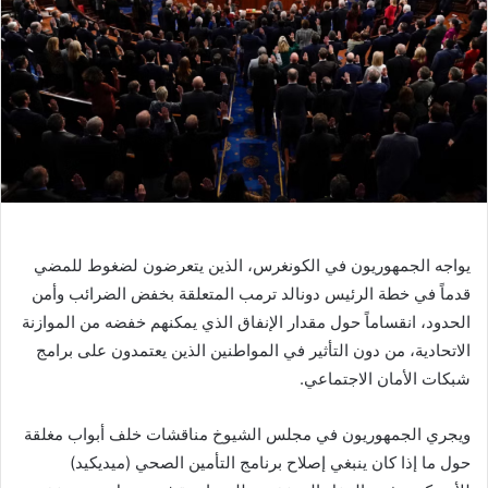
ر
ي
د
ا
إ
ل
ك
ت
ر
و
يواجه الجمهوريون في الكونغرس، الذين يتعرضون لضغوط للمضي
ن
قدماً في خطة الرئيس دونالد ترمب المتعلقة بخفض الضرائب وأمن
ي
ا
الحدود، انقساماً حول مقدار الإنفاق الذي يمكنهم خفضه من الموازنة
الاتحادية، من دون التأثير في المواطنين الذين يعتمدون على برامج
شبكات الأمان الاجتماعي.
ويجري الجمهوريون في مجلس الشيوخ مناقشات خلف أبواب مغلقة
حول ما إذا كان ينبغي إصلاح برنامج التأمين الصحي (ميديكيد)