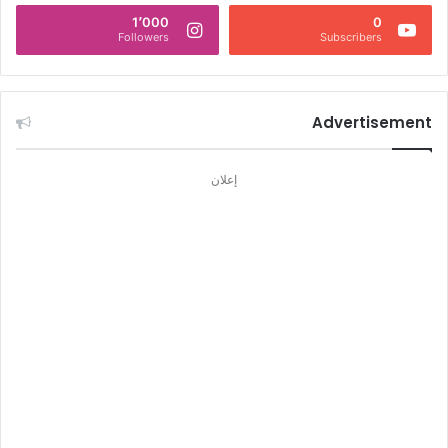
1٬000
0
Followers
Subscribers
Advertisement
إعلان