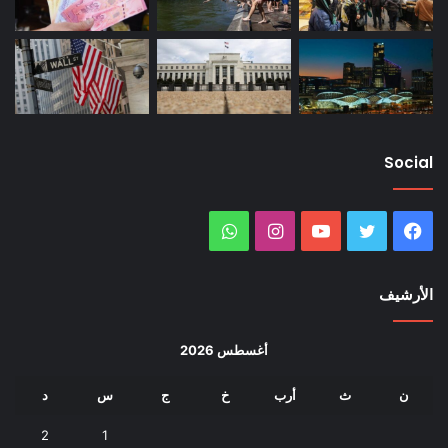
Social
فيسبوك
تويتر
يوتيوب
انستقرام
واتساب
الأرشيف
أغسطس 2026
ن
ث
أرب
خ
ج
س
د
2
1