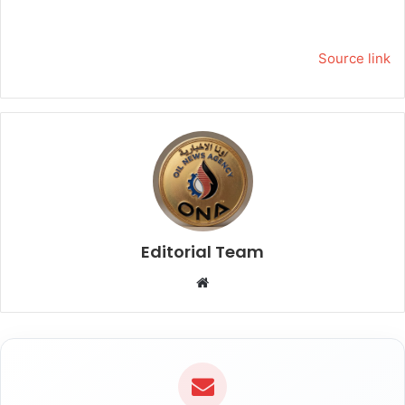
Source link
Editorial Team
م
و
ق
ع
ا
ل