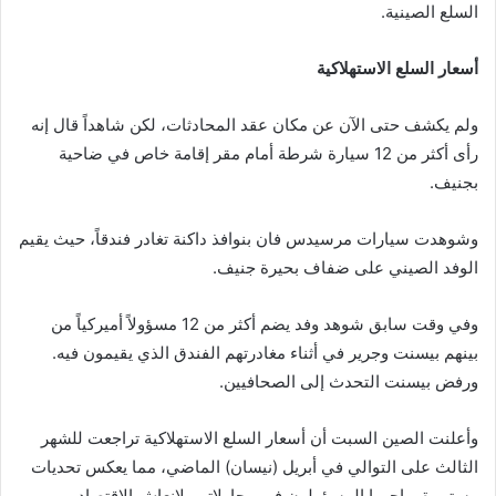
السلع الصينية.
أسعار السلع الاستهلاكية
ولم يكشف حتى الآن عن مكان عقد المحادثات، لكن شاهداً قال إنه
رأى أكثر من 12 سيارة شرطة أمام مقر إقامة خاص في ضاحية
بجنيف.
وشوهدت سيارات مرسيدس فان بنوافذ داكنة تغادر فندقاً، حيث يقيم
الوفد الصيني على ضفاف بحيرة جنيف.
وفي وقت سابق شوهد وفد يضم أكثر من 12 مسؤولاً أميركياً من
بينهم بيسنت وجرير في أثناء مغادرتهم الفندق الذي يقيمون فيه.
ورفض بيسنت التحدث إلى الصحافيين.
وأعلنت الصين السبت أن أسعار السلع الاستهلاكية تراجعت للشهر
الثالث على التوالي في أبريل (نيسان) الماضي، مما يعكس تحديات
مستمرة يواجهها المسؤولون في محاولاتهم لإنعاش الاقتصاد