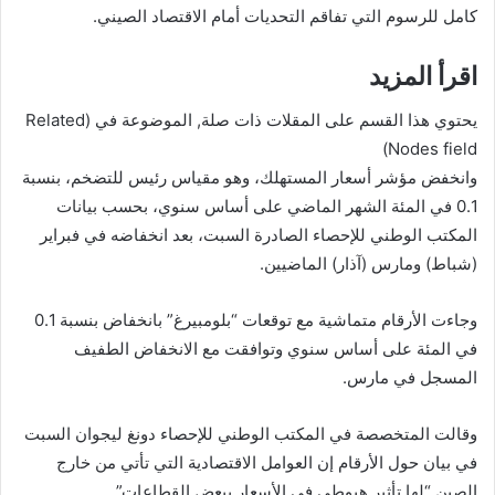
كامل للرسوم التي تفاقم التحديات أمام الاقتصاد الصيني.
اقرأ المزيد
يحتوي هذا القسم على المقلات ذات صلة, الموضوعة في (Related
Nodes field)
وانخفض مؤشر أسعار المستهلك، وهو مقياس رئيس للتضخم، بنسبة
0.1 في المئة الشهر الماضي على أساس سنوي، بحسب بيانات
المكتب الوطني للإحصاء الصادرة السبت، بعد انخفاضه في فبراير
(شباط) ومارس (آذار) الماضيين.
وجاءت الأرقام متماشية مع توقعات “بلومبيرغ” بانخفاض بنسبة 0.1
في المئة على أساس سنوي وتوافقت مع الانخفاض الطفيف
المسجل في مارس.
وقالت المتخصصة في المكتب الوطني للإحصاء دونغ ليجوان السبت
في بيان حول الأرقام إن العوامل الاقتصادية التي تأتي من خارج
الصين “لها تأثير هبوطي في الأسعار ببعض القطاعات”.