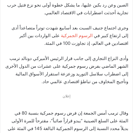
الصين وعن رد بكين عليها، ما يشكل خطوة أولى نحو نزع فتيل حرب
تجارية أحدثت اضطرابات في الاقتصاد العالمي.
وجرى اجتماع جنيف السبت بعد أسابيع شهدت توتراً متصاعداً أدى
إلى ارتفاع كبير في
الرسوم الجمركية
على الواردات بين أكبر
اقتصادين في العالم، إذ تجاوزت 100 في المئة.
وأدى النزاع التجاري إلى جانب قرار الرئيس الأميركي دونالد ترمب
الشهر الماضي بفرض رسوم جمركية على عشرات من الدول الأخرى
إلى اضطراب سلاسل التوريد وزعزعة استقرار الأسواق المالية
وتأجيج المخاوف من تباطؤ اقتصادي عالمي حاد.
إعلان
وقال ترمب أمس الجمعة إن فرض رسوم جمركية بنسبة 80 في
المئة على السلع الصينية “يبدو قراراً صائباً”، مقترحاً للمرة الأولى
بديلاً محدد النسبة إلى الرسوم الجمركية البالغة 145 في المئة على