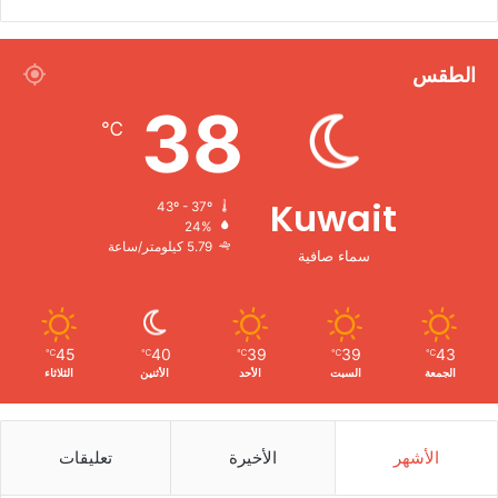
الطقس
38
℃
Kuwait
43º - 37º
24%
5.79 كيلومتر/ساعة
سماء صافية
45
40
39
39
43
℃
℃
℃
℃
℃
الجمعة
السبت
الأحد
الأثنين
الثلاثاء
الأشهر
الأخيرة
تعليقات