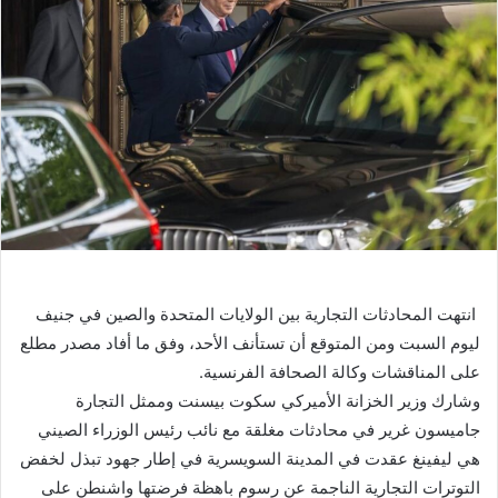
ب
ر
ي
د
ا
إ
ل
ك
ت
ر
و
انتهت المحادثات التجارية بين الولايات المتحدة والصين في جنيف
ن
ليوم السبت ومن المتوقع أن تستأنف الأحد، وفق ما أفاد مصدر مطلع
ي
ا
على المناقشات وكالة الصحافة الفرنسية.
وشارك وزير الخزانة الأميركي سكوت بيسنت وممثل التجارة
جاميسون غرير في محادثات مغلقة مع نائب رئيس الوزراء الصيني
هي ليفينغ عقدت في المدينة السويسرية في إطار جهود تبذل لخفض
التوترات التجارية الناجمة عن رسوم باهظة فرضتها واشنطن على