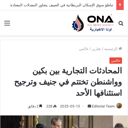
تباطؤ سوق الإسكان البريطانية في الصيف يتجاوز المعدلات المعتادة
بحث
الق
عن
الرئيسية
/
تقارير
/
عالمي
عالمي
المحادثات التجارية بين بكين
وواشنطن تختتم في جنيف وترجيح
استئنافها الأحد
Editorial Team
أ
2025-05-13
228
2 دقائق
ر
س
ل