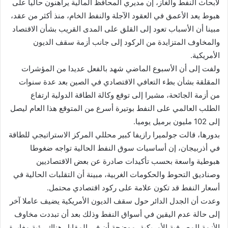
لأبحاث النفط والغاز، إن مديري المحافظ المالية يراهنون حاليا على
هبوط يعد الأعمق في العقود الآجلة والنفط الخام، منذ أكثر من عقد،
مبينا أن الأسباب تعود إلى القلق على المدى القريب بشأن الاقتصاد
والمخاوف المتزايدة من الركود إلى جانب أزمة سقف الديون
الأمريكية.
ولفت إلى أن الأسبوع الماضي شهد بالفعل عديدا من المؤشرات
المقلقة بشأن بطء التعافي الاقتصادي في الصين بعد عدة سنوات
من أزمة الجائحة، مشيرا إلى توقع وكالة الطاقة الدولية ارتفاع
الطلب العالمي على النفط بوتيرة أسرع من المتوقع هذا العام ليصل
إلى 102 مليون برميل يوميا.
بدورها، قالت جولميرا رازيفا كبير محللي المركز الاستراتيجي للطاقة
في أذربيجان، إن أساسيات سوق النفط الحالية تواجه ضغوطا
هبوطية واسعة بحسب تأكيدات صادرة عن بعض الاقتصاديين
وصناديق التحوط والحكومات الغربية، مبينة أن التقلبات الحالية في
أسعار النفط قد تكون علامة على ركود اقتصادي محتمل.
وعدت أن الجدل الدائر حول سقف الديون الأمريكية يضيف عاملا آخر
إلى حالة عدم اليقين في أسواق النفط وذلك بعد أن تبددت مخاوف
الأزمة المصرفية الأمريكية، موضحة أن في المقابل هناك رؤية مغايرة