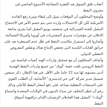
أعقاب قلق السوق بعد القفزة المفاجئة الأسبوع الماضي في
مخزون النفط.
وأوضح المحللون أن التوقعات تميل إلى إبطاء وتيرة رفع الفائدة
الأمريكية لكن كل الاحتمالات واردة حتى يتم حسم الأمر في الاجتماع
المقبل للجنة الفيدرالية في منتصف يونيو المقبل كما يجري متابعة
الإعلان عن مؤشرات مديري المشتريات في أوروبا وأمريكا الشمالية.
وأشاروا إلى استمرار مكاسب النفط في ظل عدم السيطرة بعد على
حرائق الغابات الكندية التي تخفض الإنتاج هناك وتقلص المعروض
النفطي الدولي.
وأضاف المحللون أن مع تسجيل واردات الهند كميات قياسية من
النفط الروسي بلغت حصة “أوبك” من جميع واردات النفط الهندية
أدنى مستوى لها منذ 22 عاما على الأقل. في هذا الإطار، ذكر سيفين
شيميل مدير شركة “في جي إندستري” الألمانية، أن الطلب القوي
على المنتجات النفطية يساعد على دفع أسعار النفط للأعلى وذلك
رغم أن خطر التخلف عن سداد الديون في الولايات المتحدة واجتماع
“أوبك+” المقبل هما العاملان الرئيسان اللذان تراقبهما أسواق
النفط.