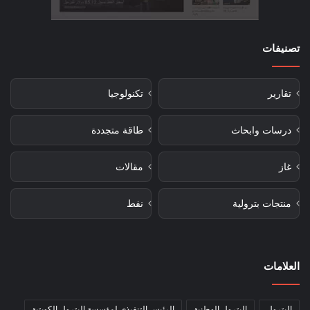
تصنيفات
تقارير
تكنولوجيا
درسات وابحاث
طاقة متجددة
غاز
مقالات
منتجات بترولية
نفط
العلامات
البترول
البترول الوطنية
الرئيس التنفيذي لمؤسسة البترول الكويتية