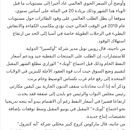
وأوضح أن السفر الجوي العالمي عاد أخيرا إلى مستويات ما قبل
الوباء هذا الشهر وذلك بزيادة 20 في المائة على أساس سنوي،
متوقعا أن يظل الطلب العالمي على وقود الطائرات حول مستويات
عام 2019 في الوقت الحالي حيث تؤدي مكاسب الكفاءة والانتعاش
البطيء في الرحلات الطويلة خاصة في آسيا إلى الحد من ارتفاع
استهلاك الوقود.
من ناحيته، قال روبين نوبل مدير شركة “أوكسيرا” الدولية
للاستشارات، إن الطلب على المنتجات النفطية جيد ويدعم أسعار
النفط الخام وذلك قبل اجتماع “أوبك+” الوزاري مطلع الشهر المقبل
لتقييم وضع السوق حيث أدت قوة العقود الآجلة للبنزين في الولايات
المتحدة إلى رفع خام غرب تكساس الوسيط وخام برنت.
وذكر أنه إذا أدت محادثات سقف الديون الجارية بين كيفين مكارثي
رئيس مجلس النواب والرئيس جو بايدن إلى صفقة فقد يحدث
ارتفاعا قصيرا في أسعار النفط رغم أن الاهتمام يبدو أنه يتجه تدريجيا
نحو اجتماع “أوبك+” المقبل في يونيو المقبل وسط توقعات بإضافة
تخفيضات إنتاج جديدة.
من جانبه، قال ماركوس كروج كبير محللي شركة “أيه كنترول”