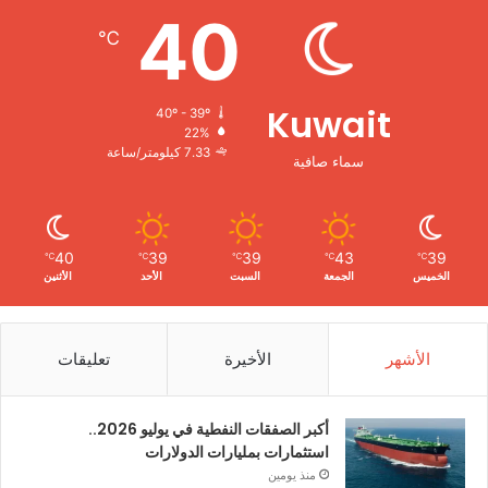
40
℃
Kuwait
40º - 39º
22%
7.33 كيلومتر/ساعة
سماء صافية
40
39
39
43
39
℃
℃
℃
℃
℃
الخميس
الجمعة
السبت
الأحد
الأثنين
الأشهر
الأخيرة
تعليقات
أكبر الصفقات النفطية في يوليو 2026..
استثمارات بمليارات الدولارات
منذ يومين