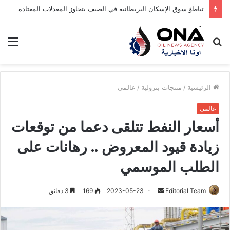
بين البحر والموازنة… المصريون يهربون من غلاء المصايف إلى رحلات اليوم الواحد
بحث
الق
عن
الرئيسية
/
منتجات بترولية
/
عالمي
عالمي
أسعار النفط تتلقى دعما من توقعات
زيادة قيود المعروض .. رهانات على
الطلب الموسمي
Editorial Team
أ
2023-05-23
169
3 دقائق
ر
س
ل