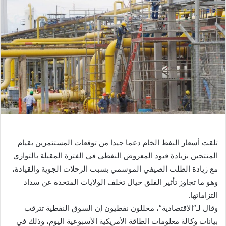
ب
ر
ي
د
ا
إ
ل
ك
ت
ر
و
تلقت أسعار النفط الخام دعما جيدا من توقعات المستثمرين بقيام
ن
المنتجين بزيادة قيود المعروض النفطي في الفترة المقبلة بالتوازي
ي
ا
مع زيادة الطلب الصيفي الموسمي بسبب الرحلات الجوية والقيادة،
وهو ما تجاوز تأثير القلق حيال تخلف الولايات المتحدة عن سداد
التزاماتها.
وقال لـ”الاقتصادية”، محللون نفطيون إن السوق النفطية تترقب
بيانات وكالة معلومات الطاقة الأمريكية الأسبوعية اليوم، وذلك في