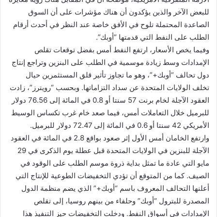
للبعض الآخر والذين يؤكدون أن هناك مؤشرات على أن السوق
الصاعدة المحتملة تلوح في الأفق خاصة عند النظر في أحدث أرقام
الطلب على النفط التي قدمتها “أوبك”.
وفيما يخص الأسعار، ارتفع النفط أمس بفضل توقعات تقلص
الإمدادات‭ ‬وسط زيادة موسمية في الطلب على البنزين وتراجع إنتاج
دول تحالف “أوبك+”، وهو ما تجاوز تأثير قلق المستثمرين حيال
تخلف الولايات المتحدة عن سداد التزاماتها. وبحسب “رويترز”، زادت
العقود الآجلة لخام برنت 57 سنتا أو 0.8 في المائة إلى 76.56 دولار
للبرميل خلال التعاملات أمس، فيما صعد خام غرب تكساس الوسيط
الأمريكي 42 سنتا أو 0.6 في المائة إلى 72.47 دولار للبرميل.
وارتفع الخامان أمس الأول إثر صعود بواقع 2.8 في المائة في العقود
الآجلة للبنزين في الولايات المتحدة قبل عطلة يوم الذكرى في 29
مايو التي عادة ما تمثل بداية ذروة موسم الطلب على الوقود في
الصيف. كما من المتوقع أن تؤدي التخفيضات الطوعية للإنتاج التي
أعلنها التحالف المعروف باسم “أوبك+” الذي يضم منظمة الدول
المصدرة للبترول “أوبك” وحلفاء من بينهم روسيا، إلى تقلص
الإمدادات في أسواق النفط. ودخلت التخفيضات حيز التنفيذ هذا