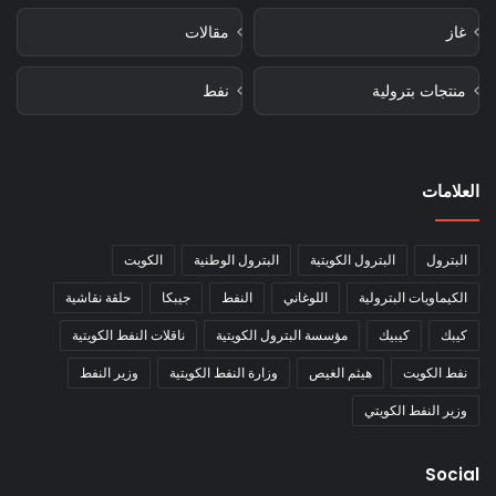
غاز
مقالات
منتجات بترولية
نفط
العلامات
البترول
البترول الكويتية
البترول الوطنية
الكويت
الكيماويات البترولية
اللوغاني
النفط
جيبكا
حلقة نقاشية
كيبك
كيبيك
مؤسسة البترول الكويتية
ناقلات النفط الكويتية
نفط الكويت
هيثم الغيص
وزارة النفط الكويتية
وزير النفط
وزير النفط الكويتي
Social