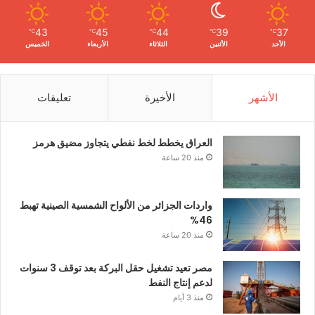
43
45
44
39
37
℃
℃
℃
℃
℃
الأحد
الأثنين
الثلاثاء
الأربعاء
الخميس
الأشهر
الأخيرة
تعليقات
العراق يخطط لخط نفطي يتجاوز مضيق هرمز
منذ 20 ساعة
واردات الجزائر من الألواح الشمسية الصينية تهبط
46%
منذ 20 ساعة
مصر تعيد تشغيل حقل البركة بعد توقف 3 سنوات
لدعم إنتاج النفط
منذ 3 أيام