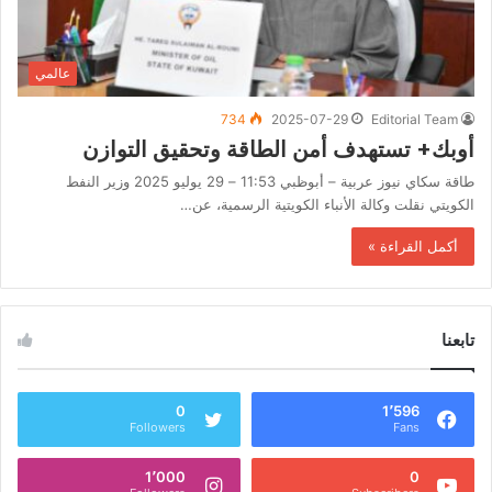
عالمي
734
2025-07-29
Editorial Team
أوبك+ تستهدف أمن الطاقة وتحقيق التوازن
طاقة سكاي نيوز عربية – أبوظبي 11:53 – 29 يوليو 2025 وزير النفط
الكويتي نقلت وكالة الأنباء الكويتية الرسمية، عن…
أكمل القراءة »
تابعنا
0
1٬596
Followers
Fans
1٬000
0