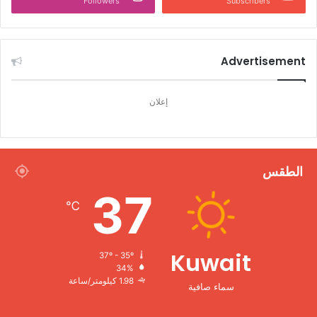
Followers
Subscribers
Advertisement
إعلان
الطقس
37
℃
Kuwait
37º - 35º
34%
1.98 كيلومتر/ساعة
سماء صافية