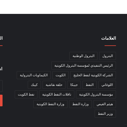
العلامات
ال
البترول
البترول الوطنية
الرئيس التنفيذي لمؤسسة البترول الكويتية
اش
الشركة الكويتية لنفط الخليج
الكويت
الكيماويات البترولية
أد
اللوغاني
النفط
جيبكا
حلقة نقاشية
كيبك
بر
مؤسسة البترول الكويتية
ناقلات النفط الكويتية
نفط الكويت
ال
هيثم الغيص
وزارة النفط
وزارة النفط الكويتية
وزير النفط