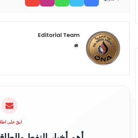
Editorial Team
م
و
ق
ع
ا
ل
و
ي
ب
ابقَ على اطلا
أهم أخبار النفط والطا