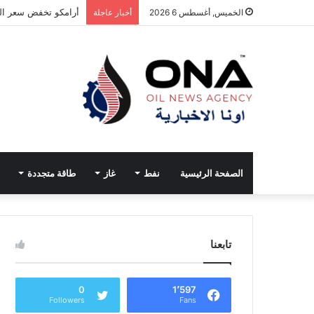
أرامكو تخفض سعر الخ
الخميس, أغسطس 6 2026
أخبار عاجلة
الصفحة الرئيسية
نفط
غاز
طاقة متجددة
تابعنا
0
1٬597
Followers
Fans