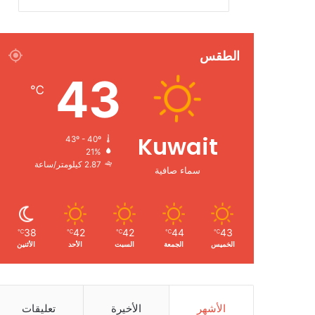
الطقس
43
℃
Kuwait
43º - 40º
21%
2.87 كيلومتر/ساعة
سماء صافية
38
42
42
44
43
℃
℃
℃
℃
℃
الخميس
الجمعة
السبت
الأحد
الأثنين
الأشهر
الأخيرة
تعليقات