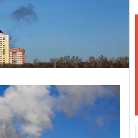
ن
ي
ا