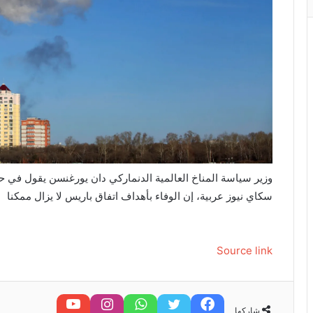
وزير سياسة المناخ العالمية الدنماركي دان يورغنسن يقول في
سكاي نيوز عربية، إن الوفاء بأهداف اتفاق باريس لا يزال ممكنا
Source link
فيسبوك
تويتر
واتساب
تابعنا على إنستغرام
تابعنا على يوتيوب
شاركها