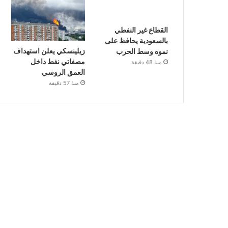
القطاع غير النفطي
بالسعودية يحافظ على
زيلينسكي يعلن استهداف
نموه وسط الحرب
مصفاتي نفط داخل
منذ 48 دقيقة
العمق الروسي
منذ 57 دقيقة