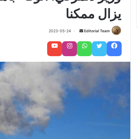
يزال ممكنا
Editorial Team
أ
2023-05-24
ر
س
فيسبوك
تويتر
واتساب
تابعنا على إنستغرام
تابعنا على يوتيوب
ل
ب
ر
ي
د
ا
إ
ل
ك
ت
ر
و