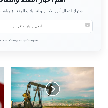
اشترك لتصلك أبرز الأخبار والتحليلات المختارة مباشر
أ
د
خ
ل
ب
ر
ي
د
ك
ا
ل
إ
ل
ك
ت
ر
و