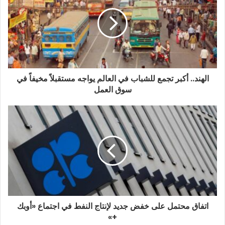
ك
ت
ر
و
ن
ي
الهند.. أكبر تجمع للشباب في العالم يواجه مستقبلاً مخيفاً في
سوق العمل
اتفاق محتمل على خفض جديد لإنتاج النفط في اجتماع «أوبك
+»