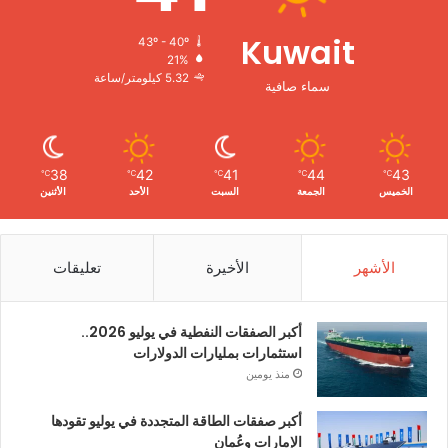
Kuwait
43º - 40º
21%
5.32 كيلومتر/ساعة
سماء صافية
38
42
41
44
43
℃
℃
℃
℃
℃
الخميس
الجمعة
السبت
الأحد
الأثنين
الأشهر
الأخيرة
تعليقات
أكبر الصفقات النفطية في يوليو 2026..
استثمارات بمليارات الدولارات
منذ يومين
أكبر صفقات الطاقة المتجددة في يوليو تقودها
الإمارات وعُمان