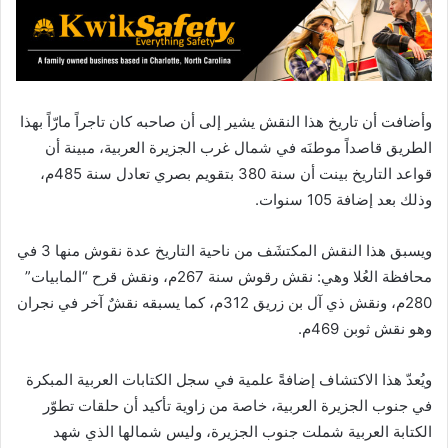
وأضافت أن تاريخ هذا النقش يشير إلى أن صاحبه كان تاجراً مارّاً بهذا
الطريق قاصداً موطنَه في شمال غرب الجزيرة العربية، مبينة أن
قواعد التاريخ بينت أن سنة 380 بتقويم بصري تعادل سنة 485م،
وذلك بعد إضافة 105 سنوات.
ويسبق هذا النقش المكتشَف من ناحية التاريخ عدة نقوش منها 3 في
محافظة العُلا وهي: نقش رقوش سنة 267م، ونقش قرح “المابيات”
280م، ونقش ذي آل بن زريق 312م، كما يسبقه نقشٌ آخر في نجران
وهو نقش ثوبن 469م.
ويُعدّ هذا الاكتشاف إضافةً علمية في سجل الكتابات العربية المبكرة
في جنوب الجزيرة العربية، خاصة من زاوية تأكيد أن حلقات تطوّر
الكتابة العربية شملت جنوب الجزيرة، وليس شمالها الذي شهد