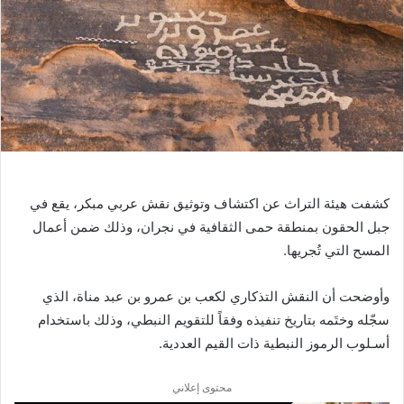
ر
ي
د
ا
إ
ل
ك
ت
ر
و
كشفت هيئة التراث عن اكتشاف وتوثيق نقش عربي مبكر، يقع في
ن
جبل الحقون بمنطقة حمى الثقافية في نجران، وذلك ضمن أعمال
ي
المسح التي تُجريها.
ا
وأوضحت أن النقش التذكاري لكعب بن عمرو بن عبد مناة، الذي
سجّله وختَمه بتاريخ تنفيذه وفقاً للتقويم النبطي، وذلك باستخدام
أسـلوب الرموز النبطية ذات القيم العددية.
محتوى إعلاني