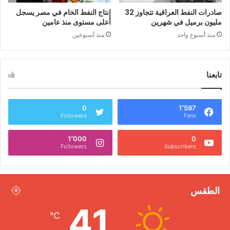
صادرات النفط العراقية تتجاوز 32
إنتاج النفط الخام في مصر يسجل
مليون برميل في شهرين
أعلى مستوى منذ عامين
منذ أسبوع واحد
منذ أسبوعين
تابعنا
0
1٬597
Followers
Fans
1٬000
0
Followers
Subscribers
الطقس
41
℃