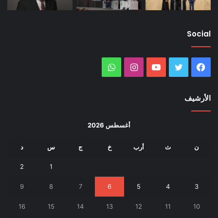
Social
فيسبوك
تويتر
يوتيوب
انستقرام
واتساب
الأرشيف
أغسطس 2026
ن
ث
أرب
خ
ج
س
د
2
1
9
8
7
6
5
4
3
16
15
14
13
12
11
10