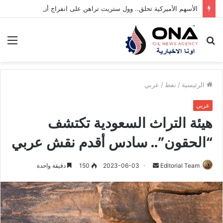
الأسهم الأميركية تحلق.. وول ستريت تراهن على انفراج أزمة هرمز
بحث
الق
عن
الرئيسية
/
نفط
/
عربي
عربي
هيئة التراث السعودية تكتشف
“الحقون”.. سادس أقدم نقش عربي
Editorial Team
أ
2023-06-03
150
دقيقة واحدة
ر
س
ل
ب