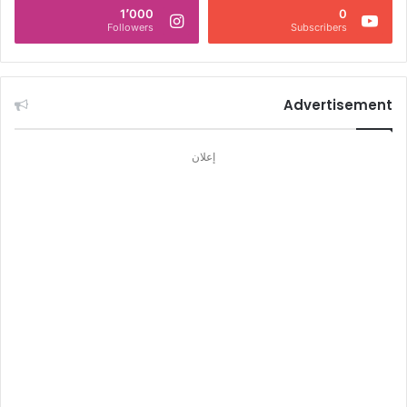
1٬000
0
Followers
Subscribers
Advertisement
إعلان