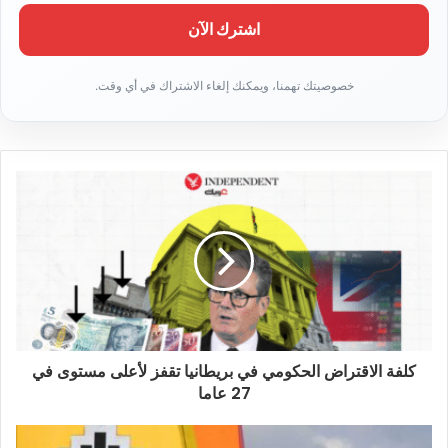
ل
ب
ر
ي
د
ك
ا
ل
إ
ل
ك
ت
ر
و
ن
ي
كلفة الاقتراض الحكومي في بريطانيا تقفز لأعلى مستوى في
27 عاما