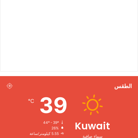
الطقس
39
℃
Kuwait
44º - 39º
26%
5.55 كيلومتر/ساعة
سماء صافية