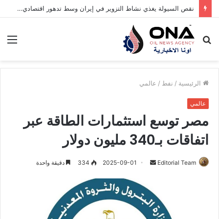
نقص السيولة يغذي نشاط التزوير في إيران وسط تدهور اقتصادي حاد
بحث
الق
عن
الرئيسية
/
نفط
/
عالمي
عالمي
مصر توسع استثمارات الطاقة عبر
اتفاقات بـ340 مليون دولار
Editorial Team
أ
2025-09-01
334
دقيقة واحدة
ر
س
ل
ب