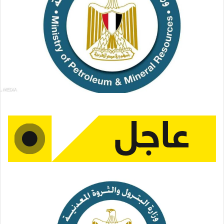
ر
ي
د
ا
إ
ل
ك
ت
ر
و
ن
ي
ا