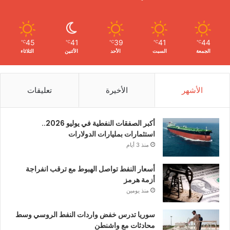
45
41
39
41
44
℃
℃
℃
℃
℃
الجمعة
السبت
الأحد
الأثنين
الثلاثاء
الأشهر
الأخيرة
تعليقات
أكبر الصفقات النفطية في يوليو 2026..
استثمارات بمليارات الدولارات
منذ 3 أيام
أسعار النفط تواصل الهبوط مع ترقب انفراجة
أزمة هرمز
منذ يومين
سوريا تدرس خفض واردات النفط الروسي وسط
محادثات مع واشنطن