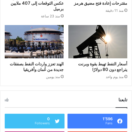
مقترحات إعادة فتح مضيق هرمز
عكس التوقعات إلى 407 ملايين
برميل
منذ 11 دقيقة
منذ 23 ساعة
أسعار النفط تهبط بقوة وبرنت
الهند تعزز واردات النفط بصفقات
يتراجع دون 80 دولارًا
جديدة من عُمان وأفريقيا
منذ يوم واحد
منذ يومين
تابعنا
0
1٬596
Followers
Fans