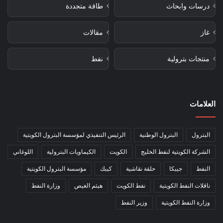
درسات وابحاث
طاقة متجددة
غاز
مقالات
منتجات بترولية
نفط
العلامات
البترول
البترول الوطنية
الرئيس التنفيذي لمؤسسة البترول الكويتية
الشركة الكويتية لنفط الخليج
الكويت
الكيماويات البترولية
اللوغاني
النفط
جيبكا
حلقة نقاشية
كيبك
مؤسسة البترول الكويتية
ناقلات النفط الكويتية
نفط الكويت
هيثم الغيص
وزارة النفط
وزارة النفط الكويتية
وزير النفط