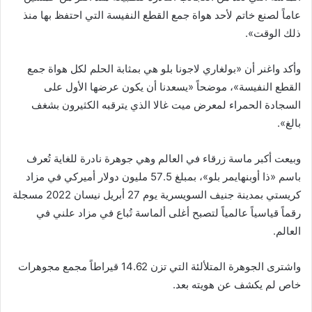
عاماً لصنع خاتم لأحد هواة جمع القطع النفيسة التي احتفظ بها منذ
ذلك الوقت».
وأكد واغنر أن «بولغاري لاجونا بلو هي بمثابة الحلم لكل هواة جمع
القطع النفيسة»، موضحاً «يسعدنا أن يكون عرضها الأول على
السجادة الحمراء لمعرض ميت غالا الذي يترقبه الكثيرون بشغف
بالغ».
وبيعت أكبر ماسة زرقاء في العالم وهي جوهرة نادرة للغاية تُعرف
باسم «ذا أوبنهايمر بلو»، بمبلغ 57.5 مليون دولار أميركي في مزاد
كريستي بمدينة جنيف السويسرية يوم 27 أبريل نيسان 2022 مسجلة
رقماً قياسياً عالمياً لتصبح أغلى ألماسة تُباع في مزاد علني في
العالم.
واشترى الجوهرة المتلألئة التي تزن 14.62 قيراطاً مجمع مجوهرات
خاص لم يكشف عن هويته بعد.