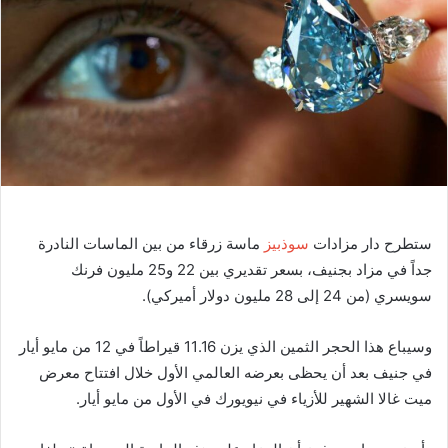
ر
ي
د
ا
إ
ل
ك
ت
ر
و
ستطرح دار مزادات
سوذبيز
ماسة زرقاء من بين الماسات النادرة
ن
جداً في مزاد بجنيف، بسعر تقديري بين 22 و25 مليون فرنك
ي
ا
سويسري (من 24 إلى 28 مليون دولار أميركي).
وسيباع هذا الحجر الثمين الذي يزن 11.16 قيراطاً في 12 من مايو أيار
في جنيف بعد أن يحظى بعرضه العالمي الأول خلال افتتاح معرض
ميت غالا الشهير للأزياء في نيويورك في الأول من مايو أيار.