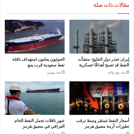
مقالات ذات صلة
إيران تحذر دول الخليج: منشآت
الحوثيون يعلنون استهداف ناقلة
النفط قد تصبح أهدافًا عسكرية
نفط سعودية قرب ينبع
منذ يوم واحد
منذ يومين
أسعار النفط تستقر وسط ترقب
عبور ناقلات تحمل النفط الخام
تطورات أزمة مضيق هرمز
العراقي في مضيق هرمز
منذ يومين
منذ 3 أيام