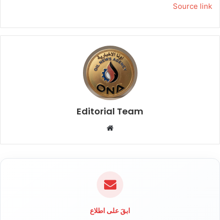
Source link
Editorial Team
م
و
ق
ع
ا
ل
و
ي
ابقَ على اطلاع