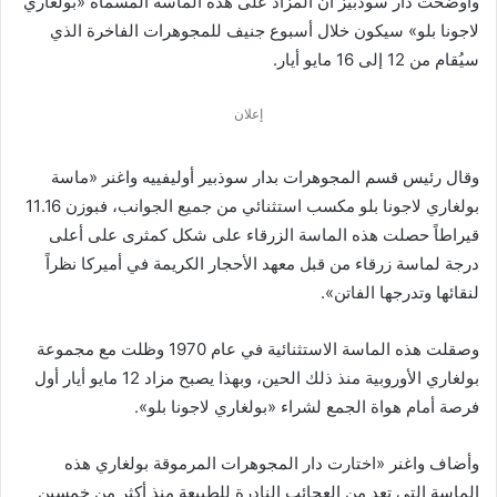
وأوضحت دار سوذبيز أن المزاد على هذه الماسة المسماة «بولغاري
لاجونا بلو» سيكون خلال أسبوع جنيف للمجوهرات الفاخرة الذي
سيُقام من 12 إلى 16 مايو أيار.
إعلان
وقال رئيس قسم المجوهرات بدار سوذبير أوليفييه واغنر «ماسة
بولغاري لاجونا بلو مكسب استثنائي من جميع الجوانب، فبوزن 11.16
قيراطاً حصلت هذه الماسة الزرقاء على شكل كمثرى على أعلى
درجة لماسة زرقاء من قبل معهد الأحجار الكريمة في أميركا نظراً
لنقائها وتدرجها الفاتن».
وصقلت هذه الماسة الاستثنائية في عام 1970 وظلت مع مجموعة
بولغاري الأوروبية منذ ذلك الحين، وبهذا يصبح مزاد 12 مايو أيار أول
فرصة أمام هواة الجمع لشراء «بولغاري لاجونا بلو».
وأضاف واغنر «اختارت دار المجوهرات المرموقة بولغاري هذه
الماسة التي تعد من العجائب النادرة للطبيعة منذ أكثر من خمسين