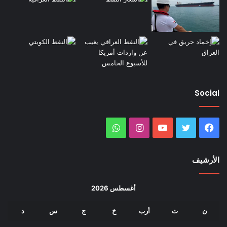
Social
فيسبوك
تويتر
يوتيوب
انستقرام
واتساب
الأرشيف
أغسطس 2026
ن
ث
أرب
خ
ج
س
د