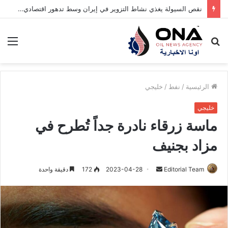
نقص السيولة يغذي نشاط التزوير في إيران وسط تدهور اقتصادي حاد
بحث
الق
عن
الرئيسية
/
نفط
/
خليجي
خليجي
ماسة زرقاء نادرة جداً تُطرح في
مزاد بجنيف
Editorial Team
أ
2023-04-28
172
دقيقة واحدة
ر
س
ل
ب