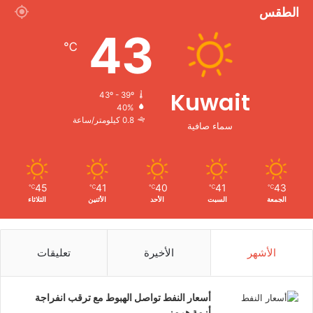
الطقس
43
℃
Kuwait
43º - 39º
40%
0.8 كيلومتر/ساعة
سماء صافية
45
41
40
41
43
℃
℃
℃
℃
℃
الجمعة
السبت
الأحد
الأثنين
الثلاثاء
الأشهر
الأخيرة
تعليقات
أسعار النفط تواصل الهبوط مع ترقب انفراجة
أزمة هرمز