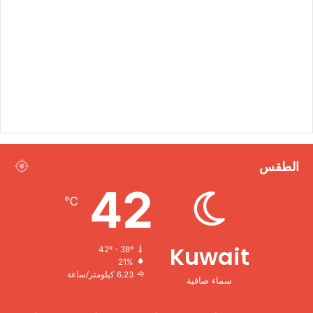
الطقس
42
℃
Kuwait
42º - 38º
21%
6.23 كيلومتر/ساعة
سماء صافية