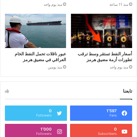
منذ 11 ساعة
منذ يوم واحد
أسعار النفط تستقر وسط ترقب
عبور ناقلات تحمل النفط الخام
تطورات أزمة مضيق هرمز
العراقي في مضيق هرمز
منذ يوم واحد
منذ يومين
تابعنا
0
1٬597
Followers
Fans
1٬000
0
Followers
Subscribers