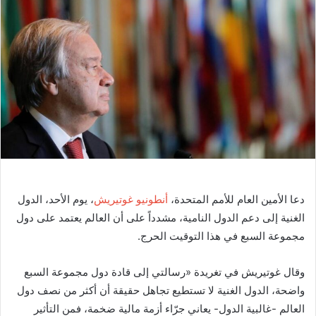
ب
ر
ي
د
ا
إ
ل
ك
ت
ر
و
دعا الأمين العام للأمم المتحدة،
أنطونيو غوتيريش
، يوم الأحد، الدول
ن
الغنية إلى دعم الدول النامية، مشدداً على أن العالم يعتمد على دول
ي
ا
مجموعة السبع في هذا التوقيت الحرج.
وقال غوتيريش في تغريدة «رسالتي إلى قادة دول مجموعة السبع
واضحة، الدول الغنية لا تستطيع تجاهل حقيقة أن أكثر من نصف دول
العالم -غالبية الدول- يعاني جرّاء أزمة مالية ضخمة، فمن التأثير