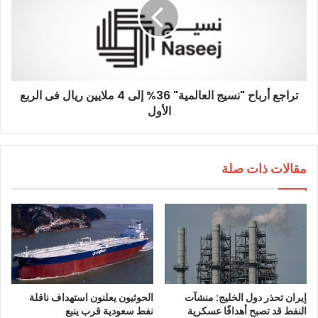
تراجع أرباح "نسيج العالمية" 36% إلى 4 ملايين ريال فى الربع
الأول
مقالات ذات صلة
إيران تحذر دول الخليج: منشآت
الحوثيون يعلنون استهداف ناقلة
النفط قد تصبح أهدافًا عسكرية
نفط سعودية قرب ينبع