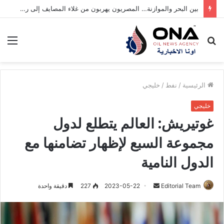
التضخم يلتهم جيوب الإيرانيين: المواد الغذائية زادت 100% في جميع المحافظات
بحث
الق
عن
الرئيسية
/
نفط
/
خليجي
خليجي
غوتيريش: العالم يتطلع لدول
مجموعة السبع لإظهار تضامنها مع
الدول النامية
Editorial Team
أ
2023-05-22
227
دقيقة واحدة
ر
س
ل