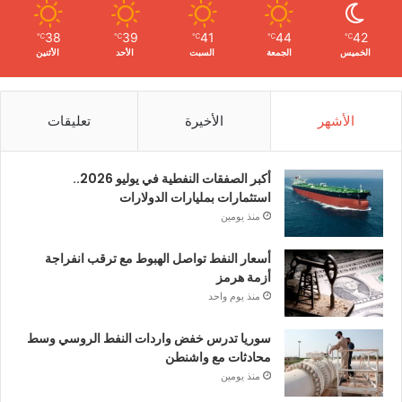
38
39
41
44
42
℃
℃
℃
℃
℃
الخميس
الجمعة
السبت
الأحد
الأثنين
الأشهر
الأخيرة
تعليقات
أكبر الصفقات النفطية في يوليو 2026..
استثمارات بمليارات الدولارات
منذ يومين
أسعار النفط تواصل الهبوط مع ترقب انفراجة
أزمة هرمز
منذ يوم واحد
سوريا تدرس خفض واردات النفط الروسي وسط
محادثات مع واشنطن
منذ يومين