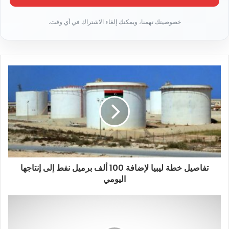
ر
ي
د
ك
ا
ل
إ
ل
ك
ت
ر
و
ن
ي
تفاصيل خطة ليبيا لإضافة 100 ألف برميل نفط إلى إنتاجها
اليومي