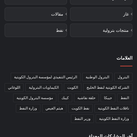
غاز
مقالات
منتجات بترولية
نفط
العلامات
البترول
البترول الوطنية
الرئيس التنفيذي لمؤسسة البترول الكويتية
الشركة الكويتية لنفط الخليج
الكويت
الكيماويات البترولية
اللوغاني
النفط
جيبكا
حلقة نقاشية
كيبك
مؤسسة البترول الكويتية
ناقلات النفط الكويتية
نفط الكويت
هيثم الغيص
وزارة النفط
وزارة النفط الكويتية
وزير النفط
آخر المشاركات المعدلة