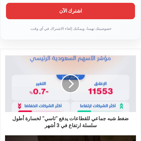
ل
ب
ر
ي
د
ك
ا
ل
إ
ل
ك
ت
ر
و
ن
ي
ضغط شبه جماعي للقطاعات يدفع "تاسي" لخسارة أطول
سلسلة ارتفاع في 3 أشهر