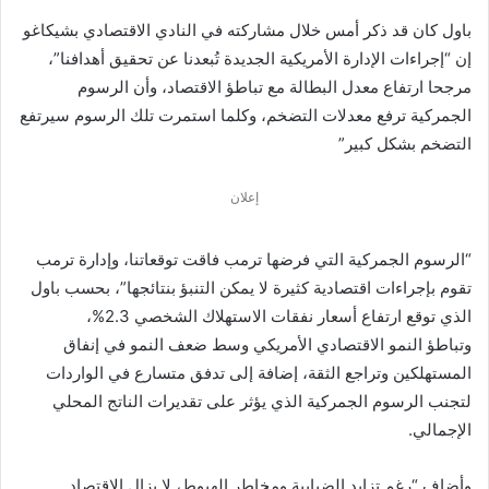
باول كان قد ذكر أمس خلال مشاركته في النادي الاقتصادي بشيكاغو
إن “إجراءات الإدارة الأمريكية الجديدة تُبعدنا عن تحقيق أهدافنا”،
مرجحا ارتفاع معدل البطالة مع تباطؤ الاقتصاد، وأن الرسوم
الجمركية ترفع معدلات التضخم، وكلما استمرت تلك الرسوم سيرتفع
التضخم بشكل كبير”
إعلان
“الرسوم الجمركية التي فرضها ترمب فاقت توقعاتنا، وإدارة ترمب
تقوم بإجراءات اقتصادية كثيرة لا يمكن التنبؤ بنتائجها”، بحسب باول
الذي توقع ارتفاع أسعار نفقات الاستهلاك الشخصي 2.3%،
وتباطؤ النمو الاقتصادي الأمريكي وسط ضعف النمو في إنفاق
المستهلكين وتراجع الثقة، إضافة إلى تدفق متسارع في الواردات
لتجنب الرسوم الجمركية الذي يؤثر على تقديرات الناتج المحلي
الإجمالي.
وأضاف “رغم تزايد الضبابية ومخاطر الهبوط، لا يزال الاقتصاد