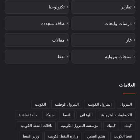
تقارير
تكنولوجيا
درسات وابحاث
طاقة متجددة
غاز
مقالات
منتجات بترولية
نفط
العلامات
البترول
البترول الكويتية
البترول الوطنية
الكويت
الكيماويات البترولية
اللوغاني
النفط
جيبكا
حلقة نقاشية
كيبك
كيبيك
مؤسسة البترول الكويتية
ناقلات النفط الكويتية
نفط الكويت
هيثم الغيص
وزارة النفط الكويتية
وزير النفط