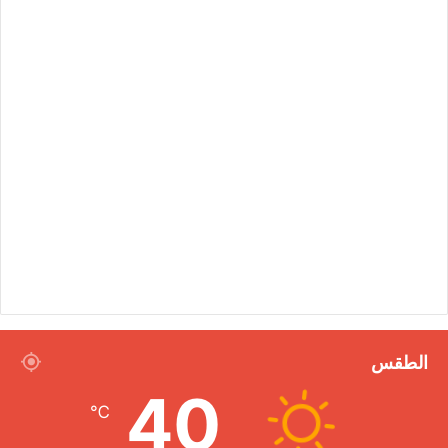
الطقس
40
℃