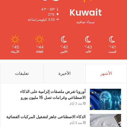
Kuwait
41º - 39º
27%
3.59 كيلومتر/ساعة
سماء صافية
45
44
40
40
41
℃
℃
℃
℃
℃
السبت
الأحد
الأثنين
الثلاثاء
الأربعاء
الأشهر
الأخيرة
تعليقات
أوروبا تفرض ملصقات إلزامية على الذكاء
الاصطناعي وغرامات تصل 15 مليون يورو
منذ 3 أيام
الذكاء الاصطناعى جاهز لتشغيل المركبات الفضائية
منذ 3 أيام