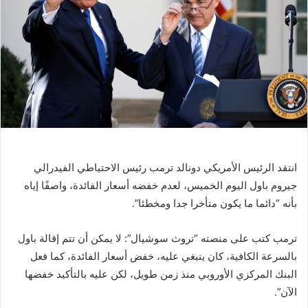
ر
ي
د
ا
إ
ل
ك
ت
ر
و
انتقد الرئيس الأمريكي دونالد ترمب رئيس الاحتياطي الفيدرالي
ن
جيروم باول اليوم الخميس، لعدم خفضه أسعار الفائدة، واصفًا إياه
ي
ا
بأنه “دائما ما يكون متأخرا جدا ومخطئا”.
ترمب كتب على منصته “تروث سوشيال”: لا يمكن أن تتم إقالة باول
بالسرعة الكافية، كان ينبغي عليه، خفض أسعار الفائدة، كما فعل
البنك المركزي الأوروبي منذ زمن طويل، لكن عليه بالتأكيد خفضها
الآن”.