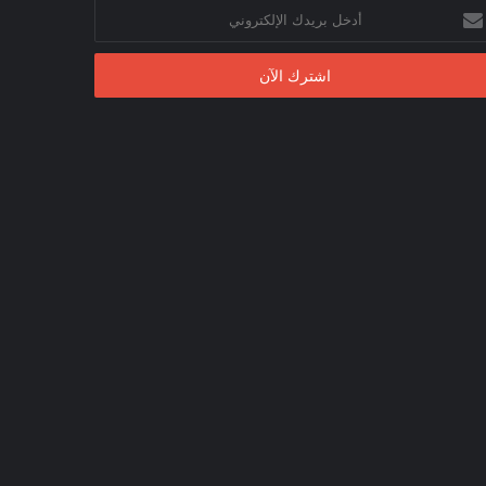
خل
يدك
إلكتروني