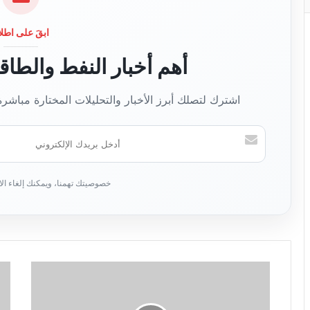
ابقَ على اطلا
أهم أخبار النفط والطا
اشترك لتصلك أبرز الأخبار والتحليلات المختارة مباشر
أ
د
خ
ل
ب
ر
ي
د
ك
ا
ل
إ
ل