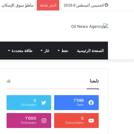
تباطؤ سوق الإسكان ال
الخميس, أغسطس 6 2026
أخبار عاجلة
الصفحة الرئيسية
نفط
غاز
طاقة متجددة
تابعنا
0
1٬596
Followers
Fans
1٬000
0
Followers
Subscribers