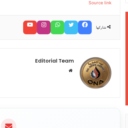
Source link
فيسبوك
تويتر
واتساب
تابعنا على إنستغرام
تابعنا على يوتيوب
شاركها
Editorial Team
م
و
ق
ع
ا
ل
و
ي
ب