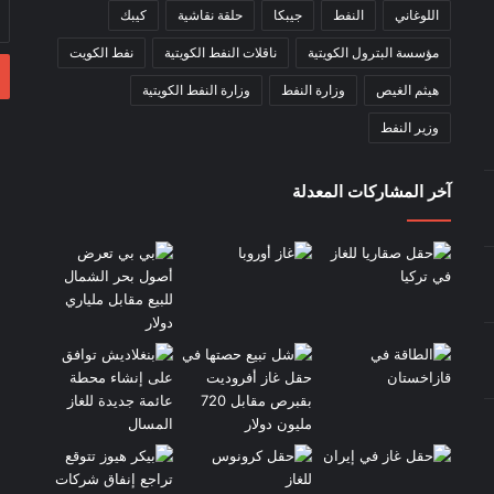
أد
اللوغاني
النفط
جيبكا
حلقة نقاشية
كيبك
بر
مؤسسة البترول الكويتية
ناقلات النفط الكويتية
نفط الكويت
ال
هيثم الغيص
وزارة النفط
وزارة النفط الكويتية
وزير النفط
آخر المشاركات المعدلة