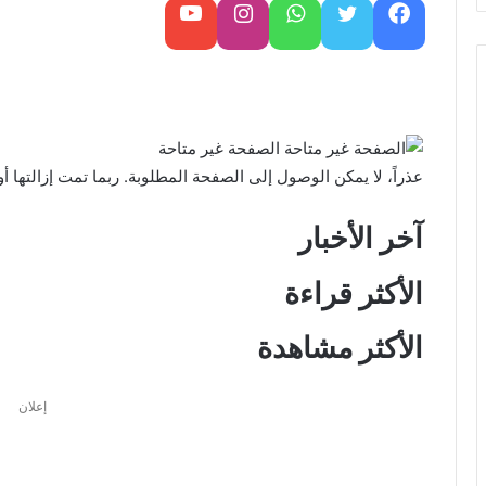
س
فيسبوك
تويتر
واتساب
تابعنا على إنستغرام
تابعنا على يوتيوب
ل
ب
ر
ي
د
الصفحة غير متاحة
ا
عذراً، لا يمكن الوصول إلى الصفحة المطلوبة.
ربما تمت إزالتها أو
إ
ل
آخر الأخبار
ك
ت
الأكثر قراءة
ر
و
الأكثر مشاهدة
ن
ي
ا
إعلان