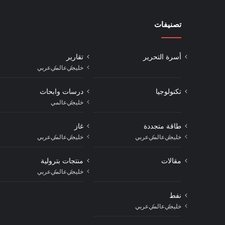
تصنيفات
أسرة التحرير
تقارير
خليجي
عالمي
عربي
تكنولوجيا
درسات وابحاث
خليجي
عالمي
طاقة متجددة
غاز
خليجي
عالمي
عربي
خليجي
عالمي
عربي
مقالات
منتجات بترولية
خليجي
عالمي
عربي
نفط
خليجي
عالمي
عربي