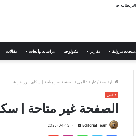
بريطانية في الصيف يتجاوز المعدلات المعتادة
منتجات بترولية
تقارير
تكنولوجيا
دراسات وأبحاث
مقالات
الرئيسية
/
غاز
/
عالمي
/
الصفحة غير متاحة | سكاي نيوز عربية
عالمي
الصفحة غير متاحة | سكا
Editorial Team
أ
2023-04-13
ر