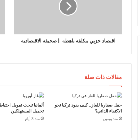
ك
ت
ر
و
ن
ي
اقتصاد حزبي بتكلفة باهظة | صحيفة الاقتصادية
مقالات ذات صلة
حقل صقاريا للغاز.. كيف يقود تركيا نحو
ألمانيا تبحث تمويل احتياط
الاكتفاء الذاتي؟
تحميل المستهلكين
منذ يومين
منذ 3 أيام