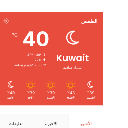
الطقس
40
℃
Kuwait
40º - 39º
22%
7.33 كيلومتر/ساعة
سماء صافية
40
39
39
43
39
℃
℃
℃
℃
℃
الخميس
الجمعة
السبت
الأحد
الأثنين
الأشهر
الأخيرة
تعليقات