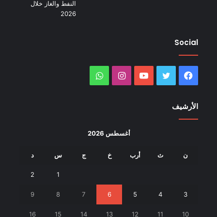
Social
فيسبوك
تويتر
يوتيوب
انستقرام
واتساب
الأرشيف
أغسطس 2026
ن
ث
أرب
خ
ج
س
د
2
1
9
8
7
6
5
4
3
16
15
14
13
12
11
10