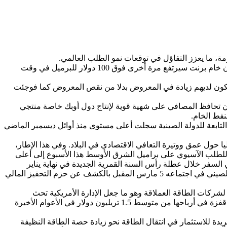
ة، ما يعزز التفاؤل في توقعات نمو الطلب العالمي.
ويسود السوق النفطية مجموعة متزايدة من التوقعات الصعودية بأن تعافي الصين سيؤدي إلى انتعاش في أسعار النفط الخام ويتوقع البعض أن خام برنت سيرتفع مرة أخرى فوق 100 دولار للبرميل في وقت
 يكون لديهم زيادة في المعروض بدلا من نقص المعروض كما فوجئت
ن تحافظ المصافي على شهية قوية لإنتاج دول أوبك خاصة منتجي
نفط الخام.
لتابعة للدولة الصينية سجلت أعلى مستوى منذ أوائل ديسمبر الماضي
كيد أوبك أن القلق يحوم حاليا حول عمق ووتيرة التعافي الاقتصادي في البلاد. وفي هذا الإطار،
لطلب الآسيوي على براميل الشرق الأوسط هذا الأسبوع إلى أعلى
السفر خلال عطلة رأس السنة القمرية الجديدة في نهاية يناير
الماضي، ما زاد حالة التفاؤل في توقعات السوق للعام الجاري. ونوه إلى أن ترقب مزيد من التطورات الإيجابية يحدث مع توقع قيام البرلمان الصيني في اجتماعه 5 مارس المقبل بالكشف عن حزم التحفيز المالي
شركات الطاقة العملاقة وهو ما جعل الإدارة الأمريكية تحث
الشركات الأمريكية على مزيد من الإنتاج لخفض أسعار الوقود، مشيرا إلى أنه بحسب بيانات وكالة الطاقة الدولية حققت صناعة النفط والغاز قفزة في أرباحها من متوسط 1.5 تريليون دولار في الأعوام الأخيرة
ريدة للاستثمار في انتقال الطاقة نحو زيادة حصة الطاقة النظيفة