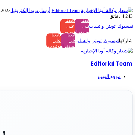
Editorial Team
أرسل بريدا إلكترونيا
2023-04-13
243
4 دقائق
تابعنا
تابعنا
فيسبوك
تويتر
واتساب
على
على
إنستغرام
يوتيوب
تابعنا
تابعنا
شاركها
فيسبوك
تويتر
واتساب
على
على
إنستغرام
يوتيوب
Editorial Team
موقع الويب