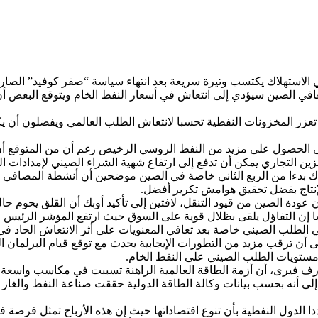
الاستهلاك يكتسب وتيرة سريعة بعد انتهاء سياسة “صفر كوفيد” الصارم
 تعزز المخزونات النفطية تحسبا لانتعاش الطلب العالمي ويفضلون أن
لى الحصول على مزيد من النفط الروسي الرخيص رغم أن من المتوقع أ
زين التجاري يمكن أن تدفع إلى ارتفاع شهية الشراء الصيني لإمدادات ال
اك بدءا من الربع الثاني خاصة في الصين موضحين أن أنشطة المصافي ا
إنتاج بفضل تحقيق هوامش تكرير أفضل.
 مفتاح نمو الطلب العالمي على النفط الخام في 2023 سيكون عودة الصين من قيود التنقل، لافتين إلى تأ
إن التفاؤل يلقى بظلال قوية على السوق حيث ارتفع المؤشر الرئيس ل
الطلب الصيني خاصة بعد تعافي المعنويات على أثر الانتعاش الحاد في 
 مستويات الطلب الصيني على النفط الخام.
رف فيرى، أن أزمة الطاقة العالمية الراهنة تسببت في مكاسب واسعة ل
ا الدول النفطية بأن تنوع اقتصاداتها حيث إن هذه الأرباح تمثل فرصة ف