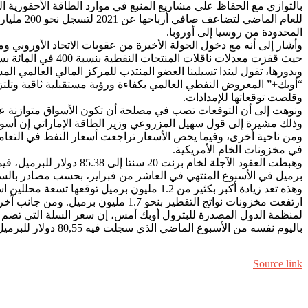
بالتوازي مع الحفاظ على مشاريع المنبع في موارد الطاقة الأحفورية ا
للعام ال
المحدودة من روسيا إلى أوروبا.
حيث قفزت معدلات ناقلات المنتجات النفطية بنسبة 400 في المائة بسبب زيادة الطلب العالمي.
وبدورها، تقول ليندا تسيلينا العضو المنتدب للمركز المالي العالمي 
“أوبك+” المعروض النفطي العالمي بكفاءة ورؤية مستقبلية ثاقبة وتلتز
وقلصت توقعاتها للإمدادات.
وذلك مشيرة إلى قول سهيل المزروعي وزير الطاقة الإماراتي إن أسواق
ومن ناحية أخرى، وفيما يخص الأسعار تراجعت أسعار النفط في التعاملات
في مخزونات الخام الأمريكية.
برميل في الأسبوع المنتهي في العاشر من فبراير، بحسب مصادر بالسوق 
باليوم نفسه من الأسبوع الماضي الذي سجلت فيه 80,55 دولار للبرميل.
Source link