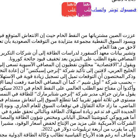
تابعنا
تابعنا
فيسبوك
تويتر
واتساب
على
على
إنستغرام
يوتيوب
عززت الصين مشترياتها من النفط الخام حيث إن الانتعاش المتوقع في 
لاحق من هذا العام.
وتشير بيانات معهد أكسفورد لدراسات الطاقة إلى أن شركات التكرير
المصافي بقوة الطلب على البنزين بعد تخفيف قيود جائحة كورونا.
ويقول لـ”الاقتصادية” محللون نفطيون إن المصافي الآسيوية تسعى إ
الخليج العربي، لافتين إلى تأكيد شركة “إنرجي إسبكتس” أن إعادة التخ
وذكر المختصون أن التوقعات تميل إلى تسجيل زيادة قوية في الاستهل
– بحسب شركة ” أويل شيم “- كما أن المصافي الخاصة رفعت أيضا ال
وأكدوا أن
يقول مارتن جراف مدير شركة “إنرجي شتايرمارك” للطاقة في النمسا 
مستوى في ثلاثة أشهر تقريبا كما تتطلع السوق إلى انتعاش مستدام في 
الجديدة التي قد تدعم زيادة استهلاك الطاقة وبالتالي تحقق طفرة في
أما هيرويوكي كينوشيتا المحلل الياباني ومختص شؤون الطاقة والمصا
إلى ما يقرب من أربعة تريليونات دولار في 2022.
وأضاف أنه رغم هذه الأرباح القياسية تطالب وكالة الطاقة الدولية مجدد