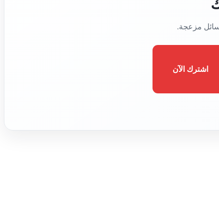
ك
رسائل مزعجة.