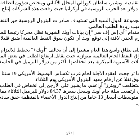
لتقليدية. ويشير، سلطان كورالي المحلل الألباني ومختص شؤون الطاقة 
ماضي لتضاعف صافي أرباحها عن 2021 لتسجل نحو 200 مليار دولار بعد الحرب الروسية في أوكرانيا حيث 
المستدام “آي إس إف سي” إن بيانات أوبك الشهرية تظل محركا رئيسا لل
م الحذر، لافتة إلى توقع أوبك أن تكون سوق النفط العالمية أضيق قلي
 النفط الخام العالمية متوازنة حيث يقابل ارتفاع الطلب في بعض الم
 الآسيوية المبكرة، بعد انخفاضها بأكثر من دولار للبرميل في الجلسة ال
نقلا عن أرقام معهد البترول الأمريكي يوم الثلاثاء.
لمنظمة الدول المصدرة للبترول أوبك أمس، إن سعر السلة التي تضم متوسطات أسعار 13 
إعلان