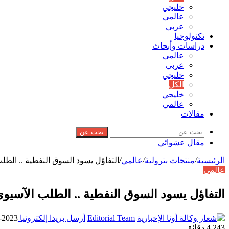
خليجي
عالمي
عربي
تكنولوجيا
دراسات وأبحاث
عالمي
عربي
خليجي
الكل
خليجي
عالمي
مقالات
بحث عن
مقال عشوائي
الرئيسية
/
منتجات بترولية
/
عالمي
/
التفاؤل يسود السوق النفطية .. الطلب 
عالمي
التفاؤل يسود السوق النفطية .. الطلب الآسيوي ع
Editorial Team
أرسل بريدا إلكترونيا
2023-04-13
243
4 دقائق