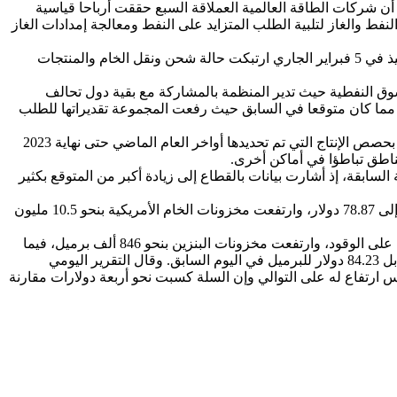
أن شركات الطاقة العالمية العملاقة السبع حققت أرباحا قياسية
رفعت هذه الشركات إنتاج النفط والغاز لتلبية الطلب المتزايد على النفط ومعالجة إمدادات الغاز
وأشار إلى أنه مع دخول الجولة الأخيرة من عقوبات الاتحاد الأوروبي ومجموعة الدول السبع التي تستهدف صادرات البترول الروسية حيز التنفيذ في 5 فبراير الجاري ارتبكت حالة شحن ونقل الخام والمنتجات
سوق النفطية حيث تدير المنظمة بالمشاركة مع بقية دول تحالف
لا مما كان متوقعا في السابق حيث رفعت المجموعة تقديراتها للطلب
ونوهت إلى أن التوقعات تصب في مصلحة أن تكون الأسواق متوازنة على نطاق واسع هذا العام مشيرا إلى أن تحالف “أوبك+” يخطط للالتزام بحصص الإنتاج التي تم تحديدها أواخر العام الماضي حتى نهاية 2023
ناطق تباطؤا في أماكن أخرى.
سابقة، إذ أشارت بيانات بالقطاع إلى زيادة أكبر من المتوقع بكثير
وهبطت العقود الآجلة لخام برنت 20 سنتا إلى 85.38 دولار للبرميل، فيما تراجعت العقود الآجلة لخام غرب تكساس الوسيط الأمريكي 19 سنتا إلى 78.87 دولار، وارتفعت مخزونات الخام الأمريكية بنحو 10.5 مليون
وهذه تعد زيادة أكبر بكثير من 1.2 مليون برميل توقعها تسعة محللين استطلعت “رويترز” آراءهم، ما يشير على الأرجح إلى انخفاض في الطلب على الوقود، وارتفعت مخزونات البنزين بنحو 846 ألف برميل، فيما
ارتفعت مخزونات نواتج التقطير بنحو 1.7 مليون برميل. ومن جانب آخر، ارتفعت سلة خام أوبك وسجل سعرها 84.37 دولار للبرميل الثلاثاء مقابل 84.23 دولار للبرميل في اليوم السابق. وقال التقرير اليومي
خاما من إنتاج الدول الأعضاء بالمنظمة حقق سادس ارتفاع له على التوالي وإن السلة كسبت نحو أربعة دولارات مقارنة