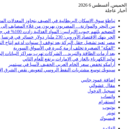
الخميس, أغسطس 6 2026
أخبار عاجلة
تباطؤ سوق الإسكان البريطانية في الصيف يتجاوز المعدلات المع
بين البحر والموازنة… المصريون يهربون من غلاء المصايف إلى ر
التضخم يلتهم جيوب الإيرانيين: المواد الغذائية زادت 100% في جميع المحافظات
الحر ينهك الاقتصاد الأوروبي: 230 مليار دولار خسائر في فرنسا وحدها
مصر تعيد تشغيل حقل البركة بعد توقف 3 سنوات لدعم إنتاج النفط
“الفكة” الصغيرة تخلف أزمة كبيرة في الأسواق السورية
بعد أزمات الطاقة والتبريد… الشركات تهرب بمراكز البيانات إل
توليد الكهرباء بالغاز في الإمارات يرتفع للعام الثاني
أرامكو تخفض سعر الخام العربي الخفيف لآسيا في سبتمبر
سينوبك توسع مشتريات النفط الروسي لتعويض نقص الشرق ال
إضافة عمود جانبي
مقال عشوائي
تسجيل الدخول
واتساب
انستقرام
يوتيوب
تويتر
فيسبوك
القائمة