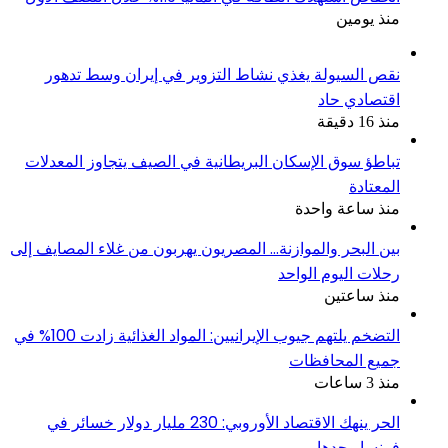
منذ يومين
نقص السيولة يغذي نشاط التزوير في إيران وسط تدهور
اقتصادي حاد
منذ 16 دقيقة
تباطؤ سوق الإسكان البريطانية في الصيف يتجاوز المعدلات
المعتادة
منذ ساعة واحدة
بين البحر والموازنة… المصريون يهربون من غلاء المصايف إلى
رحلات اليوم الواحد
منذ ساعتين
التضخم يلتهم جيوب الإيرانيين: المواد الغذائية زادت 100% في
جميع المحافظات
منذ 3 ساعات
الحر ينهك الاقتصاد الأوروبي: 230 مليار دولار خسائر في
فرنسا وحدها