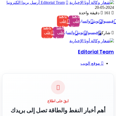
Editorial Team
أرسل بريدا إلكترونيا
2024-05-20
161
دقيقة واحدة
تابعنا
تابعنا
فيسبوك
تويتر
واتساب
على
على
إنستغرام
يوتيوب
تابعنا
تابعنا
فيسبوك
تويتر
واتساب
على
على
شاركها
إنستغرام
يوتيوب
Editorial Team
موقع الويب
ابقَ على اطلاع
أهم أخبار النفط والطاقة تصل إلى بريدك