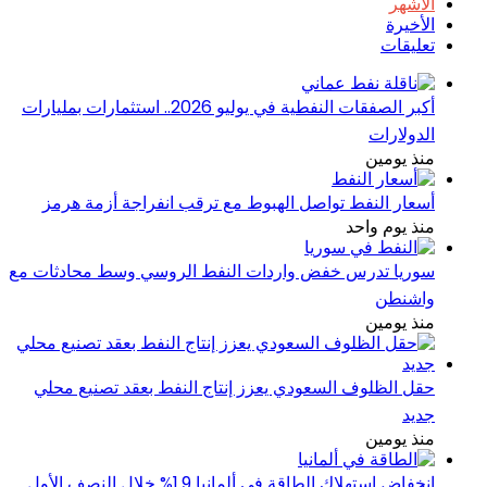
الأشهر
الأخيرة
تعليقات
أكبر الصفقات النفطية في يوليو 2026.. استثمارات بمليارات
الدولارات
منذ يومين
أسعار النفط تواصل الهبوط مع ترقب انفراجة أزمة هرمز
منذ يوم واحد
سوريا تدرس خفض واردات النفط الروسي وسط محادثات مع
واشنطن
منذ يومين
حقل الظلوف السعودي يعزز إنتاج النفط بعقد تصنيع محلي
جديد
منذ يومين
انخفاض استهلاك الطاقة في ألمانيا 1.9% خلال النصف الأول