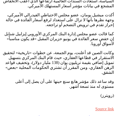
السياسة، استعادت السندات العالمية ارتفاعها الذي أعقب الانخفاض
المشجع في بيانات مؤشر أسعار المستهلك الأميركي.
أكدت ميشيل بومان، عضو مجلس الاحتياطي الفيدرالي الأميركي،
وجهة نظرها بأنها لا تزال على استعداد لرفع أسعار الفائدة في حالة
إحراز تقدم في ترويض التضخم أو تراجعه.
كما قالت عضو مجلس إدارة البنك المركزي الأوروبي إيزابيل شنابل
إن خفض سعر الفائدة في يونيو حزيران المقبل «قد يكون مناسباً»
لأسواق أوروبا.
وكانت الصين قد أعلنت، يوم الجمعة، عن خطوات «تاريخية» لتحقيق
الاستقرار في قطاعها العقاري، حيث قام البنك المركزي بتسهيل
تمويل إضافي بقيمة تريليون يوان (138 مليار دولار)، وتخفيف قواعد
الرهن العقاري، ومن المقرر أن تشتري الحكومات المحلية «بعض»
الشقق.
وقد ساعد ذلك مؤشر هانغ سنغ حينها على أن يصل إلى أعلى
مستوى له منذ تسعة أشهر.
(رويترز)
Source link