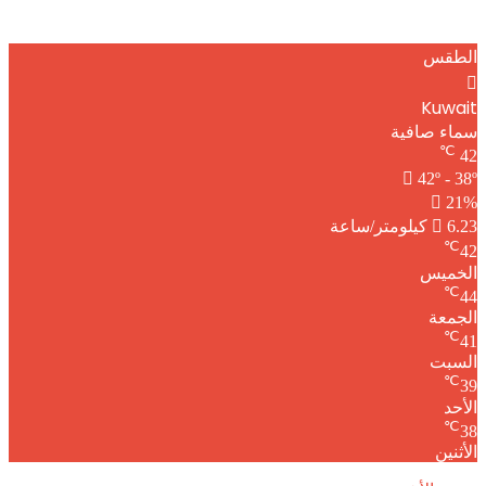
الطقس
Kuwait
سماء صافية
℃
42
42º - 38º
21%
6.23 كيلومتر/ساعة
℃
42
الخميس
℃
44
الجمعة
℃
41
السبت
℃
39
الأحد
℃
38
الأثنين