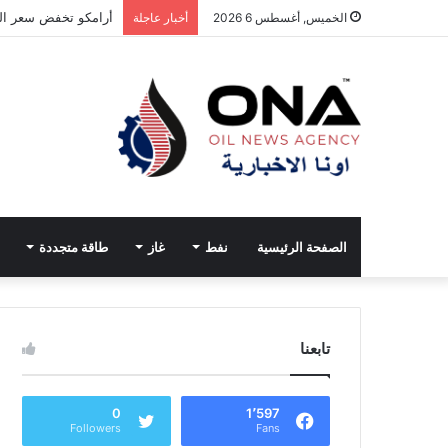
أرامكو تخفض سعر الخ
الخميس, أغسطس 6 2026
أخبار عاجلة
الصفحة الرئيسية
نفط
غاز
طاقة متجددة
تابعنا
0
1٬597
Followers
Fans