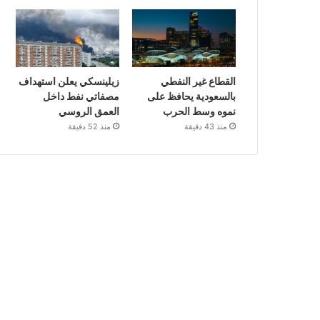
القطاع غير النفطي
زيلينسكي يعلن استهداف
بالسعودية يحافظ على
مصفاتي نفط داخل
نموه وسط الحرب
العمق الروسي
منذ 43 دقيقة
منذ 52 دقيقة