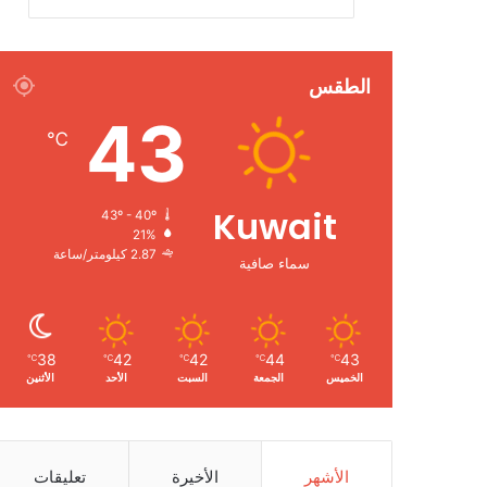
الطقس
43
℃
Kuwait
43º - 40º
21%
2.87 كيلومتر/ساعة
سماء صافية
38
42
42
44
43
℃
℃
℃
℃
℃
الخميس
الجمعة
السبت
الأحد
الأثنين
الأشهر
الأخيرة
تعليقات