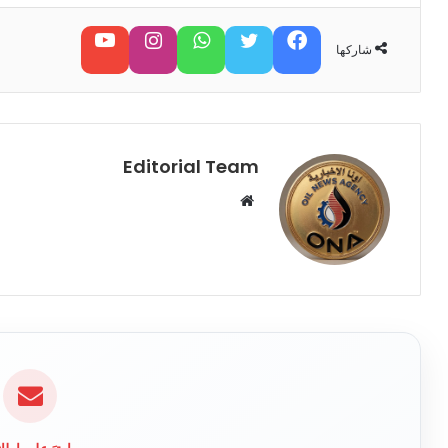
فيسبوك
تويتر
واتساب
تابعنا على إنستغرام
تابعنا على يوتيوب
شاركها
Editorial Team
م
و
ق
ع
ا
ل
و
ي
ب