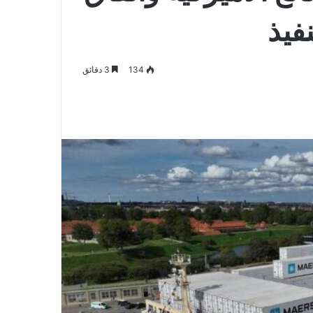
فيذ
134
3 دقائق