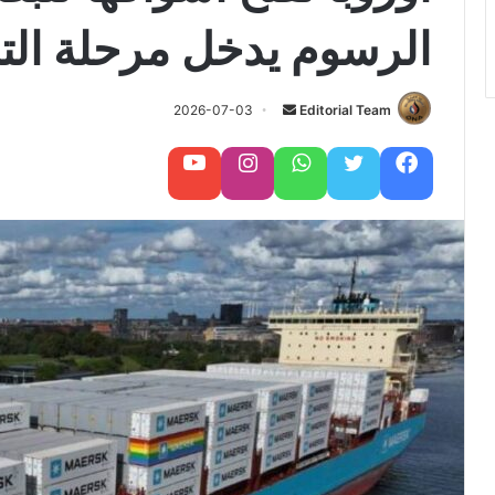
الرسوم يدخل مرحلة التن
Editorial Team
أ
2026-07-03
ر
س
فيسبوك
تويتر
واتساب
تابعنا على إنستغرام
تابعنا على يوتيوب
ل
ب
ر
ي
د
ا
إ
ل
ك
ت
ر
و