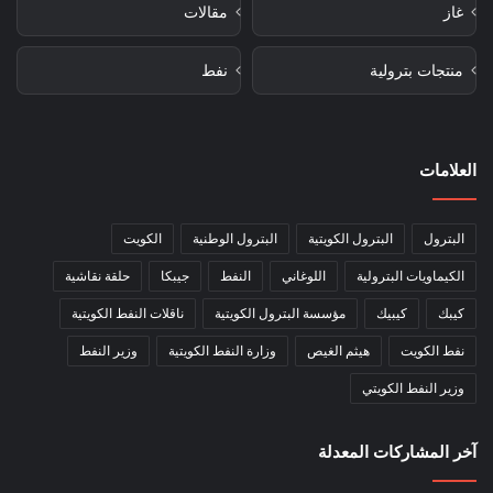
غاز
مقالات
منتجات بترولية
نفط
العلامات
البترول
البترول الكويتية
البترول الوطنية
الكويت
الكيماويات البترولية
اللوغاني
النفط
جيبكا
حلقة نقاشية
كيبك
كيبيك
مؤسسة البترول الكويتية
ناقلات النفط الكويتية
نفط الكويت
هيثم الغيص
وزارة النفط الكويتية
وزير النفط
وزير النفط الكويتي
آخر المشاركات المعدلة