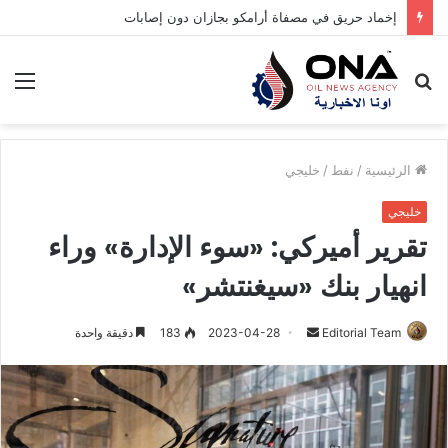
إخماد حريق في مصفاة أرامكو بجازان دون إصابات
بحث
الق
عن
الرئيسية
/
نفط
/
خليجي
خليجي
تقرير أميركي: «سوء الإدارة» وراء
انهيار بنك «سيغنتشر»
Editorial Team
أ
2023-04-28
183
دقيقة واحدة
ر
س
ل
ب