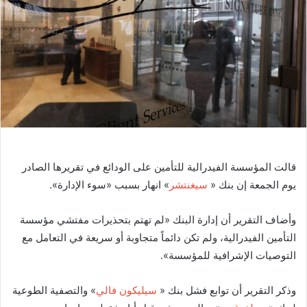
ر
ي
د
ا
إ
ل
ك
ت
ر
و
قالت المؤسسة الفيدرالية للتأمين على الودائع في تقريرها الصادر
ن
يوم الجمعة إن بنك «
سيغنتشر
» انهار بسبب «سوء الإدارة».
ي
ا
وأضاف التقرير أن إدارة البنك «لم تهتم بتحذيرات مفتشي مؤسسة
التأمين الفيدرالية، ولم تكن دائماً متجاوبة أو سريعة في التعامل مع
التوصيات الإشرافية للمؤسسة».
وذكر التقرير أن توابع فشل بنك «
سيليكون فالي
» والتصفية الطوعية