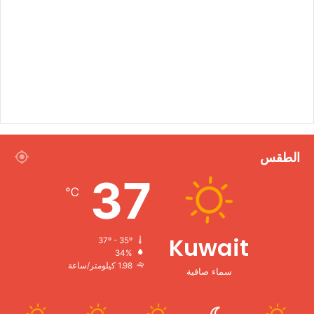
الطقس
37
℃
Kuwait
37º - 35º
34%
1.98 كيلومتر/ساعة
سماء صافية