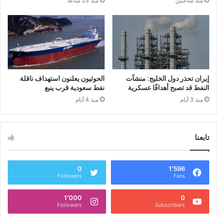
منذ ساعتين
منذ 23 ساعة
إيران تحذر دول الخليج: منشآت
الحوثيون يعلنون استهداف ناقلة
النفط قد تصبح أهدافًا عسكرية
نفط سعودية قرب ينبع
منذ 3 أيام
منذ 4 أيام
تابعنا
0
1٬596
Followers
Fans
1٬000
0
Followers
Subscribers