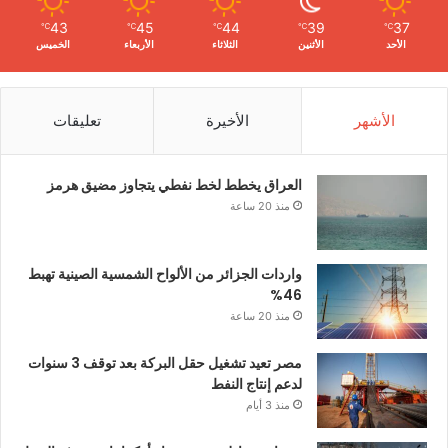
43
45
44
39
37
℃
℃
℃
℃
℃
الأحد
الأثنين
الثلاثاء
الأربعاء
الخميس
الأشهر
الأخيرة
تعليقات
العراق يخطط لخط نفطي يتجاوز مضيق هرمز
منذ 20 ساعة
واردات الجزائر من الألواح الشمسية الصينية تهبط
46%
منذ 20 ساعة
مصر تعيد تشغيل حقل البركة بعد توقف 3 سنوات
لدعم إنتاج النفط
منذ 3 أيام