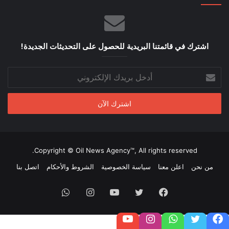
اشترك في قائمتنا البريدية للحصول على التحديثات الجديدة!
أدخل
بريدك
الإلكتروني
Copyright © Oil News Agency™, All rights reserved.
من نحن
اعلن معنا
سياسة الخصوصية
الشروط والأحكام
اتصل بنا
فيسبوك
تويتر
يوتيوب
انستقرام
واتساب
فيسبوك
تويتر
واتساب
تابعنا على إنستغرام
تابعنا على يوتيوب