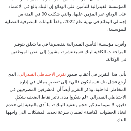
المؤسسة الفيدرالية للتأمين على الودائع إن البنك بالغ في الاعتماد
على الودائع غير المؤمن عليها، والتي شكلت 90 في المئة من
إجمالي الودائع في نهاية عام 2022، وفقاً للبيانات المصرفية الفصلية
للمؤسسة.
وأقرت مؤسسة التأمين الفيدرالية بتقصيرها في ما يتعلق بتوفير
المراجعات الكافية لبنك «سيغنتشر»، مشيرةً إلى نقص الموظفين
في الوكالة.
يأتي هذا التقرير في أعقاب صدور
تقرير الاحتياطي الفيدرالي
، الذي
أرجع فشل بنك «سيليكون فالي» إلى تقصيرٍ مماثل في إدارة
المخاطر الداخلية، وذكر التقرير أيضاً أن المشرفين المصرفيين في
الاحتياطي الفيدرالي «لم يقدّروا مدى تأثير نقاط الضعف بشكلٍ
دقيق، لا سيما مع كبر حجم وتعقيد البنك»، ما أدى بالتبعية إلى «عدم
اتخاذ الخطوات الكافية» لضمان سرعة تحديد المشكلات التي واجهها
البنك.