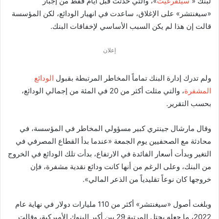
لبنك «
سيلفرغيت
»، والتي حدثت قبل أيام فقط من إجبار
«سيغنتشر» على الإغلاق، ساعدت في انهيار الودائع، لكن المؤسسة
قالت إن هذا لم يكن السبب الأساسي لإخفاقات البنك.
إعلان
ولم تدرك إدارة البنك تماماً المخاطر المرتبطة بقبول
الودائع
المشفرة
، والتي مثلت أكثر من 20 في المئة من إجمالي الودائع،
بحسب التقرير.
وقال مارشال جينتري كبير مسؤولي المخاطر في المؤسسة، في
محادثة مع الصحفيين يوم الجمعة «عندما بدأ القطاع المصرفي في
التغير وبدأت أسعار الفائدة في الارتفاع، بدأت تلك الودائع في الخروج
من البنك، وعلى الرغم من أنها كانت ودائع نقدية مشفرة، فإن
خروجها كان نوعاً تقليدياً من الذعر المالي».
وبلغت أصول «سيغنتشر» أكثر من 110 مليارات دولار في نهاية عام
2022، ما جعله يحتل المرتبة 29 بين أكبر البنوك الأميركية، وقالت