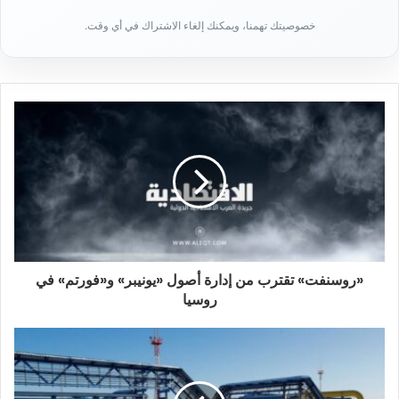
ي
د
ك
ا
ل
إ
ل
ك
ت
ر
و
ن
ي
«روسنفت» تقترب من إدارة أصول «يونيبر» و«فورتم» في
روسيا