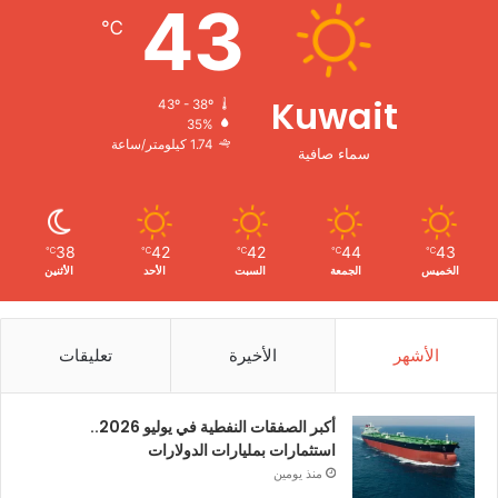
43
℃
Kuwait
43º - 38º
35%
1.74 كيلومتر/ساعة
سماء صافية
38
42
42
44
43
℃
℃
℃
℃
℃
الخميس
الجمعة
السبت
الأحد
الأثنين
الأشهر
الأخيرة
تعليقات
أكبر الصفقات النفطية في يوليو 2026..
استثمارات بمليارات الدولارات
منذ يومين