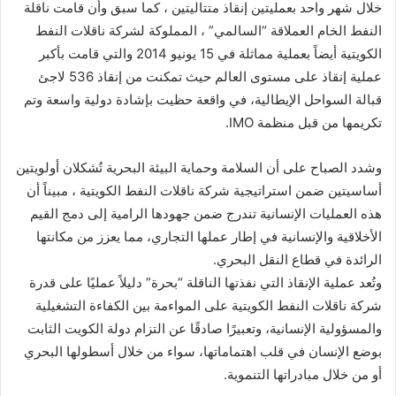
خلال شهر واحد بعمليتين إنقاذ متتاليتين ، كما سبق وأن قامت ناقلة
النفط الخام العملاقة “السالمي” ، المملوكة لشركة ناقلات النفط
الكويتية أيضاً بعملية مماثلة في 15 يونيو 2014 والتي قامت بأكبر
عملية إنقاذ على مستوى العالم حيث تمكنت من إنقاذ 536 لاجئ
قبالة السواحل الإيطالية، في واقعة حظيت بإشادة دولية واسعة وتم
تكريمها من قبل منظمة IMO.
وشدد الصباح على أن السلامة وحماية البيئة البحرية تُشكلان أولويتين
أساسيتين ضمن استراتيجية شركة ناقلات النفط الكويتية ، مبيناً أن
هذه العمليات الإنسانية تندرج ضمن جهودها الرامية إلى دمج القيم
الأخلاقية والإنسانية في إطار عملها التجاري، مما يعزز من مكانتها
الرائدة في قطاع النقل البحري.
وتُعد عملية الإنقاذ التي نفذتها الناقلة “بحرة” دليلاً عمليًا على قدرة
شركة ناقلات النفط الكويتية على المواءمة بين الكفاءة التشغيلية
والمسؤولية الإنسانية، وتعبيرًا صادقًا عن التزام دولة الكويت الثابت
بوضع الإنسان في قلب اهتماماتها، سواء من خلال أسطولها البحري
أو من خلال مبادراتها التنموية.