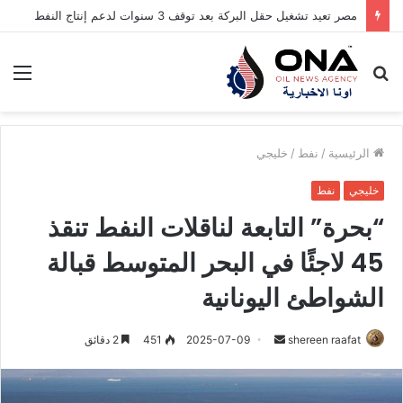
مصر تعيد تشغيل حقل البركة بعد توقف 3 سنوات لدعم إنتاج النفط
بحث
الق
عن
الرئيسية
/
نفط
/
خليجي
خليجي
نفط
“بحرة” التابعة لناقلات النفط تنقذ
45 لاجئًا في البحر المتوسط قبالة
الشواطئ اليونانية
أرسل
shereen raafat
2025-07-09
451
2 دقائق
بريدا
إلكترونيا