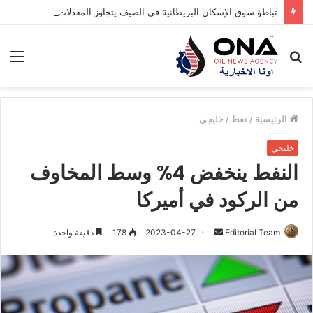
تباطؤ سوق الإسكان البريطانية في الصيف يتجاوز المعدلات المعتادة
بحث
الق
عن
الرئيسية
/
نفط
/
خليجي
خليجي
النفط ينخفض 4% وسط المخاوف
من الركود في أميركا
Editorial Team
أ
2023-04-27
178
دقيقة واحدة
ر
س
ل
ب