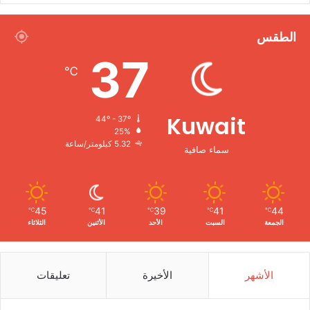
الطقس
37
℃
Kuwait
44º - 37º
25%
5.32 كيلومتر/ساعة
سماء صافية
45
41
39
41
44
℃
℃
℃
℃
℃
الجمعة
السبت
الأحد
الأثنين
الثلاثاء
الأشهر
الأخيرة
تعليقات