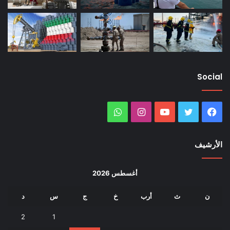
Social
فيسبوك
تويتر
يوتيوب
انستقرام
واتساب
الأرشيف
أغسطس 2026
ن
ث
أرب
خ
ج
س
د
2
1