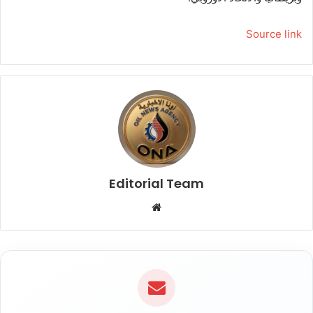
Source link
Editorial Team
م
و
ق
ع
ا
ل
و