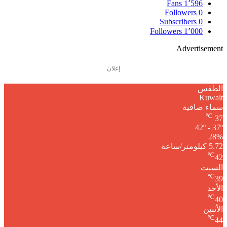
Fans
1٬596
Followers
0
Subscribers
0
Followers
1٬000
Advertisement
إعلان
الطقس
Kuwait
سماء صافية
℃
37
42º - 37º
28%
5.72 كيلومتر/ساعة
℃
42
السبت
℃
39
الأحد
℃
40
الأثنين
℃
44