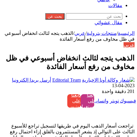
مقالات
بحث عن
مقال عشوائي
الرئيسية
/
منتجات بترولية
/
عربي
/
الذهب يتجه لثالث انخفاض أسبوعي
في ظل مخاوف من رفع أسعار الفائدة
عربي
الذهب يتجه لثالث انخفاض أسبوعي في ظل
مخاوف من رفع أسعار الفائدة
Editorial Team
أرسل بريدا إلكترونيا
2023-04-13
201
دقيقة واحدة
تابعنا
تابعنا
فيسبوك
تويتر
واتساب
على
على
إنستغرام
يوتيوب
تراجعت أسعار الذهب اليوم في طريقها لتسجيل تراجع للأسبوع
الثالث على التوالي إذ يشعر المستثمرون بالقلق إزاء احتمال رفع