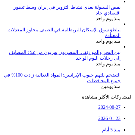
نقص السيولة يغذي نشاط التزوير في إيران وسط تدهور
اقتصادي حاد
منذ يوم واحد
تباطؤ سوق الإسكان البريطانية في الصيف يتجاوز المعدلات
المعتادة
منذ يوم واحد
بين البحر والموازنة… المصريون يهربون من غلاء المصايف
إلى رحلات اليوم الواحد
منذ يوم واحد
التضخم يلتهم جيوب الإيرانيين: المواد الغذائية زادت 100% في
جميع المحافظات
منذ يومين
المشاركات الأكثر مشاهدة
2024-08-27
2026-01-23
منذ 5 أيام