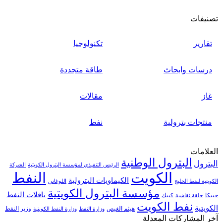
تصنيفات
تقارير
تكنولوجيا
درسات وابحاث
طاقة متجددة
غاز
مقالات
منتجات بترولية
نفط
العلامات
البترول الوطنية
البترول
الرئيس التنفيذي لمؤسسة البترول الكويتية
الشركة
الكويت
النفط
الكيماويات البترولية
الكويتية لنفط الخليج
اللوغاني
مؤسسة البترول الكويتية
ناقلات النفط
جيبكا
كيبك
حلقة نقاشية
نفط الكويت
الكويتية
هيثم الغيص
وزير النفط
وزارة النفط
وزارة النفط الكويتية
آخر المشاركات المعدلة