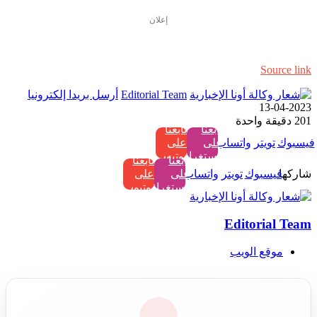
إعلان
Source link
Editorial Team
أرسل بريدا إلكترونيا
2023-04-13
201
دقيقة واحدة
تابعنا
تابعنا
فيسبوك
تويتر
واتساب
على
على
إنستغرام
يوتيوب
تابعنا
تابعنا
شاركها
فيسبوك
تويتر
واتساب
على
على
إنستغرام
يوتيوب
Editorial Team
موقع الويب