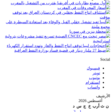
Social
فيسبوك
تويتر
يوتيوب
انستقرام
واتساب
الأرشيف
أغسطس 2026
ن
ث
أرب
خ
ج
س
د
2
1