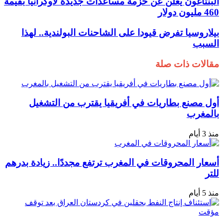
البنتاغون يعلن عن حزمة مساعدات جديدة لأوكرانيا بقيمة
460 مليون دولار
بيلاروسيا تفرض قيودا على الشاحنات البولندية.. لهذا
السبب
مقالات ذات صلة
أول مصنع بطاريات في أفريقيا يقترب من التشغيل
بالمغرب
منذ 3 أيام
أسعار المحروقات في المغرب ترتفع مجددًا.. زيادة بدرهم
للتر
منذ 5 أيام