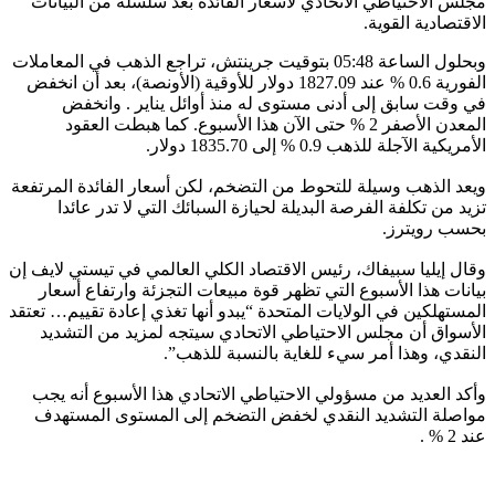
مجلس الاحتياطي الاتحادي لأسعار الفائدة بعد سلسلة من البيانات
الاقتصادية القوية.
وبحلول الساعة 05:48 بتوقيت جرينتش، تراجع الذهب في المعاملات
الفورية 0.6 % عند 1827.09 دولار للأوقية (الأونصة)، بعد أن انخفض
في وقت سابق إلى أدنى مستوى له منذ أوائل يناير . وانخفض
المعدن الأصفر 2 % حتى الآن هذا الأسبوع. كما هبطت العقود
الأمريكية الآجلة للذهب 0.9 % إلى 1835.70 دولار.
ويعد الذهب وسيلة للتحوط من التضخم، لكن أسعار الفائدة المرتفعة
تزيد من تكلفة الفرصة البديلة لحيازة السبائك التي لا تدر عائدا
بحسب رويترز.
وقال إيليا سبيفاك، رئيس الاقتصاد الكلي العالمي في تيستي لايف إن
بيانات هذا الأسبوع التي تظهر قوة مبيعات التجزئة وارتفاع أسعار
المستهلكين في الولايات المتحدة “يبدو أنها تغذي إعادة تقييم… تعتقد
الأسواق أن مجلس الاحتياطي الاتحادي سيتجه لمزيد من التشديد
النقدي، وهذا أمر سيء للغاية بالنسبة للذهب”.
وأكد العديد من مسؤولي الاحتياطي الاتحادي هذا الأسبوع أنه يجب
مواصلة التشديد النقدي لخفض التضخم إلى المستوى المستهدف
عند 2 % .