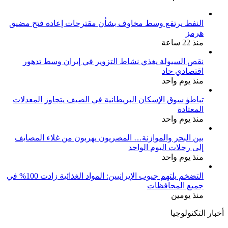
النفط يرتفع وسط مخاوف بشأن مقترحات إعادة فتح مضيق
هرمز
منذ 22 ساعة
نقص السيولة يغذي نشاط التزوير في إيران وسط تدهور
اقتصادي حاد
منذ يوم واحد
تباطؤ سوق الإسكان البريطانية في الصيف يتجاوز المعدلات
المعتادة
منذ يوم واحد
بين البحر والموازنة… المصريون يهربون من غلاء المصايف
إلى رحلات اليوم الواحد
منذ يوم واحد
التضخم يلتهم جيوب الإيرانيين: المواد الغذائية زادت 100% في
جميع المحافظات
منذ يومين
أخبار التكنولوجيا