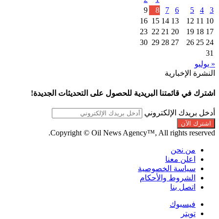
9
8
7
6
5
4
3
16
15
14
13
12
11
10
23
22
21
20
19
18
17
30
29
28
27
26
25
24
31
« يوليو
النشرة الإخبارية
اشترك في قائمتنا البريدية للحصول على التحديثات الجديدة!
أدخل بريدك الإلكتروني
Copyright © Oil News Agency™, All rights reserved.
من نحن
اعلن معنا
سياسة الخصوصية
الشروط والأحكام
اتصل بنا
فيسبوك
تويتر