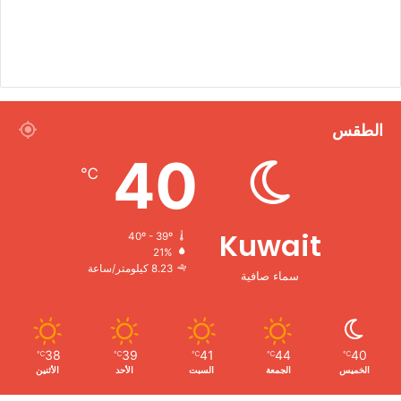
الطقس
40
℃
Kuwait
40º - 39º
21%
8.23 كيلومتر/ساعة
سماء صافية
38
39
41
44
40
℃
℃
℃
℃
℃
الخميس
الجمعة
السبت
الأحد
الأثنين