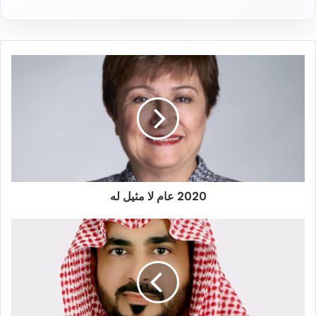
د
ك
ا
ل
إ
ل
ك
ت
ر
و
ن
ي
2020 عام لا مثيل له