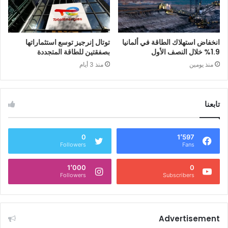
انخفاض استهلاك الطاقة في ألمانيا
توتال إنرجيز توسع استثماراتها
1.9% خلال النصف الأول
بصفقتين للطاقة المتجددة
منذ يومين
منذ 3 أيام
تابعنا
0
1٬597
Followers
Fans
1٬000
0
Followers
Subscribers
Advertisement