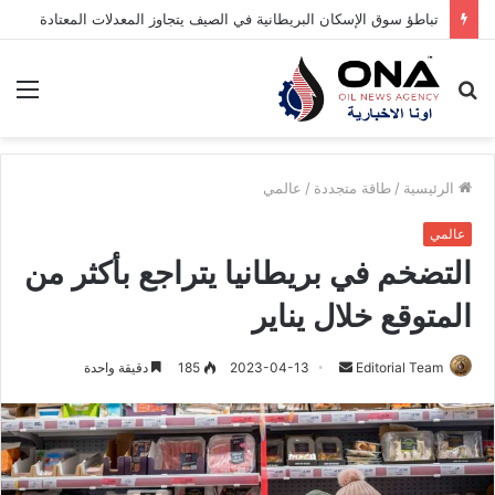
تباطؤ سوق الإسكان البريطانية في الصيف يتجاوز المعدلات المعتادة
بحث
الق
عن
الرئيسية
/
طاقة متجددة
/
عالمي
عالمي
التضخم في بريطانيا يتراجع بأكثر من
المتوقع خلال يناير
Editorial Team
أ
2023-04-13
185
دقيقة واحدة
ر
س
ل
ب