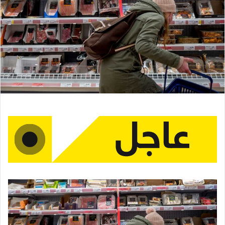
ر
ي
د
ا
إ
ل
ك
ت
ر
و
ن
ي
ا