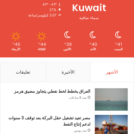
Kuwait
41º - 41º
27%
3.07 كيلومتر/ساعة
سماء صافية
45
44
39
40
41
℃
℃
℃
℃
℃
السبت
الأحد
الأثنين
الثلاثاء
الأربعاء
الأشهر
الأخيرة
تعليقات
العراق يخطط لخط نفطي يتجاوز مضيق هرمز
منذ 8 ساعات
مصر تعيد تشغيل حقل البركة بعد توقف 3 سنوات
لدعم إنتاج النفط
منذ يومين