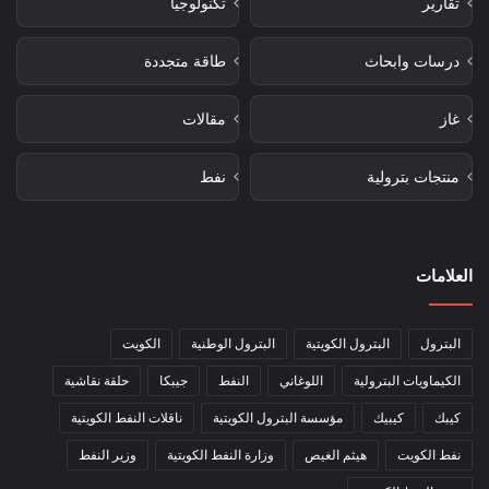
تقارير
تكنولوجيا
درسات وابحاث
طاقة متجددة
غاز
مقالات
منتجات بترولية
نفط
العلامات
البترول
البترول الكويتية
البترول الوطنية
الكويت
الكيماويات البترولية
اللوغاني
النفط
جيبكا
حلقة نقاشية
كيبك
كيبيك
مؤسسة البترول الكويتية
ناقلات النفط الكويتية
نفط الكويت
هيثم الغيص
وزارة النفط الكويتية
وزير النفط