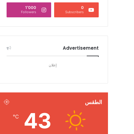
1٬000
0
Followers
Subscribers
Advertisement
إعلان
الطقس
43
℃