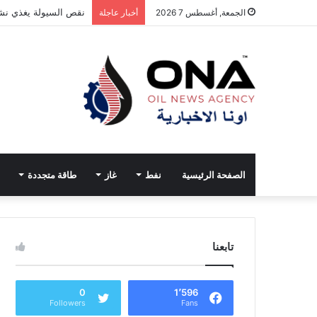
نقص السيولة يغذي نشا
الجمعة, أغسطس 7 2026
أخبار عاجلة
الصفحة الرئيسية
نفط
غاز
طاقة متجددة
تابعنا
0
1٬596
Followers
Fans