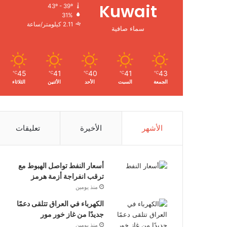
Kuwait
43º - 39º
31%
2.11 كيلومتر/ساعة
سماء صافية
45
41
40
41
43
℃
℃
℃
℃
℃
الجمعة
السبت
الأحد
الأثنين
الثلاثاء
الأشهر
الأخيرة
تعليقات
أسعار النفط تواصل الهبوط مع
ترقب انفراجة أزمة هرمز
منذ يومين
الكهرباء في العراق تتلقى دعمًا
جديدًا من غاز خور مور
منذ يومين