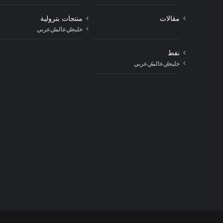
مقالات
منتجات بترولية
خليجي
عالمي
عربي
نفط
خليجي
عالمي
عربي