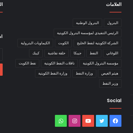
العلامات
ال
البترول
البترول الوطنية
الرئيس التنفيذي لمؤسسة البترول الكويتية
اش
الشركة الكويتية لنفط الخليج
الكويت
الكيماويات البترولية
أد
اللوغاني
النفط
جيبكا
حلقة نقاشية
كيبك
بر
مؤسسة البترول الكويتية
ناقلات النفط الكويتية
نفط الكويت
ال
هيثم الغيص
وزارة النفط
وزارة النفط الكويتية
وزير النفط
Social
فيسبوك
تويتر
يوتيوب
انستقرام
واتساب