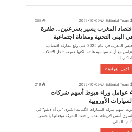
355
2025-10-09
Editorial Team
قتصاد المغرب يسير بسرعتين… طفرة
ي البنى التحتية ومعاناة اجتماعية
يعيش المغرب في عام 2025 على وقع مفارقة اقتصادية
تزامن مع أزمة سياسية هادئة، لكنها عميقة داخل الائتلاف
لحاكم، إذ…
أكمل القراءة »
319
2025-10-09
Editorial Team
4 عوامل وراء هبوط أسهم شركات
لسيارات الأوروبية
وت أسهم شركة السيارات الألمانية الكبرى “بي أم دبليو” في
لسوق أمس الأربعاء، بعدما راجعت الشركة توقعاتها بالخفض
أدائها المالي…