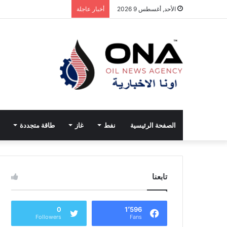
الأحد, أغسطس 9 2026
أخبار عاجلة
الصفحة الرئيسية
نفط
غاز
طاقة متجددة
تابعنا
0
1٬596
Followers
Fans