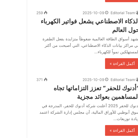
259
2025-10-09
Editorial Team
لذكاء الاصطناعي يشعل فواتير الكهرباء
ول العالم
شهد أسواق الطاقة العالمية ضغوطاً متزايدة بفعل الطفرة
ي مراكز بيانات الذكاء الاصطناعي، التي أصبحت من أكثر
لمستهلكين نمواً للكهرباء…
أكمل القراءة »
371
2025-10-09
Editorial Team
أدنوك للحفر” تعزز التزاماتها تجاه
لمساهمين بعوائد مجزية
أدنوك للحفر 2025 أعلنت شركة أدنوك للحفر، المدرجة في
وق أبوظبي للأوراق المالية، أن مجلس إدارة الشركة اعتمد
يادة توزيعات…
أكمل القراءة »