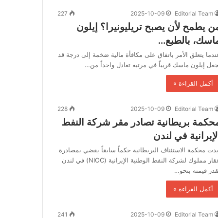
227
2025-10-09
Editorial Team
ن يطمح لأن يصبح تريليونيرا؟ إيلون
اسك، بالطبع…
ندما يتعلق الأمر باتفاق على مكافأة مالية ضخمة إلى درجة قد
جعل إيلون ماسك قريباً في مرتبة تعادل واحداً من…
أكمل القراءة »
228
2025-10-09
Editorial Team
حكمة بريطانية تصادر مقر شركة النفط
لإيرانية في لندن
يدت محكمة الاستئناف البريطانية حكماً سابقاً يقضي بمصادرة
عقار مملوك لشركة النفط الوطنية الإيرانية (NIOC) في لندن
قدر قيمته بنحو…
أكمل القراءة »
241
2025-10-09
Editorial Team