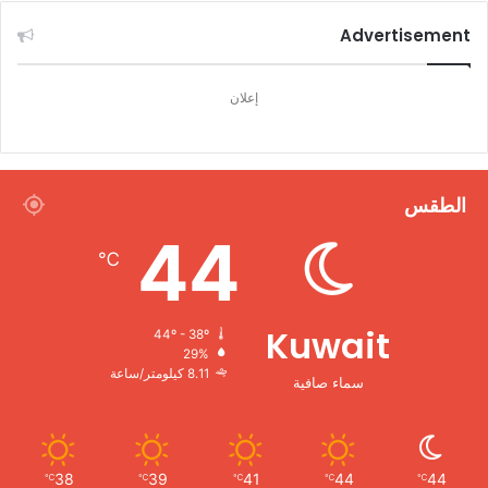
Advertisement
إعلان
الطقس
44
℃
Kuwait
44º - 38º
29%
8.11 كيلومتر/ساعة
سماء صافية
38
39
41
44
44
℃
℃
℃
℃
℃