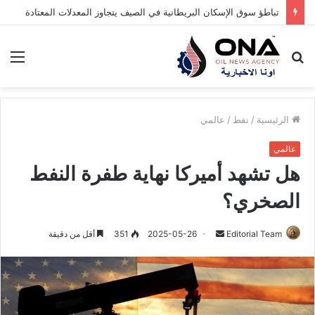
تباطؤ سوق الإسكان البريطانية في الصيف يتجاوز المعدلات المعتادة
بحث
الق
عن
الرئيسية
/
نفط
/
عالمي
عالمي
هل تشهد أميركا نهاية طفرة النفط
الصخري؟
Editorial Team
أ
2025-05-26
351
أقل من دقيقة
ر
س
ل
ب