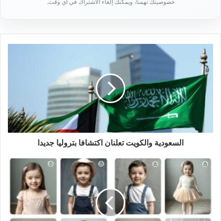
د
ك
ا
ل
إ
ل
ك
ت
ر
و
ن
ي
السعودية والكويت تعلنان اكتشافا بتروليا جديدا