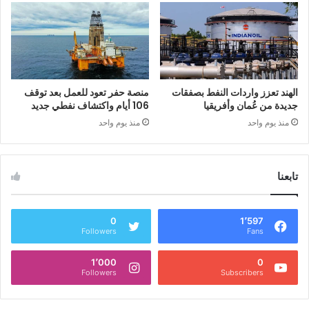
الهند تعزز واردات النفط بصفقات
منصة حفر تعود للعمل بعد توقف
جديدة من عُمان وأفريقيا
106 أيام واكتشاف نفطي جديد
منذ يوم واحد
منذ يوم واحد
تابعنا
0
1٬597
Followers
Fans
1٬000
0
Followers
Subscribers