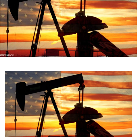
ر
ي
د
ا
إ
ل
ك
ت
ر
و
ن
ي
ا