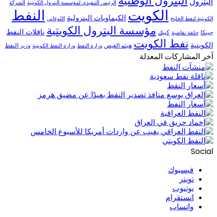
البترول الوطنية
البترول
الرئيس التنفيذي لمؤسسة البترول الكويتية
الشركة
الكويت
النفط
الكيماويات البترولية
الكويتية لنفط الخليج
اللوغاني
مؤسسة البترول الكويتية
ناقلات النفط
جيبكا
كيبك
حلقة نقاشية
نفط الكويت
الكويتية
هيثم الغيص
وزير النفط
وزارة النفط
وزارة النفط الكويتية
آخر المشاركات المعدلة
Social
فيسبوك
تويتر
يوتيوب
انستقرام
واتساب