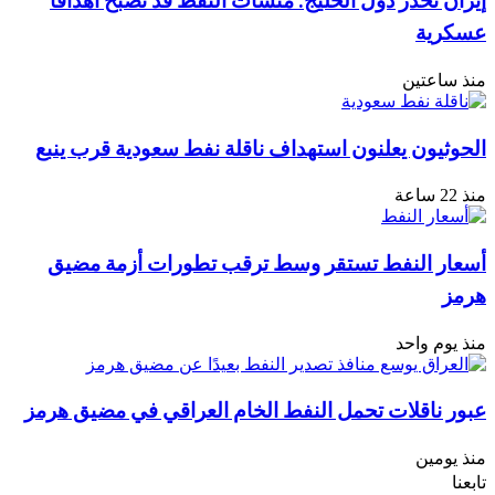
إيران تحذر دول الخليج: منشآت النفط قد تصبح أهدافًا
عسكرية
منذ ساعتين
الحوثيون يعلنون استهداف ناقلة نفط سعودية قرب ينبع
منذ 22 ساعة
أسعار النفط تستقر وسط ترقب تطورات أزمة مضيق
هرمز
منذ يوم واحد
عبور ناقلات تحمل النفط الخام العراقي في مضيق هرمز
منذ يومين
تابعنا