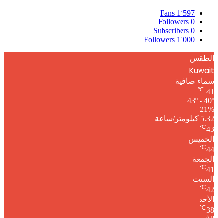
Fans
1٬597
Followers
0
Subscribers
0
Followers
1٬000
الطقس
Kuwait
سماء صافية
℃
41
43º - 40º
21%
5.32 كيلومتر/ساعة
℃
43
الخميس
℃
44
الجمعة
℃
41
السبت
℃
42
الأحد
℃
38