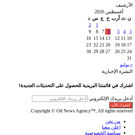
الأرشيف
أغسطس 2026
ن
ث
أرب
خ
ج
س
د
2
1
9
8
7
6
5
4
3
16
15
14
13
12
11
10
23
22
21
20
19
18
17
30
29
28
27
26
25
24
31
« يوليو
النشرة الإخبارية
اشترك في قائمتنا البريدية للحصول على التحديثات الجديدة!
أدخل بريدك الإلكتروني
Copyright © Oil News Agency™, All rights reserved.
من نحن
اعلن معنا
سياسة الخصوصية