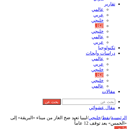
تقارير
عالمي
عربي
خليجي
الكل
خليجي
عالمي
عربي
تكنولوجيا
دراسات وأبحاث
عالمي
عربي
خليجي
الكل
خليجي
عالمي
مقالات
بحث عن
مقال عشوائي
الرئيسية
/
نفط
/
خليجي
/
ليبيا تعيد ضخ الغاز من ميناء «البريقة» إلى
«الخمس» بعد توقف 12 عاماً
خليجي