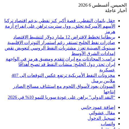
الخميس, أغسطس 6 2026
أخبار عاجلة
حقل باتمان النفطي.. قصة أكبر كنز نفطي يدعم اقتصاد تركيا
الأسهم الأميركية تحلق.. وول ستريت تراهن على انفراج أزمة
هرمز
بريطانيا تخطط لاقتراض 12 مليار دولار لتنشيط الاقتصاد
صادرات نفط الخليج تستقر رغم استمرار التوترات الإقليمية
سينوبك الصينية تعزز مشتريات النفط الروسي لتعويض نقص
إمدادات الشرق الأوسط
ترامب: المحادثات مع إيران تتقدم ومضيق هرمز في الواجهة
إيران تحذر دول الخليج: منشآت النفط قد تصبح أهدافًا
عسكرية
مخزونات النفط الأمريكية ترتفع عكس التوقعات إلى 407
ملايين برميل
السودان يعود لأسواق اللحوم مع استئناف مسالخ الصادر
إنتاجها
“النقد الدولي” يراهن على عودة سوريا للنمو 10% في 2026
إضافة عمود جانبي
مقال عشوائي
تسجيل الدخول
واتساب