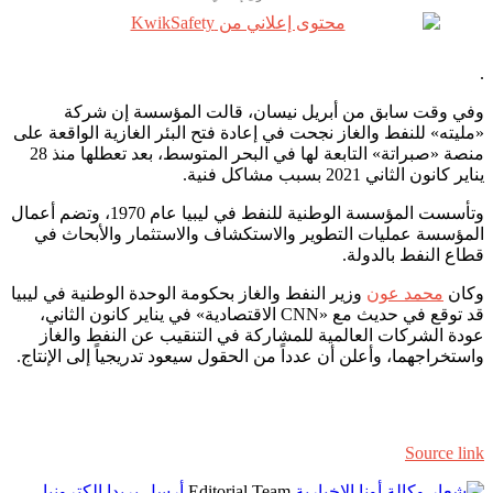
.
وفي وقت سابق من أبريل نيسان، قالت المؤسسة إن شركة
«مليته» للنفط والغاز نجحت في إعادة فتح البئر الغازية الواقعة على
منصة «صبراتة» التابعة لها في البحر المتوسط، بعد تعطلها منذ 28
يناير كانون الثاني 2021 بسبب مشاكل فنية.
وتأسست المؤسسة الوطنية للنفط في ليبيا عام 1970، وتضم أعمال
المؤسسة عمليات التطوير والاستكشاف والاستثمار والأبحاث في
قطاع النفط بالدولة.
وكان
محمد عون
وزير النفط والغاز بحكومة الوحدة الوطنية في ليبيا
قد توقع في حديث مع «CNN الاقتصادية» في يناير كانون الثاني،
عودة الشركات العالمية للمشاركة في التنقيب عن النفط والغاز
واستخراجهما، وأعلن أن عدداً من الحقول سيعود تدريجياً إلى الإنتاج.
Source link
Editorial Team
أرسل بريدا إلكترونيا