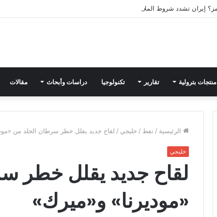
ز؟ إيران تشدد شروط الملاحة وترامب يضغط
منتجات بترولية
تقارير
تكنولوجيا
دراسات وأبحاث
مقالات
الرئيسية
/
نفط
/
خليجي
/
لقاح جديد يقلل خطر سرطان الجلد من «مود
خليجي
لقاح جديد يقلل خطر س
«موديرنا» و«ميرك»