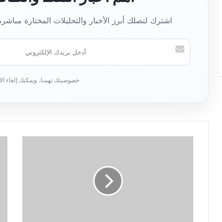
اشترك لتصلك أبرز الأخبار والتحليلات المختارة مباشر
أ
د
خ
ل
ب
ر
ي
د
ك
ا
ل
إ
ل
ك
ت
ر
و
ن