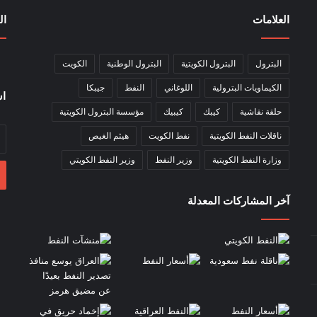
العلامات
ال
البترول
البترول الكويتية
البترول الوطنية
الكويت
الكيماويات البترولية
اللوغاني
النفط
جيبكا
اش
حلقة نقاشية
كيبك
كيبيك
مؤسسة البترول الكويتية
أد
ناقلات النفط الكويتية
نفط الكويت
هيثم الغيص
بر
وزارة النفط الكويتية
وزير النفط
وزير النفط الكويتي
ال
آخر المشاركات المعدلة