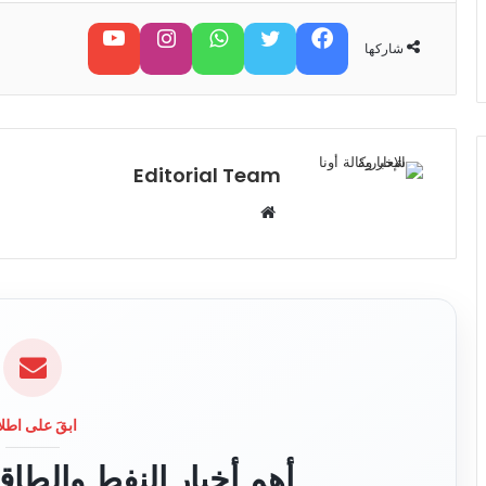
فيسبوك
تويتر
واتساب
تابعنا على إنستغرام
تابعنا على يوتيوب
شاركها
Editorial Team
م
و
ق
ع
ا
ل
و
ي
ب
ابقَ على اطلا
أهم أخبار النفط والطا