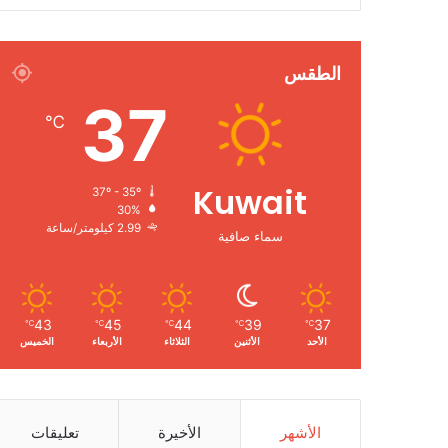
الطقس
37
℃
Kuwait
37º - 35º
30%
2.99 كيلومتر/ساعة
سماء صافية
43
45
44
39
37
℃
℃
℃
℃
℃
الأحد
الأثنين
الثلاثاء
الأربعاء
الخميس
الأشهر
الأخيرة
تعليقات