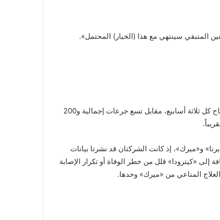
 المتبقي سينتهي مع هذا (الخيار) المحتمل».
ويتلقّى المرضى في مجموعة العلاج الواحدة حقنة 1 مغم من اللقاح كل ثلاثة أسابيع، مقابل تسع جرعات إجمالية و200
يباً.
يرنا» و«ميرك»، إذ كانت الشركتان قد نشرتا بيانات
ة إلى «كيترودا» قلل من خطر الوفاة أو تكرار الإصابة