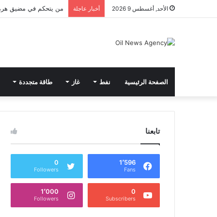
من يتحكم في مضيق هرم
الأحد, أغسطس 9 2026
أخبار عاجلة
الصفحة الرئيسية
نفط
غاز
طاقة متجددة
تابعنا
0
1٬596
Followers
Fans
1٬000
0
Followers
Subscribers