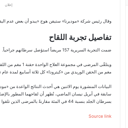
إعلان
وقال رئيس شركة «موديرنا» ستيفن هوج «يبدو أن بعض عدم اليقين
تفاصيل تجربة اللقاح
ضمت التجربة السريرية 157 مريضاً استؤصل سرطانهم جراحياً.
مغم من الحقن الوريدي من «كيترودا» كل ثلاثة أسابيع لمدة عام تقر
البيانات المنشورة يوم الاثنين هي أحدث النتائج الواعدة من «مود
سابقة في أبريل نيسان الماضي، تُظهر أن لقاحهما المطور بالإضاف
بسرطان الجلد بنسبة 44 في المئة مقارنةً بالمرضى الذين تلقوا العلاج المناعي من «ميرك» وحدها.
Source link