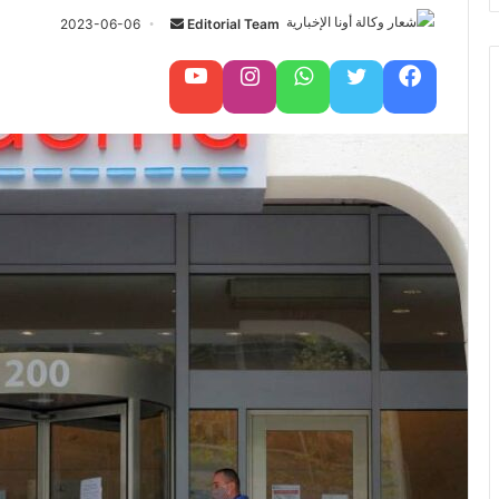
Editorial Team
أ
2023-06-06
ر
س
فيسبوك
تويتر
واتساب
تابعنا على إنستغرام
تابعنا على يوتيوب
ل
ب
ر
ي
د
ا
إ
ل
ك
ت
ر
و
ن
ي
ا