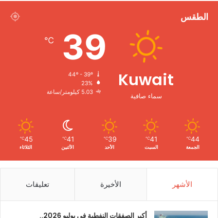
الطقس
39
℃
Kuwait
44º - 39º
23%
5.03 كيلومتر/ساعة
سماء صافية
45
41
39
41
44
℃
℃
℃
℃
℃
الجمعة
السبت
الأحد
الأثنين
الثلاثاء
الأشهر
الأخيرة
تعليقات
أكبر الصفقات النفطية في يوليو 2026..