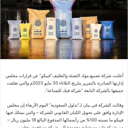
ب
ر
ي
د
ا
إ
ل
ك
ت
ر
و
أعلنت شركة تصنيع مواد التعبئة والتغليف”فيبكو” عن قرارات مجلس
ن
إدارتها الصادرة بالتمرير بتاريخ الثلاثاء 30 مايو 2023م والتي تعلقت
ي
جميعها بالشركة التابعة “شركة فبك للصناعة”.
ا
وقالت الشركة في بيان لـ”تداول السعودية” اليوم الأربعاء إن مجلس
الإدارة وافق على تحويل الكيان القانوني للشركة – والتي تمتلك فيها
فيبكو ما نسبته 100% من رأسمالها المدفوع البالغ 18 مليون ريال –
من شركة ذات مسؤولية محدودة إلى شركة مساهمة، بجانب