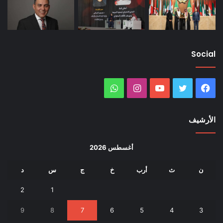
Social
فيسبوك
تويتر
يوتيوب
انستقرام
واتساب
الأرشيف
أغسطس 2026
ن
ث
أرب
خ
ج
س
د
2
1
9
8
7
6
5
4
3