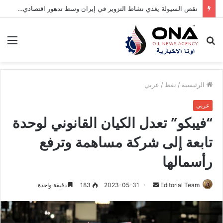
نقص السيولة يغذي نشاط التزوير في إيران وسط تدهور اقتصادي حاد
بحث
الق
عن
الرئيسية
/
نفط
/
عربي
عربي
“فيبكو” تعدل الكيان القانوني لوحدة
تابعة إلى شركة مساهمة وترفع
رأسمالها
Editorial Team
أ
2023-05-31
183
دقيقة واحدة
ر
س
ل