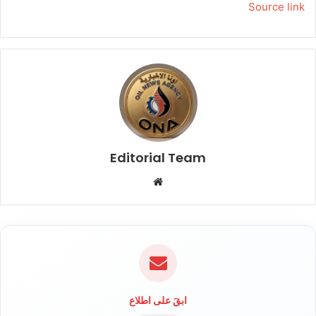
Source link
Editorial Team
م
و
ق
ع
ا
ل
و
ي
ابقَ على اطلاع