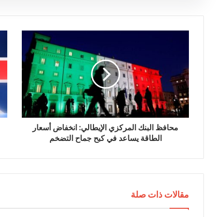
ي
د
ك
ا
ل
إ
ل
ك
ت
ر
و
ن
ي
محافظ البنك المركزي الإيطالي: انخفاض أسعار
الطاقة يساعد في كبح جماح التضخم
مقالات ذات صلة