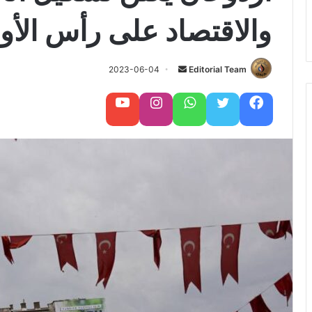
والاقتصاد على رأس الأو
Editorial Team
أ
2023-06-04
ر
س
فيسبوك
تويتر
واتساب
تابعنا على إنستغرام
تابعنا على يوتيوب
ل
ب
ر
ي
د
ا
إ
ل
ك
ت
ر
و