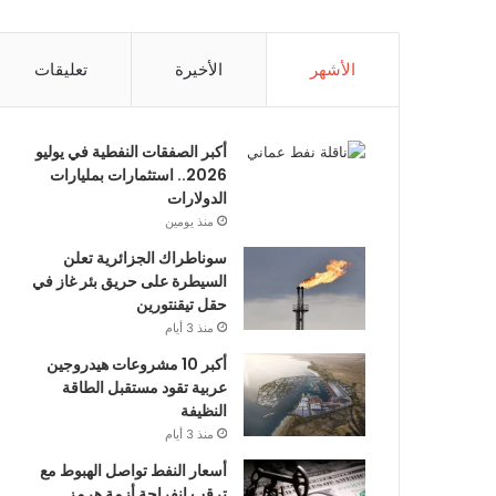
الأشهر
الأخيرة
تعليقات
أكبر الصفقات النفطية في يوليو
2026.. استثمارات بمليارات
الدولارات
منذ يومين
سوناطراك الجزائرية تعلن
السيطرة على حريق بئر غاز في
حقل تيقنتورين
منذ 3 أيام
أكبر 10 مشروعات هيدروجين
عربية تقود مستقبل الطاقة
النظيفة
منذ 3 أيام
أسعار النفط تواصل الهبوط مع
ترقب انفراجة أزمة هرمز