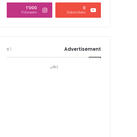
1٬000
0
Followers
Subscribers
Advertisement
إعلان