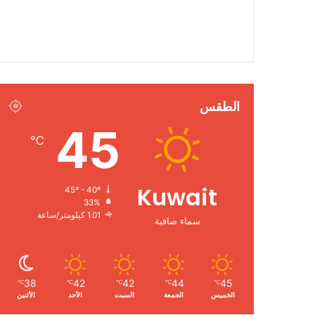
الطقس
45
℃
Kuwait
45º - 40º
33%
1.01 كيلومتر/ساعة
سماء صافية
38
42
42
44
45
℃
℃
℃
℃
℃
الخميس
الجمعة
السبت
الأحد
الأثنين