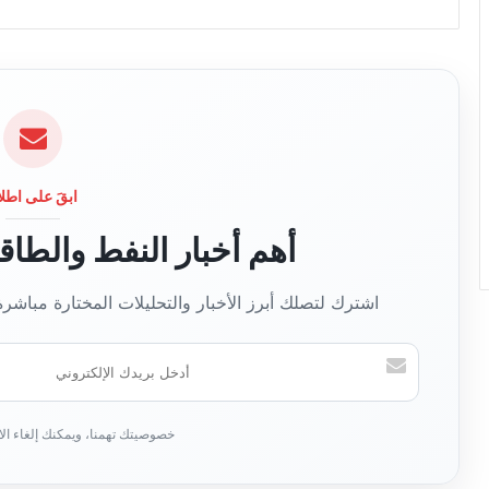
ع
ا
ل
و
ي
ب
ابقَ على اطلا
أهم أخبار النفط والطا
اشترك لتصلك أبرز الأخبار والتحليلات المختارة مباشر
أ
د
خ
ل
ب
ر