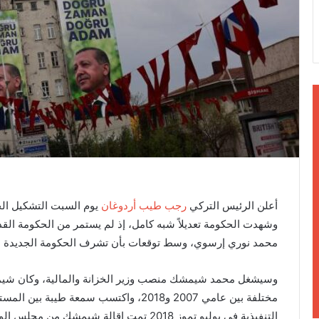
ن
ي
ا
أعلن الرئيس التركي
رجب طيب أردوغان
يوم السبت التشكيل الج
وشهدت الحكومة تعديلاً شبه كامل، إذ لم يستمر من الحكومة ال
محمد نوري إرسوي، وسط توقعات بأن تشرف الحكومة الجديدة على
وسيشغل محمد شيمشك منصب وزير الخزانة والمالية، وكان شيمش
مختلفة بين عامي 2007 و2018، واكتسب سمعة طي
التنفيذية في يوليو تموز 2018 تمت إقالة شيمشك من مجلس الوزراء.