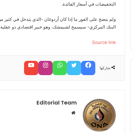
التخفيضات في أسعار الفائدة.
ولم يتضح على الفور ما إذا كان أردوغان -الذي يتدخل في كثير 
البنك المركزي- سيسمح لشيمشك، وهو خبير اقتصادي ذو عقلية غرب
Source link
فيسبوك
تويتر
واتساب
تابعنا على إنستغرام
تابعنا على يوتيوب
شاركها
Editorial Team
م
و
ق