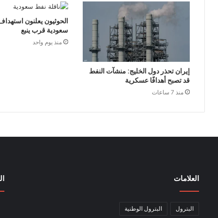
الحوثيون يعلنون استهداف
سعودية قرب ينبع
منذ يوم واحد
إيران تحذر دول الخليج: منشآت النفط
قد تصبح أهدافًا عسكرية
منذ 7 ساعات
العلامات
ال
البترول
البترول الوطنية