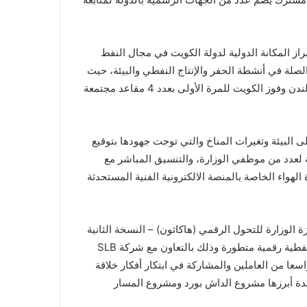
ز المكانة الدولية لدولة الكويت في مجال النفط
لصلة في أنشطة الحفر والإنتاج النفطي والبيئة، حيث
ترأست الوزارة الاجتماع التنسيقي لمجلس البترول العالمي في لندن وفوز الكويت للمرة الأولى بعدد 4 مقاعد مجتمعة
البيئة وتغيرات المناخ والتي توجت جهودها بتوقيع
ة لعدد من موظفي الوزارة، والتنسيق المباشر مع
هواء الخاصة بالمنصة الالكترونية الفنية المستحدثة
ة الوزارة للتحول الرقمي (هاكاثون) – النسخة الثانية
والتي تهدف الى تبنى الأفكار والحلول التكنولوجية لإنشاء برامج نفطية رقمية متطورة وذلك بالتعاون مع شركة SLB
 تبتكر 2 والتي لاقت اهتماما واسعا من العاملين والمشاركة في ابتكار أفكار خلاقة
اعدة أبرزها مشروع الداش بورد ومشروع المسار