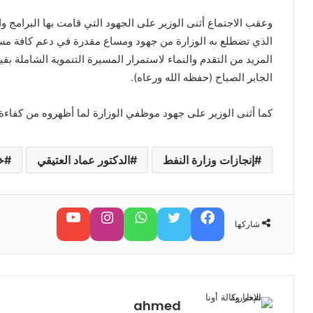
وعقب الاجتماع أثنى الوزير على الجهود التي قامت بها البرامج وال
الذي تضطلع به الوزارة من جهود ومساع مقدرة في دعم كافة مسار
المزيد من التقدم والنماء لاستمرار المسيرة التنموية الشاملة ب
الجابر الصباح (حفظه الله ورعاه).
كما أثنى الوزير على جهود موظفي الوزارة لما أظهروه من كفاء
إنجازات وزارة النفط
الدكتور عماد العتيقي
خط
فيسبوك
تويتر
واتساب
تابعنا على إنستغرام
تابعنا على يوتيوب
شاركها
ahmed