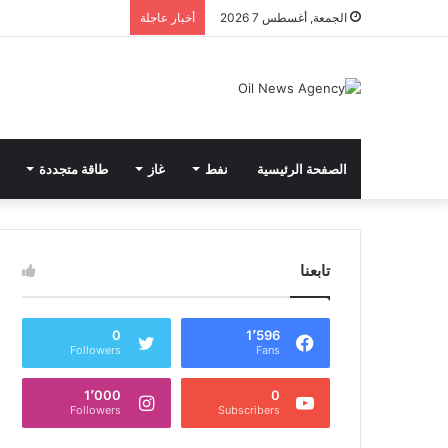
الجمعة, أغسطس 7 2026
أخبار عاجلة
الصفحة الرئيسية
نفط
غاز
طاقة متجددة
تابعنا
0
1٬596
Followers
Fans
1٬000
0
Followers
Subscribers