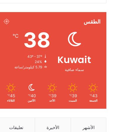
الطقس
38
℃
Kuwait
43º - 37º
24%
5.79 كيلومتر/ساعة
سماء صافية
45
40
39
39
43
℃
℃
℃
℃
℃
الجمعة
السبت
الأحد
الأثنين
الثلاثاء
الأشهر
الأخيرة
تعليقات