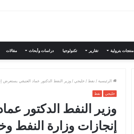
منتجات بترولية
تقارير
تكنولوجيا
دراسات وأبحاث
مقالات
الرئيسية
/
نفط
/
خليجي
/
وزير النفط الدكتور عماد العتيقي يستعرض إنجا
خليجي
نفط
وزير النفط الدكتور عما
إنجازات وزارة النفط وخ