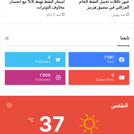
عبور ناقلات تحمل النفط الخام
أسعار النفط تهبط 6% مع انحسار
العراقي في مضيق هرمز
مخاوف التوترات
منذ يومين
منذ 3 أيام
تابعنا
0
1٬597
Followers
Fans
1٬000
0
Followers
Subscribers
الطقس
37
℃