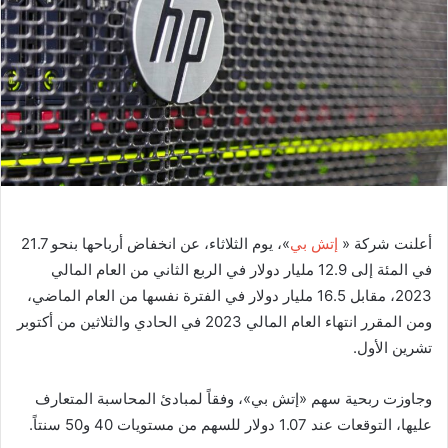
ر
ي
د
ا
إ
ل
ك
ت
ر
و
أعلنت شركة «
إتش بي
»، يوم الثلاثاء، عن انخفاض أرباحها بنحو 21.7
ن
في المئة إلى 12.9 مليار دولار في الربع الثاني من العام المالي
ي
ا
2023، مقابل 16.5 مليار دولار في الفترة نفسها من العام الماضي،
ومن المقرر انتهاء العام المالي 2023 في الحادي والثلاثين من أكتوبر
تشرين الأول.
وجاوزت ربحية سهم «إتش بي»، وفقاً لمبادئ المحاسبة المتعارف
عليها، التوقعات عند 1.07 دولار للسهم من مستويات 40 و50 سنتاً.