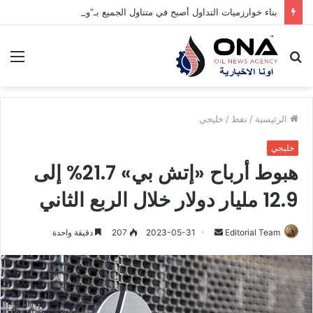
بناء خوارزميات التداول أصبح في متناول الجميع بـ”وول ستريت”
بحث
الق
عن
الرئيسية
/
نفط
/
خليجي
خليجي
هبوط أرباح «إتش بي» 21.7% إلى
12.9 مليار دولار خلال الربع الثاني
Editorial Team
أ
2023-05-31
207
دقيقة واحدة
ر
س
ل
ب