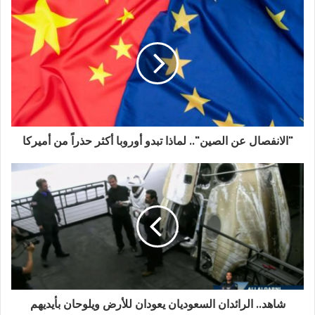
إ
ل
ك
ت
ر
و
ن
ي
"الانفصال عن الصين".. لماذا تبدو أوروبا أكثر حذراً من أميركا
شاهد.. الرائدان السعوديان يعودان للأرض ويلوحان بأيديهم