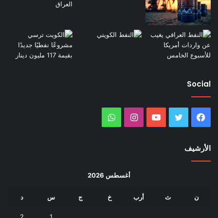
Social
فيسبوك
تويتر
يوتيوب
انستقرام
واتساب
الأرشيف
أغسطس 2026
ن
ث
أرب
خ
ج
س
د
2
1