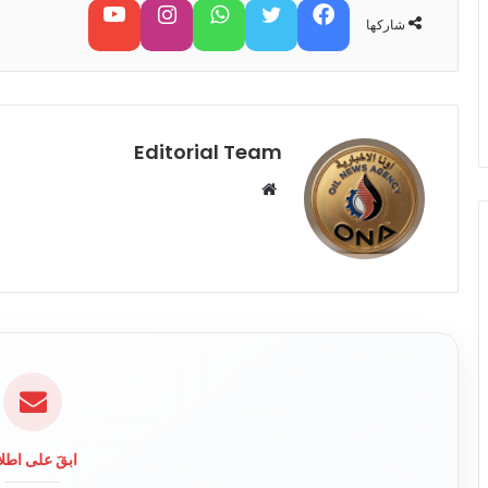
فيسبوك
تويتر
واتساب
تابعنا على إنستغرام
تابعنا على يوتيوب
شاركها
Editorial Team
م
و
ق
ع
ا
ل
و
ي
ب
ابقَ على اطلا