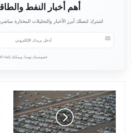
أهم أخبار النفط والطا
اشترك لتصلك أبرز الأخبار والتحليلات المختارة مباشر
أ
د
خ
ل
ب
ر
ي
د
ك
ا
ل
إ
ل
ك
ت
ر