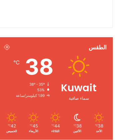
الطقس
38
℃
Kuwait
38º - 35º
53%
1.99 كيلومتر/ساعة
سماء صافية
42
45
44
38
38
℃
℃
℃
℃
℃
الأحد
الأثنين
الثلاثاء
الأربعاء
الخميس