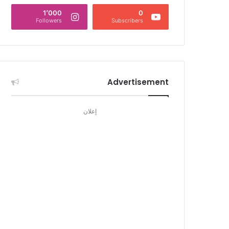
1٬000
0
Followers
Subscribers
Advertisement
إعلان