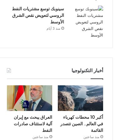
سينوبك توسع مشتريات النفط
الروسي لتعويض نقص الشرق
الأوسط
منذ 3 أيام
أخبار التكنولوجيا
أكبر 10 محطات كهرباء
العراق يبحث مع إيران
في العالم.. الصين تتصدر
آلية لاستئناف صادرات
القائمة
النفط
منذ ساعتين
منذ ساعتين