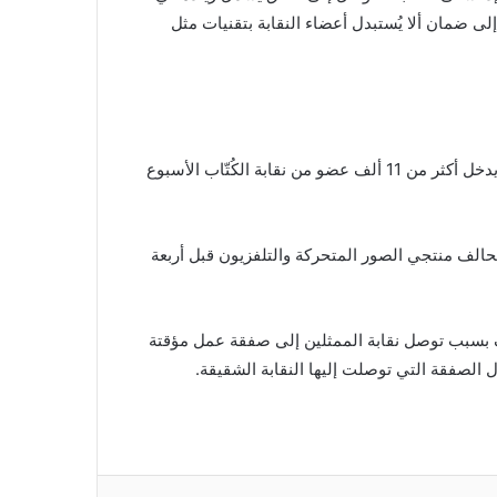
لى ضمان ألا يُستبدل أعضاء النقابة بتقنيات مثل
وينادي الممثلون بالقضايا نفسها تقريباً التي ينادي بها الكُتّاب، إذ يدخل أكثر من 11 ألف عضو من نقابة الكُتّاب الأسبوع
حالف منتجي الصور المتحركة والتلفزيون قبل أربعة
عف بسبب توصل نقابة الممثلين إلى صفقة عمل مؤقتة
ل الصفقة التي توصلت إليها النقابة الشقيقة.