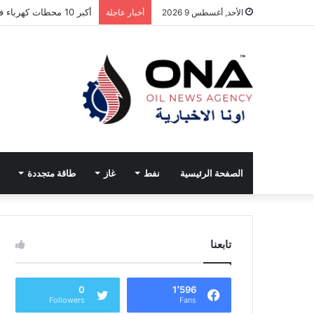
أكبر 10 محطات كهرباء في العالم.. الصين تتصدر القائمة
الأحد, أغسطس 9 2026
أخبار عاجلة
الصفحة الرئيسية
نفط
غاز
طاقة متجددة
تابعنا
0
1٬596
Followers
Fans