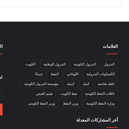
العلامات
ال
البترول
البترول الكويتية
البترول الوطنية
الكويت
الكيماويات البترولية
اللوغاني
النفط
جيبكا
اش
حلقة نقاشية
كيبك
كيبيك
مؤسسة البترول الكويتية
أد
ناقلات النفط الكويتية
نفط الكويت
هيثم الغيص
بر
وزارة النفط الكويتية
وزير النفط
وزير النفط الكويتي
ال
آخر المشاركات المعدلة