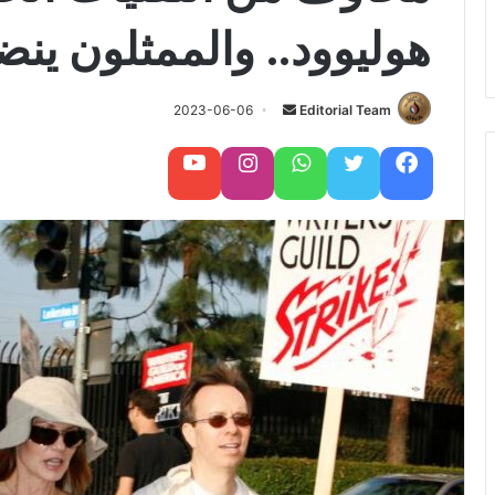
هوليوود.. والممثلون ين
Editorial Team
أ
2023-06-06
ر
س
فيسبوك
تويتر
واتساب
تابعنا على إنستغرام
تابعنا على يوتيوب
ل
ب
ر
ي
د
ا
إ
ل
ك
ت
ر
و