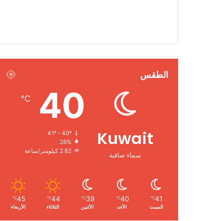
الطقس
40
℃
Kuwait
41º - 40º
28%
2.62 كيلومتر/ساعة
سماء صافية
45
44
39
40
41
℃
℃
℃
℃
℃
السبت
الأحد
الأثنين
الثلاثاء
الأربعاء