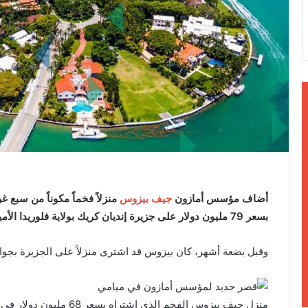
ن
ي
ا
أضاف مؤسس أمازون
جيف بيزوس
منزلاً فخماً مكوناً من سبع 
بسعر 79 مليون دولار على جزيرة إنديان كريك بولاية فلوريدا الأميركية التي تُعرف باسم حصن المليارديرات.
وقبل بضعة أشهر، كان بيزوس قد اشترى منزلاً على الجزيرة بجوار هذا القصر ب
منزل جيف بيزوس الفخم الذي اشتراه بسعر 68 مليون دولار في صيف 2023