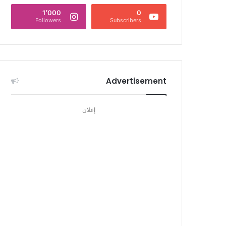
1٬000
0
Followers
Subscribers
Advertisement
إعلان