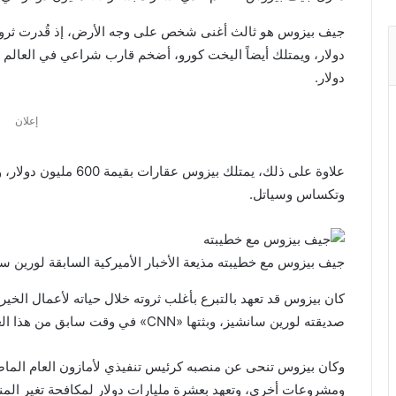
دولار.
إعلان
علاوة على ذلك، يمتلك بي
وتكساس وسياتل.
جيف بيزوس مع خطيبته مذيعة الأخبار الأميركية السابقة لورين س
كان بيزوس قد تعهد بالتبرع بأغلب ثروته خلال حياته لأعمال الخير
صديقته لورين سانشيز، وبثتها «CNN» في وقت سابق من هذا العام، كيف أو لمن سيتبرع بثروته.
وكان بيزوس تنحى عن منصبه كرئيس تنفيذي لأمازون العام الماض