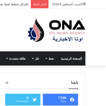
العراق يخطط لخط نفط
السبت, أغسطس 8 2026
أخبار عاجلة
الصفحة الرئيسية
نفط
غاز
طاقة متجددة
تابعنا
0
1٬596
Followers
Fans