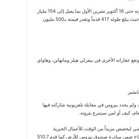
جيف بيزوس هو ثالث أغنى شخص على وجه الأرض، إذ قُدرت ثروته حتى 16 أكتوبر تشرين الأول بما يصل إلى 154 مليار
دولار، ويمتلك أيضاً اليخت كورو، أضخم قارب شراعي في العالم حيث يبلغ طوله 417 قدماً وتقدر قيمته بـ500 مليون
زوس عقارات بقيمة 600 مليون دولار، وتقع عقاراته الأخرى في بيفرلي هيلز ومانهاتن، وهاواي
انشيز
، ولم يحدد بيزوس في مقابلة تلفزيونية شاركته فيها
ي ليخصص مزيداً من الوقت للأعمال الخيرية
ومشروعات أخرى، وتعهد بعشرة مليارات دولار لمكافحة تغير المناخ ضمن مبادرة صندوق بيزوس للأرض كما قدم 510.7