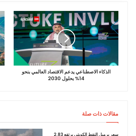
ك
ا
ل
إ
ل
ك
ت
ر
و
ن
ي
الذكاء الاصطناعي يدعم الاقتصاد العالمي بنحو
14% بحلول 2030
مقالات ذات صلة
سعر برميل النفط الكويتي يرتفع 2.83