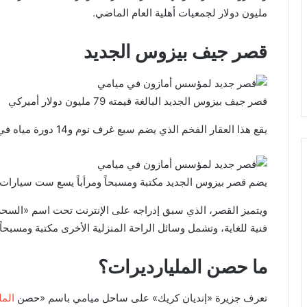
مليون دولار لجمعيات أهلية العام الماضي.
قصر جيف بيزوس الجديد
قصر جيف بيزوس الجديد البالغة قيمته 79 مليون دولار أميركي
يقع هذا العقار الفخم الذي يضم سبع غرف نوم و14 دورة مياه في ميامي، ويحتوي على قبو نبيذ وسينما منزلية وساونا.
يضم قصر بيزوس الجديد مكتبة ومسبحاً ومرأباً يسع ست سيارات
ويتميز القصر، الذي سبق إدراجه على الإنترنت تحت اسم «السح
فنية للغاية، وتشمل وسائل الراحة المنزلية الأخرى مكتبة ومسبحا
ما حصن المليارديرات؟
تعرف جزيرة «إنديان كريك» على ساحل ميامي باسم «حصن
المل