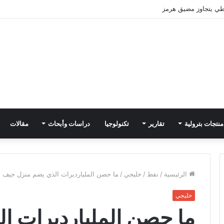
ي يتجاوز مضيق هرمز
منتجات بترولية
تقارير
تكنولوجيا
دراسات وأبحاث
مقالات
الرئيسية
/
نفط
/
خليجي
/
ما حصن المليارديرات الذي يضم منزل جيف ب
خليجي
ما حصن المليارديرات ا