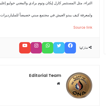
الثراء، مثل المستثمر كارل إيكان وتوم برادي والمغني خوليو إغل
ولمعرفة كيف يبدو العيش في مجتمع مبني خصيصاً للمليارديرات، 
Source link
فيسبوك
تويتر
واتساب
تابعنا على إنستغرام
تابعنا على يوتيوب
شاركها
Editorial Team
م
و
ق
ع