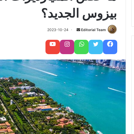
بيزوس الجديد؟
Editorial Team
أ
2023-10-24
ر
س
فيسبوك
تويتر
واتساب
تابعنا على إنستغرام
تابعنا على يوتيوب
ل
ب
ر
ي
د
ا
إ
ل
ك
ت
ر
و