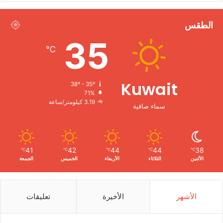
الطقس
35
℃
Kuwait
38º - 35º
71%
3.19 كيلومتر/ساعة
سماء صافية
41
42
44
44
38
℃
℃
℃
℃
℃
الأثنين
الثلاثاء
الأربعاء
الخميس
الجمعة
الأشهر
الأخيرة
تعليقات