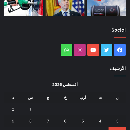
Social
فيسبوك
تويتر
يوتيوب
انستقرام
واتساب
الأرشيف
أغسطس 2026
ن
ث
أرب
خ
ج
س
د
2
1
9
8
7
6
5
4
3