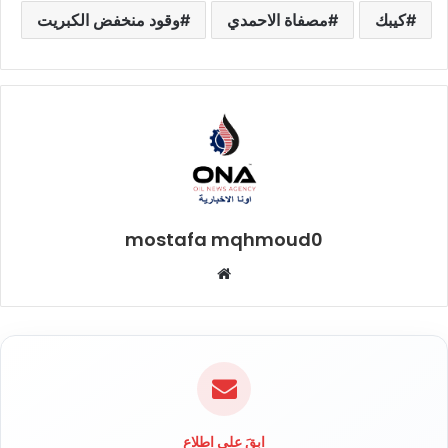
كيبك
مصفاة الاحمدي
وقود منخفض الكبريت
mostafa mqhmoud0
موقع
الويب
ابقَ على اطلاع