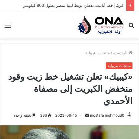
قريبًا| خط أنابيب نفطي يربط ليبيا بمصر بطول 800 كيلومتر
بحث
الق
عن
الرئيسية
/
منتجات بترولية
منتجات بترولية
«كيبيك» تعلن تشغيل خط زيت وقود
منخفض الكبريت إلى مصفاة
الأحمدي
أرسل
mostafa mqhmoud0
2023-09-15
386
دقيقة واحدة
بريدا
إلكترونيا