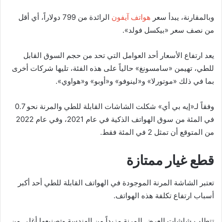
وبالمقارنة، يبدأ سعر
هواتف آيفون
الرائدة من 799 دولاراً، أي أقل
من نصف سعر «بيكسل فولد».
يعد ارتفاع الأسعار أحد العوامل التي تحد من حجم السوق القابل
للطي، تهيمن «سامسونغ» حالياً على هذه الفئة، تليها شركات أخرى
بما في ذلك «موتورلا» و«لينوفو» و«أوبو» و«هواوي».
وفقاً لـ«إيه بي أي» شكلت الشاشات القابلة للطي والمرنة نحو 0.7
في المئة من سوق الهواتف الذكية في عام 2021، وفي عام 2022
من المتوقع أن تمثل 2 في المئة فقط.
قطع غيار ممتازة
تعتبر الشاشة المرنة الموجودة في الهواتف القابلة للطي أحد أكبر
أسباب ارتفاع تكلفة هذه الهواتف.
تتطلب شاشات العرض المرنة مزيداً من الهندسة وتصنيعها أغلى من