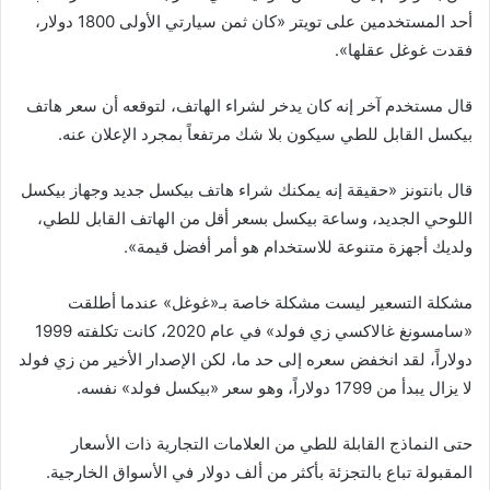
أحد المستخدمين على تويتر «كان ثمن سيارتي الأولى 1800 دولار،
فقدت غوغل عقلها».
قال مستخدم آخر إنه كان يدخر لشراء الهاتف، لتوقعه أن سعر هاتف
بيكسل القابل للطي سيكون بلا شك مرتفعاً بمجرد الإعلان عنه.
قال بانتونز «حقيقة إنه يمكنك شراء هاتف بيكسل جديد وجهاز بيكسل
اللوحي الجديد، وساعة بيكسل بسعر أقل من الهاتف القابل للطي،
ولديك أجهزة متنوعة للاستخدام هو أمر أفضل قيمة».
مشكلة التسعير ليست مشكلة خاصة بـ«غوغل» عندما أطلقت
«سامسونغ غالاكسي زي فولد» في عام 2020، كانت تكلفته 1999
دولاراً، لقد انخفض سعره إلى حد ما، لكن الإصدار الأخير من زي فولد
لا يزال يبدأ من 1799 دولاراً، وهو سعر «بيكسل فولد» نفسه.
حتى النماذج القابلة للطي من العلامات التجارية ذات الأسعار
المقبولة تباع بالتجزئة بأكثر من ألف دولار في الأسواق الخارجية.