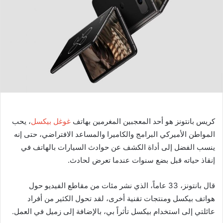
ر
ي
د
ا
إ
ل
ك
ت
ر
و
كريس بانتونز هو أحد المعجبين المغرمين بهاتف
غوغل بيكسل
، يحب
ن
المواطن الأميركي البرامج والكاميرا والمساعد الافتراضي، حتى إنه
ي
ا
ينسب الفضل إلى أداة الكشف عن حوادث السيارات بالهاتف في
إنقاذ حياته قبل بضع سنوات عندما تعرض لحادث.
قال بانتونز، 33 عاماً، الذي نشر مئات من مقاطع الفيديو حول
هواتف بيكسل ومنتجات تقنية أخرى، لقد تحول الكثير من أفراد
عائلتي إلى استخدام بيكسل تأثراً بي، بالإضافة إلى زميل في العمل.