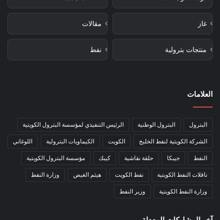
غاز
مقالات
منتجات بترولية
نفط
العلامات
البترول
البترول الوطنية
الرئيس التنفيذي لمؤسسة البترول الكويتية
الشركة الكويتية لنفط الخليج
الكويت
الكيماويات البترولية
اللوغاني
النفط
جيبكا
حلقة نقاشية
كيبك
مؤسسة البترول الكويتية
ناقلات النفط الكويتية
نفط الكويت
هيثم الغيص
وزارة النفط
وزارة النفط الكويتية
وزير النفط
آخر المشاركات المعدلة