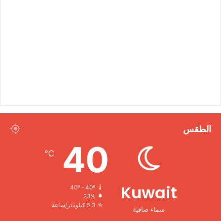
الطقس
40
℃
Kuwait
40º - 40º
23%
5.3 كيلومتر/ساعة
سماء صافية