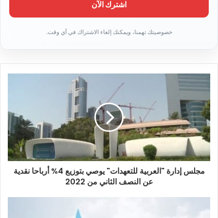
ب
ر
ي
د
ك
ا
ل
إ
ل
ك
ت
ر
و
ن
ي
مجلس إدارة "العربية للتعهدات" يوصي بتوزيع 4% أرباحا نقدية
عن النصف الثاني من 2022