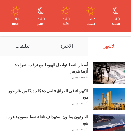
44
40
40
42
40
℃
℃
℃
℃
℃
الجمعة
السبت
الأحد
الأثنين
الثلاثاء
الأشهر
الأخيرة
تعليقات
أسعار النفط تواصل الهبوط مع ترقب انفراجة
أزمة هرمز
منذ يومين
الكهرباء في العراق تتلقى دعمًا جديدًا من غاز خور
مور
منذ يومين
الحوثيون يعلنون استهداف ناقلة نفط سعودية قرب
ينبع
منذ يومين