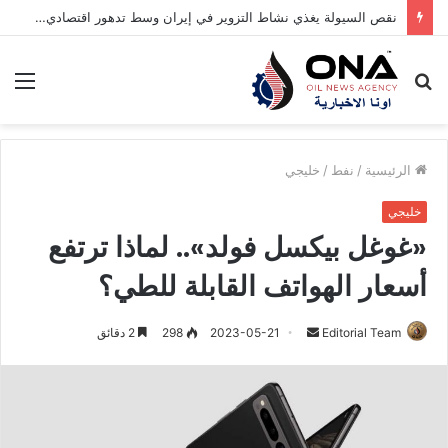
نقص السيولة يغذي نشاط التزوير في إيران وسط تدهور اقتصادي حاد
بحث
الق
عن
الرئيسية
/
نفط
/
خليجي
خليجي
«غوغل بيكسل فولد».. لماذا ترتفع
أسعار الهواتف القابلة للطي؟
Editorial Team
أ
2023-05-21
298
2 دقائق
ر
س
ل
ب