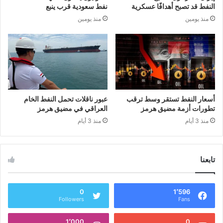
النفط قد تصبح أهدافًا عسكرية
نفط سعودية قرب ينبع
منذ يومين
منذ يومين
أسعار النفط تستقر وسط ترقب
عبور ناقلات تحمل النفط الخام
تطورات أزمة مضيق هرمز
العراقي في مضيق هرمز
منذ 3 أيام
منذ 3 أيام
تابعنا
0
1٬596
Followers
Fans
1٬000
0