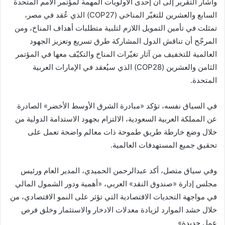
وأشار التقرير إلى أن إحدى الأولويات المهمة لمؤتمر الأمم المتحدة
السابع والعشرين للتغيّر المناخي (COP27) الذي عُقد في مصر،
تمثلت في تأمين التمويل اللازم لتلبية متطلبات أهداف المناخ، ومن
المرجّح أن تناقش الدول المشاركة طرق تسريع وتعزيز الجهود
العالمية للتخفيف من آثار تغيّرات المناخ والتكيّف معها في المؤتمر
الثامن والعشرين (COP28) الذي سيُعقد في الإمارات العربية
المتحدة.
في السياق نفسه، تؤكد «مبادرة الشرق الأوسط الأخضر» الصادرة
عن المملكة العربية السعودية، الالتزام بجهود الاستدامة الدولية من
خلال وضع خارطة طريق طموحة ذات معالم واضحة تعمل على
تحقيق جميع المستهدفات العالمية.
وفي سياق متصل، أكد عبدالرحمن الحميدي، المدير العام ورئيس
مجلس إدارة «صندوق النقد» العربي، «أهمية ودور الشمول المالي
في مواجهة التحديات الاقتصادية التي تؤثر على النمو الاقتصادي، من
خلال حشد الموارد لزيادة معدلات الادخار والاستثمار وخلق فرص
عمل جديدة»