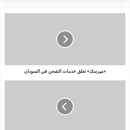
ا
ل
إ
ل
ك
ت
ر
و
ن
ي
«ميرسك» تعلق خدمات الشحن في السودان