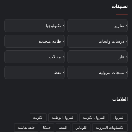
تصنيفات
تقارير
تكنولوجيا
درسات وابحاث
طاقة متجددة
غاز
مقالات
منتجات بترولية
نفط
العلامات
البترول
البترول الكويتية
البترول الوطنية
الكويت
الكيماويات البترولية
اللوغاني
النفط
جيبكا
حلقة نقاشية