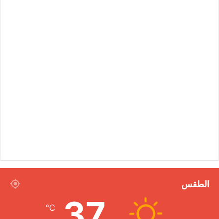
الطقس
37
℃