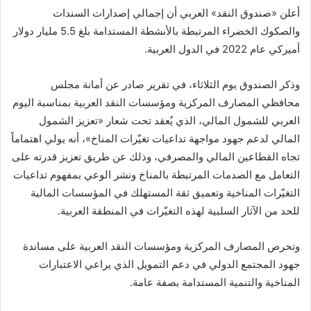
أعلن «صندوق النقد» العربي أن إجمالي إصدارات السندات
ب
والصكوك الخضراء المرتبطة بالأنشطة المستدامة بلغ 5.5 مليار دولار
ر
ي
أميركي عام 2022 في الدول العربية.
د
ا
وذكر الصندوق يوم الثلاثاء، في تقرير صادر عن أمانة مجلس
إ
محافظي المصارف المركزية ومؤسسات النقد العربية بمناسبة اليوم
ل
العربي للشمول المالي، الذي يُعقد تحت شعار «تعزيز الشمول
ك
المالي لدعم جهود مواجهة تداعيات تغيّرات المناخ»، أنه يولي اهتماماً
ت
تجاه القطاعين المالي والمصرفي، وذلك عن طريق تعزيز قدرته على
ر
التعامل مع الصدمات المرتبطة بالمناخ ونشر الوعي بمفهوم تداعيات
و
التغيّرات المناخية وتعميق ثقة المستهلك في المؤسسات المالية
ن
للحد من الآثار السلبية لهذه التغيّرات في المنطقة العربية.
ي
ا
وتحرص المصارف المركزية ومؤسسات النقد العربية على مساندة
جهود المجتمع الدولي في دعم التمويل الذي يراعي الاعتبارات
المناخية والتنمية المستدامة بصفة عامة.