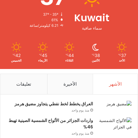
Kuwait
37º - 35º
61%
6.21 كيلومتر/ساعة
سماء صافية
42
45
44
38
37
℃
℃
℃
℃
℃
الأحد
الأثنين
الثلاثاء
الأربعاء
الخميس
الأشهر
الأخيرة
تعليقات
العراق يخطط لخط نفطي يتجاوز مضيق هرمز
منذ يوم واحد
واردات الجزائر من الألواح الشمسية الصينية تهبط
46%
منذ يوم واحد