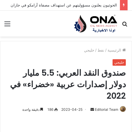
الحوثيون يعلنون مسؤوليتهم عن استهداف مصفاة أرامكو في جازان
بحث
الق
عن
الرئيسية
/
نفط
/
خليجي
خليجي
صندوق النقد العربي: 5.5 مليار
دولار إصدارات عربية «خضراء» في
2022
Editorial Team
أ
2023-04-25
186
دقيقة واحدة
ر
س
ل