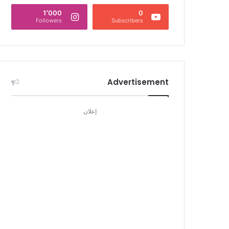
1٬000
0
Followers
Subscribers
Advertisement
إعلان