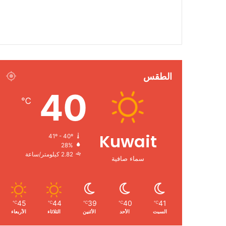
الطقس
40
℃
Kuwait
41º - 40º
28%
2.82 كيلومتر/ساعة
سماء صافية
45
44
39
40
41
℃
℃
℃
℃
℃
السبت
الأحد
الأثنين
الثلاثاء
الأربعاء