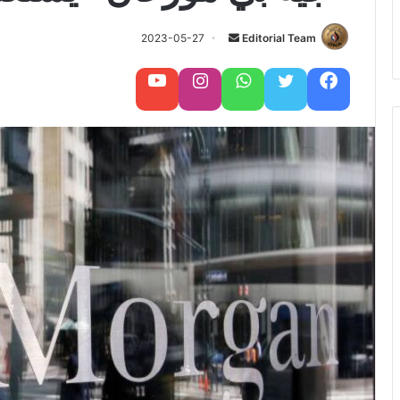
Editorial Team
أ
2023-05-27
ر
س
فيسبوك
تويتر
واتساب
تابعنا على إنستغرام
تابعنا على يوتيوب
ل
ب
ر
ي
د
ا
إ
ل
ك
ت
ر
و
ن
ي