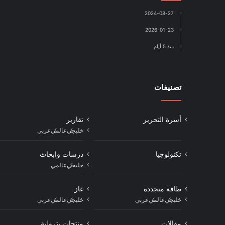
2024-08-27
2026-01-23
منذ 5 أيام
تصنيفات
أسرة التحرير
تقارير
خليجي
عالمي
عربي
تكنولوجيا
درسات وابحاث
خليجي
عالمي
طاقة متجددة
غاز
خليجي
عالمي
عربي
خليجي
عالمي
عربي
مقالات
منتجات بترولية