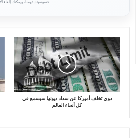
ب
ر
ي
د
ك
ا
ل
إ
ل
ك
ت
ر
و
ن
ي
دوي تخلف أميركا عن سداد ديونها سيسمع في
كل أنحاء العالم