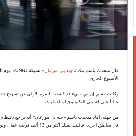
ا
قال متحدث باسم بنك «
جيه بي مورغان
الأسبوع الجاري.
وكانت «سي إن بي سي» قد كشفت للمرة الأولى عن تسريح «جيه ب
غالباً على قسمي التكنولوجيا والعمليات.
من جهته، أفاد متحدث باسم «جيه بي مورغان» أنه يراجع بانتظام 
في مناطق أخرى، فالبنك يملك أكثر من 13 ألف فرصة عمل، ويوظف نحو 300 ألف شخص.