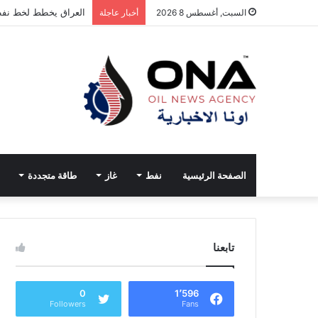
العراق يخطط لخط نفط
السبت, أغسطس 8 2026
أخبار عاجلة
الصفحة الرئيسية
نفط
غاز
طاقة متجددة
تابعنا
0
1٬596
Followers
Fans