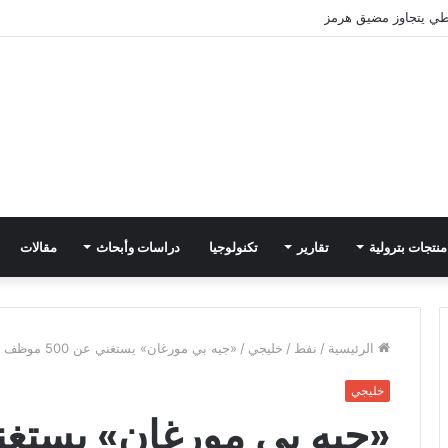
ي يتجاوز مضيق هرمز
منتجات بترولية
تقارير
تكنولوجيا
دراسات وأبحاث
مقالات
الرئيسية
/
نفط
/
خليجي
/
«جيه بي مورغان» يستغني عن 500 موظف
خليجي
«جيه بي مورغان» يستغني عن 0