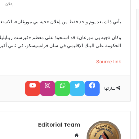
إعلان
يأتي ذلك بعد يوم واحد فقط من إعلان «جيه بي مورغان»، الاس
وكان «جيه بي مورغان» قد استحوذ على معظم «فيرست ريبابليك
الحكومة على البنك الإقليمي في سان فرانسيسكو، في ثاني أكبر
Source link
فيسبوك
تويتر
واتساب
تابعنا على إنستغرام
تابعنا على يوتيوب
شاركها
Editorial Team
م