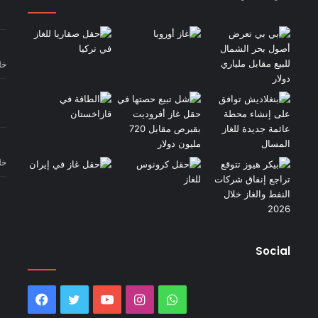
خل
خل
Social
واتساب
انستقرام
يوتيوب
تويتر
فيسبوك