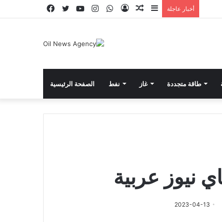
إضافة
مقال
تسجيل
واتساب
انستقرام
يوتيوب
تويتر
فيسبوك
أخبار عاجلة
عمود
عشوائي
الدخول
جانبي
طاقة متجددة
غاز
نفط
الصفحة الرئيسية
ي نيوز عربية
2023-04-13