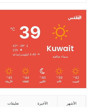
الطقس
39
℃
Kuwait
42º - 39º
23%
4.49 كيلومتر/ساعة
سماء صافية
45
44
40
39
42
℃
℃
℃
℃
℃
السبت
الأحد
الأثنين
الثلاثاء
الأربعاء
الأشهر
الأخيرة
تعليقات