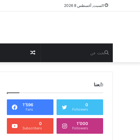
السبت, أغسطس 8 2026
بحث
مقال
عن
عشوائي
تابعنا
1٬596
0
Fans
Followers
0
1٬000
Subscribers
Followers