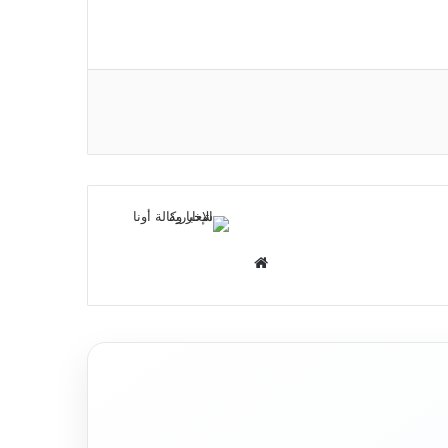
م
و
ق
ع
ا
ل
و
ي