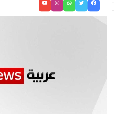
س
فيسبوك
تويتر
واتساب
تابعنا على إنستغرام
تابعنا على يوتيوب
ل
ب
ر
ي
د
ا
إ
ل
ك
ت
ر
و
ن
ي
ا