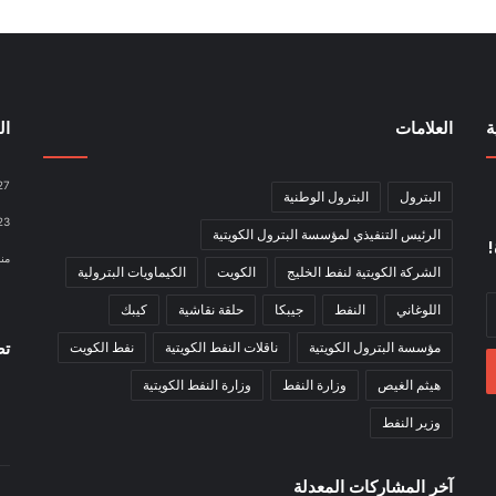
ة
العلامات
ال
27
البترول
البترول الوطنية
23
الرئيس التنفيذي لمؤسسة البترول الكويتية
!
منذ 5 
الشركة الكويتية لنفط الخليج
الكويت
الكيماويات البترولية
اللوغاني
النفط
جيبكا
حلقة نقاشية
كيبك
تص
مؤسسة البترول الكويتية
ناقلات النفط الكويتية
نفط الكويت
هيثم الغيص
وزارة النفط
وزارة النفط الكويتية
وزير النفط
آخر المشاركات المعدلة