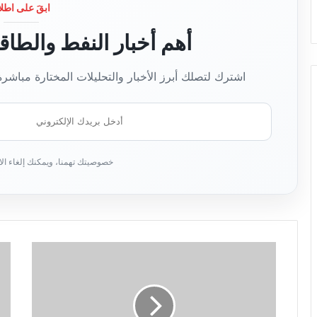
ابقَ على اطلا
أهم أخبار النفط والطا
اشترك لتصلك أبرز الأخبار والتحليلات المختارة مباشر
أ
د
خ
ل
ب
ر
ي
د
ك
ا
ل
إ
ل
ك