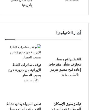
أخبار التكنولوجيا
النفط يرتفع وسط
مخاوف بشأن مقترحات
توقف صادرات النفط
إعادة فتح مضيق هرمز
الإيرانية من جزيرة خرج
بسبب الحصار
منذ يوم واحد
منذ ساعتين
تباطؤ سوق الإسكان
نقص السيولة يغذي نشاط
البريطانية في الصيف
التزوير في إيران وسط