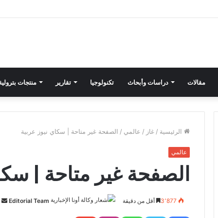
مقالات
دراسات وأبحاث
تكنولوجيا
تقارير
منتجات بترولية
الرئيسية
/
غاز
/
عالمي
/
الصفحة غير متاحة | سكاي نيوز عربية
عالمي
الصفحة غير متاحة | سكا
3٬877
أقل من دقيقة
Editorial Team
أ
ر