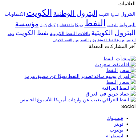
العلامات
الكويت
البترول الوطنية
البترول
الكيماويات
البترول الكويتية
النفط
مؤسسة
البترولية
جيبكا
كيبك
اللوغاني
حلقة نقاشية
كيبيك
البترول الكويتية
نفط الكويت
ناقلات النفط الكويتية
هيثم
الغيص
وزير النفط
وزارة النفط الكويتية
وزير النفط الكويتي
آخر المشاركات المعدلة
Social
فيسبوك
تويتر
يوتيوب
انستقرام