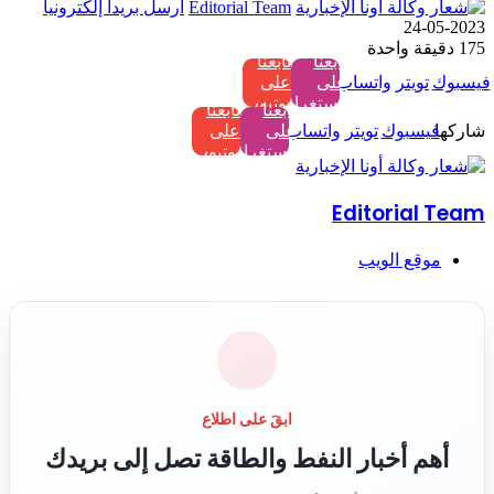
Editorial Team
أرسل بريدا إلكترونيا
2023-05-24
175
دقيقة واحدة
تابعنا
تابعنا
فيسبوك
تويتر
واتساب
على
على
إنستغرام
يوتيوب
تابعنا
تابعنا
شاركها
فيسبوك
تويتر
واتساب
على
على
إنستغرام
يوتيوب
Editorial Team
موقع الويب
ابقَ على اطلاع
أهم أخبار النفط والطاقة تصل إلى بريدك