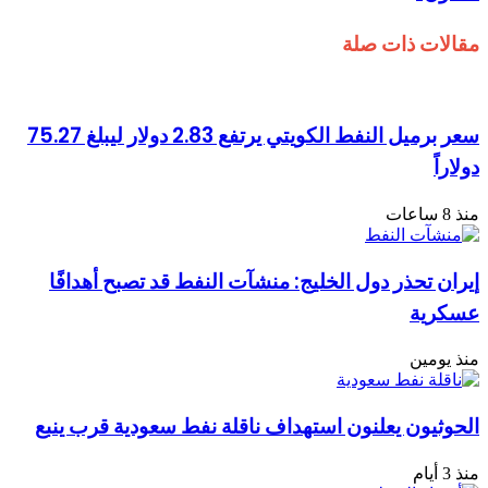
مقالات ذات صلة
سعر برميل النفط الكويتي يرتفع 2.83 دولار ليبلغ 75.27
دولاراً
منذ 8 ساعات
إيران تحذر دول الخليج: منشآت النفط قد تصبح أهدافًا
عسكرية
منذ يومين
الحوثيون يعلنون استهداف ناقلة نفط سعودية قرب ينبع
منذ 3 أيام