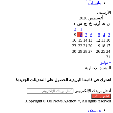
واتساب
الأرشيف
أغسطس 2026
ن
ث
أرب
خ
ج
س
د
2
1
9
8
7
6
5
4
3
16
15
14
13
12
11
10
23
22
21
20
19
18
17
30
29
28
27
26
25
24
31
« يوليو
النشرة الإخبارية
اشترك في قائمتنا البريدية للحصول على التحديثات الجديدة!
أدخل بريدك الإلكتروني
Copyright © Oil News Agency™, All rights reserved.
من نحن