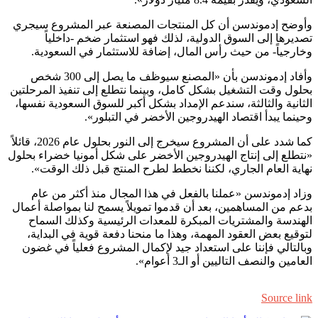
وأوضح
إدموندسن أ
ن كل المنتجات المصنعة عبر المشروع سيجري
تصديرها إلى السوق الدولية، لذلك فهو استثمار ضخم -داخلياً
وخارجياً- من حيث رأس المال، إضافة للاستثمار في السعودية.
وأفاد
إدموندسن
بأن «المصنع سيوظف ما يصل إلى 300 شخص
بحلول وقت التشغيل بشكل كامل، وبينما نتطلع إلى تنفيذ المرحلتين
الثانية والثالثة، سندعم الإمداد بشكل أكبر للسوق السعودية نفسها،
وحينما يبدأ اقتصاد الهيدروجين الأخضر في التبلور».
كما شدد على أن المشروع سيخرج إلى النور
بحلول عام 2026، قائلاً
«نتطلع إلى إنتاج الهيدروجين الأخضر على شكل أمونيا خضراء بحلول
نهاية العام الجاري، لكننا نخطط لطرح المنتج قبل ذلك الوقت».
وزاد
إدموندسن
«
عملنا بالفعل في هذا المجال منذ أكثر من عام
بدعم من المساهمين، بعد أن قدموا تمويلاً يسمح لنا بمواصلة أعمال
الهندسة والمشتريات المبكرة للمعدات الرئيسية وكذلك السماح
لتوقيع بعض العقود المهمة، وهذا ما منحنا دفعة قوية في البداية،
وبالتالي فإننا على استعداد جيد لإكمال المشروع فعلياً في غضون
العامين والنصف التاليين أو الـ3 أعوام».
Source link