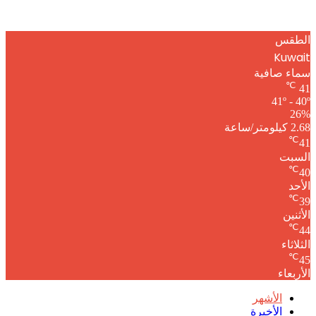
الطقس
Kuwait
سماء صافية
℃
41
41º - 40º
26%
2.68 كيلومتر/ساعة
℃
41
السبت
℃
40
الأحد
℃
39
الأثنين
℃
44
الثلاثاء
℃
45
الأربعاء
الأشهر
الأخيرة