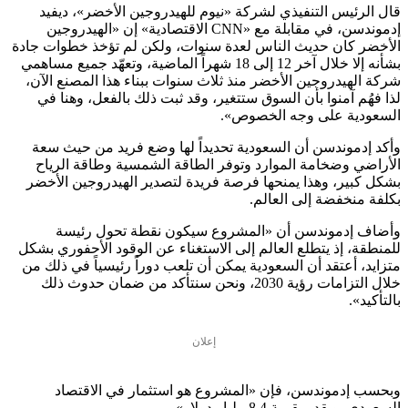
قال الرئيس التنفيذي لشركة
«
نيوم للهيدروجين الأخضر
»
، ديفيد
إدموندسن، في مقابلة مع
«
CNN الاقتصادية
»
إن
«الهيدروجين
الأخضر كان حديث الناس لعدة سنوات، ولكن لم تؤخذ خطوات جادة
بشأنه إلا خلال آخر 12 إلى 18 شهراً الماضية، وتعهّد جميع مساهمي
شركة الهيدروجين الأخضر منذ ثلاث سنوات ببناء هذا المصنع الآن،
لذا فهُم آمنوا بأن السوق ستتغير، وقد ثبت ذلك بالفعل، وهنا في
السعودية على وجه الخصوص».
وأكد
إدموندسن أن
السعودية تحديداً لها وضع فريد من حيث سعة
الأراضي وضخامة الموارد وتوفر الطاقة الشمسية وطاقة الرياح
بشكل كبير، وهذا يمنحها فرصة فريدة لتصدير الهيدروجين الأخضر
بكلفة منخفضة إلى العالم.
وأضاف إدموندسن أن
«
المشروع سيكون نقطة تحول رئيسة
للمنطقة، إذ يتطلع العالم إلى الاستغناء عن الوقود الأحفوري بشكل
متزايد، أعتقد أن السعودية يمكن أن تلعب دوراً رئيسياً في ذلك من
خلال التزامات رؤية 2030، ونحن سنتأكد من ضمان حدوث ذلك
بالتأكيد».
إعلان
وبحسب
إدموندسن
، فإن «المشروع هو استثمار في الاقتصاد
السعودي، ويقدر بقيمة 8.4 مليار دولار».