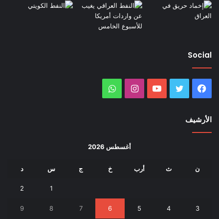
Social
فيسبوك
تويتر
يوتيوب
انستقرام
واتساب
الأرشيف
أغسطس 2026
ن
ث
أرب
خ
ج
س
د
2
1
9
8
7
6
5
4
3