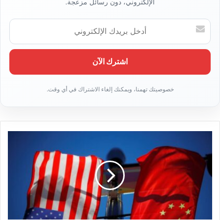
الإلكتروني، دون رسائل مزعجة.
أ
د
خ
ل
ب
ر
ي
د
ك
ا
ل
إ
ل
ك
ت
ر
و
ن
ي