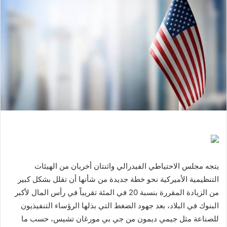
ر
ي
د
ا
إ
ل
ك
ت
ر
و
ن
ي
ا
يتجه مجلس الاحتياطي الفيدرالي واثنتان أخريان من الهيئات
التنظيمية الأميركية نحو خطة جديدة من شأنها أن تقلل بشكل كبير
من الزيادة المقررة بنسبة 20 في المئة تقريباً في رأس المال لأكبر
البنوك في البلاد، بعد جهود الضغط التي بذلها الرؤساء التنفيذيون
للصناعة مثل جيمي ديمون من جي بي مورغان تشيس، حسب ما