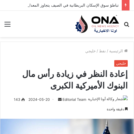
تباطؤ سوق الإسكان البريطانية في الصيف يتجاوز المعدلات المعتادة
بحث
الق
عن
الرئيسية
/
نفط
/
خليجي
خليجي
إعادة النظر في زيادة رأس مال
البنوك الأميركية الكبرى
Editorial Team
أ
2024-05-20
143
ر
دقيقة واحدة
س
ل
ب