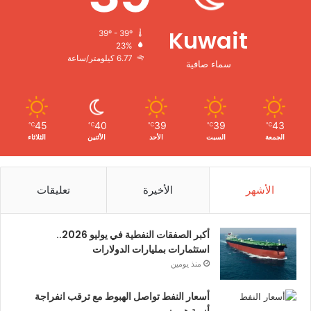
Kuwait
39º - 39º
23%
6.77 كيلومتر/ساعة
سماء صافية
45
40
39
39
43
℃
℃
℃
℃
℃
الجمعة
السبت
الأحد
الأثنين
الثلاثاء
الأشهر
الأخيرة
تعليقات
أكبر الصفقات النفطية في يوليو 2026..
استثمارات بمليارات الدولارات
منذ يومين
أسعار النفط تواصل الهبوط مع ترقب انفراجة