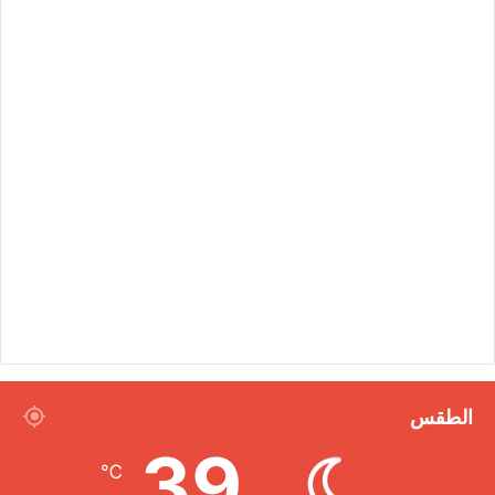
الطقس
39
℃