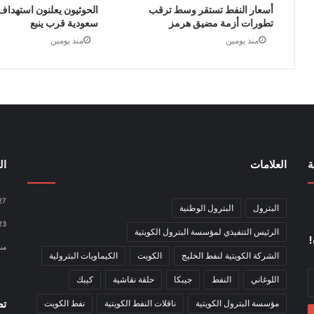
أسعار النفط تستقر وسط ترقب
الحوثيون يعلنون استهداف
تطورات أزمة مضيق هرمز
سعودية قرب ينبع
منذ يومين
منذ يومين
ة
العلامات
ال
27
البترول
البترول الوطنية
23
الرئيس التنفيذي لمؤسسة البترول الكويتية
!
منذ 4 
الشركة الكويتية لنفط الخليج
الكويت
الكيماويات البترولية
اللوغاني
النفط
جيبكا
حلقة نقاشية
كيبك
تص
مؤسسة البترول الكويتية
ناقلات النفط الكويتية
نفط الكويت