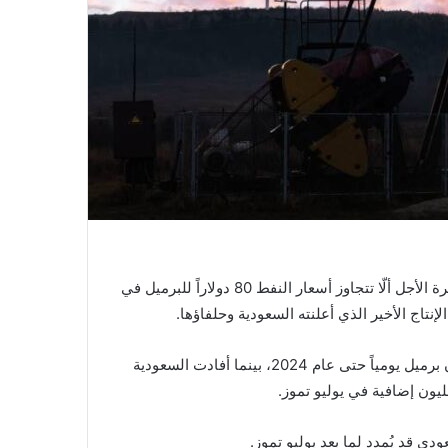
توقعت إدارة معلومات الطاقة الأميركية في أحدث توقعاتها القصيرة الأجل ألّا تتجاوز أسعار النفط 80 دولاراً للبرميل في
تاج الأخير الذي أعلنته السعودية وحلفاؤها.
وقرر أعضاء «أوبك بلاس» يوم الأحد تمديد خفض الإنتاج 1,4 مليون برميل يومياً حتى عام 2024، بينما أفادت السعودية
يون إضافية في يوليو تموز.
 قد يُمدد لما بعد يوليو تموز.