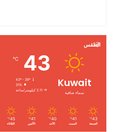
الطقس
43
℃
Kuwait
43º - 39º
31%
2.11 كيلومتر/ساعة
سماء صافية
45
41
40
41
43
℃
℃
℃
℃
℃
الجمعة
السبت
الأحد
الأثنين
الثلاثاء