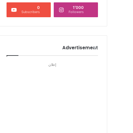
0
1٬000
Subscribers
Followers
Advertisement
إعلان