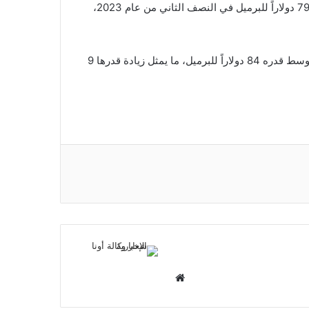
وتقدر إدارة معلومات الطاقة أن متوسط أسعار خام برنت سيبلغ 79 دولاراً للبرميل في النصف الثاني من عام 2023،
علاوة على ذلك، ازدادت توقعات أسعار النفط لعام 2024 إلى متوسط قدره 84 دولاراً للبرميل، ما يمثل زيادة قدرها 9
م
و