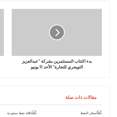
ك
ا
ل
إ
ل
ك
ت
ر
و
ن
ي
بدء اكتتاب المستثمرين بشركة "عبدالعزيز
التويجري للتجارة" الأحد 11 يونيو
مقالات ذات صلة