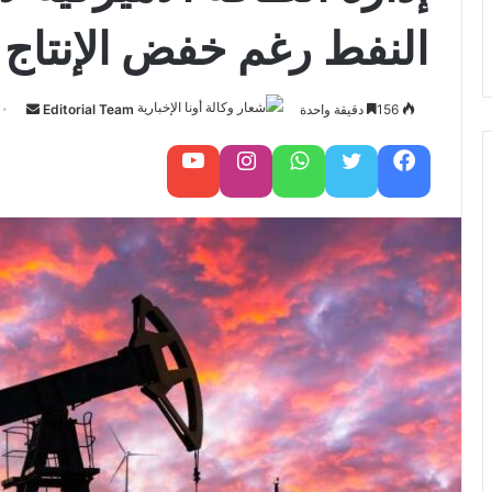
النفط رغم خفض الإنتاج
156
دقيقة واحدة
Editorial Team
أ
ر
س
فيسبوك
تويتر
واتساب
تابعنا على إنستغرام
تابعنا على يوتيوب
ل
ب
ر
ي
د
ا
إ
ل
ك
ت
ر
و