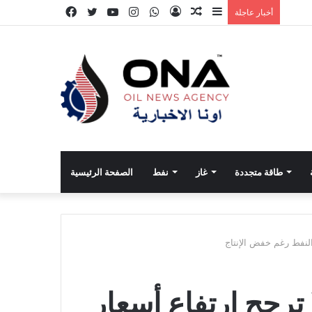
إضافة
مقال
تسجيل
واتساب
انستقرام
يوتيوب
تويتر
فيسبوك
أخبار عاجلة
عمود
عشوائي
الدخول
جانبي
طاقة متجددة
غاز
نفط
الصفحة الرئيسية
 النفط رغم خفض الإنتاج
ا ترجح ارتفاع أسعار