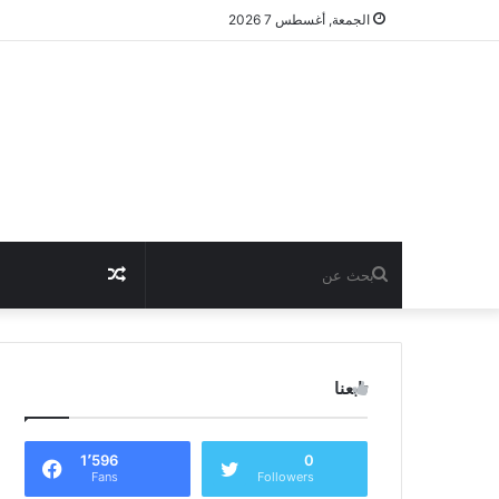
الجمعة, أغسطس 7 2026
بحث
مقال
عن
عشوائي
تابعنا
1٬596
0
Fans
Followers