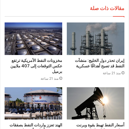
مقالات ذات صلة
إيران تحذر دول الخليج: منشآت
مخزونات النفط الأمريكية ترتفع
النفط قد تصبح أهدافًا عسكرية
عكس التوقعات إلى 407 ملايين
برميل
منذ 21 ساعة
منذ 21 ساعة
أسعار النفط تهبط بقوة وبرنت
الهند تعزز واردات النفط بصفقات