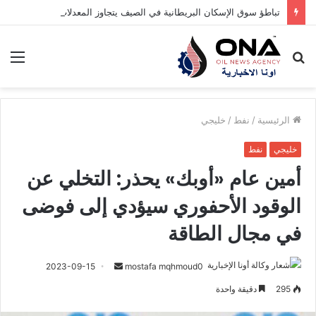
تباطؤ سوق الإسكان البريطانية في الصيف يتجاوز المعدلات المعتادة
بحث
الق
عن
الرئيسية
/
نفط
/
خليجي
خليجي
نفط
أمين عام «أوبك» يحذر: التخلي عن
الوقود الأحفوري سيؤدي إلى فوضى
في مجال الطاقة
أرسل
2023-09-15
mostafa mqhmoud0
بريدا
295
دقيقة واحدة
إلكترونيا