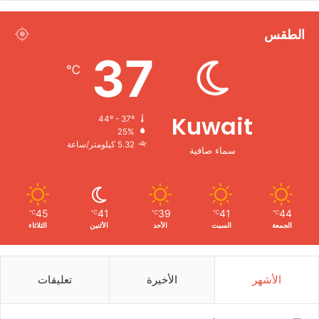
الطقس
37
℃
Kuwait
44º - 37º
25%
5.32 كيلومتر/ساعة
سماء صافية
45
41
39
41
44
℃
℃
℃
℃
℃
الجمعة
السبت
الأحد
الأثنين
الثلاثاء
الأشهر
الأخيرة
تعليقات