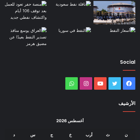
Social
فيسبوك
تويتر
يوتيوب
انستقرام
واتساب
الأرشيف
أغسطس 2026
ن
ث
أرب
خ
ج
س
د