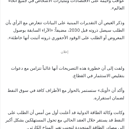
عواقب وخيمة على الاقتصادات ومليارات الأشخاص في جميع أنحاء
العالم».
وذكر الغيص أن التقديرات المبنية على البيانات تتعارض مع الرأي بأن
الطلب سيصل ذروته قبل 2030، مضيفاً: «الآراء السابقة بوصول
المعروض أو الطلب على الوقود الأحفوري ذروته أثبتت أنها خاطئة».
إعلان
ولفت إلى أن خطورة هذه التصريحات أنها غالباً تتزامن مع دعوات
بتقليص الاستثمار في القطاع.
وأكد أن «أوبك» ستستمر بالحوار مع الأطراف كافة في سوق النفط
لضمان استقراره.
وكانت وكالة الطاقة الدولية قد أعلنت أول من أمس أن الطلب على
النفط قد يستقر خلال العقد الحالي مع تحول المستهلكين بشكل أكبر
إلى مصادر الطاقة المتجددة لتجنب تغير المناخ الكارثي.