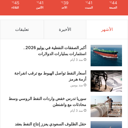
45
41
39
41
44
℃
℃
℃
℃
℃
الجمعة
السبت
الأحد
الأثنين
الثلاثاء
الأشهر
الأخيرة
تعليقات
أكبر الصفقات النفطية في يوليو 2026..
استثمارات بمليارات الدولارات
منذ 3 أيام
أسعار النفط تواصل الهبوط مع ترقب انفراجة
أزمة هرمز
منذ يومين
سوريا تدرس خفض واردات النفط الروسي وسط
محادثات مع واشنطن
منذ 3 أيام
حقل الظلوف السعودي يعزز إنتاج النفط بعقد