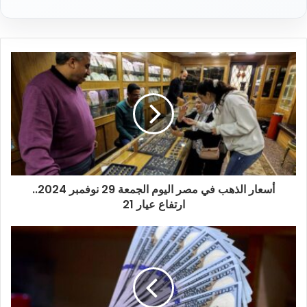
د
ك
ا
ل
إ
ل
ك
ت
ر
و
ن
ي
أسعار الذهب في مصر اليوم الجمعة 29 نوفمبر 2024..
ارتفاع عيار 21