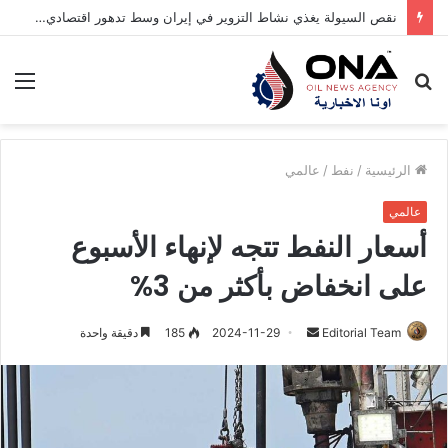
تباطؤ سوق الإسكان البريطانية في الصيف يتجاوز المعدلات المعتادة
بحث
الق
عن
الرئيسية
/
نفط
/
عالمي
عالمي
أسعار النفط تتجه لإنهاء الأسبوع
على انخفاض بأكثر من 3%
Editorial Team
أ
2024-11-29
185
دقيقة واحدة
ر
س
ل
ب