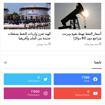
أسعار النفط تهبط بقوة وبرنت
الهند تعزز واردات النفط بصفقات
يتراجع دون 80 دولارًا
جديدة من عُمان وأفريقيا
منذ يوم واحد
منذ يومين
تابعنا
0
1٬596
Followers
Fans
1٬000
0
Followers
Subscribers