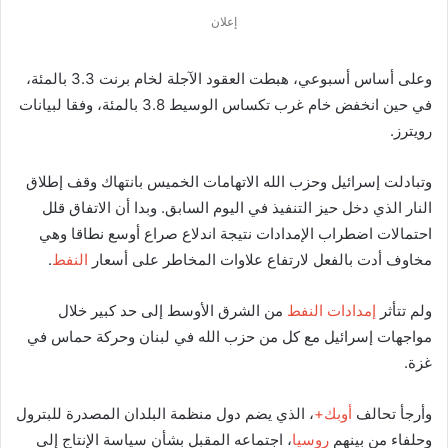
إعلان
وعلى أساس أسبوعي، هبطت العقود الآجلة لخام برنت 3.3 بالمئة،
في حين انخفض خام غرب تكساس الوسيط 3.8 بالمئة، وفقا لبيانات
رويترز.
وتبادلت إسرائيل وحزب الله الاتهامات الخميس بانتهاك وقف إطلاق
النار الذي دخل حيز التنفيذ في اليوم السابق. وبدا أن الاتفاق قلل
احتمالات اضطراب الإمدادات نتيجة اندلاع صراع أوسع نطاقا وهي
مخاوف أدت بالفعل لارتفاع علاوات المخاطر على أسعار
النفط
.
ولم تتأثر
إمدادات النفط
من الشرق الأوسط إلى حد كبير خلال
مواجهات إسرائيل مع كل من حزب الله في لبنان وحركة حماس في
غزة.
وأرجأ تحالف
أوبك+
، الذي يضم دول منظمة البلدان المصدرة للبترول
وحلفاء من بينهم
روسيا
، اجتماعه المقبل بشأن سياسة الإنتاج إلى