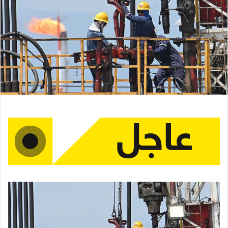
ر
ي
د
ا
إ
ل
ك
ت
ر
و
ن
ي
ا