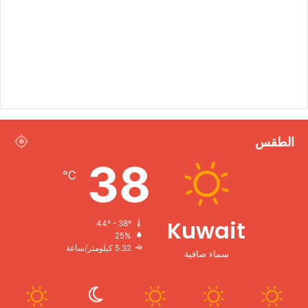
الطقس
38
℃
Kuwait
44º - 38º
25%
5.32 كيلومتر/ساعة
سماء صافية