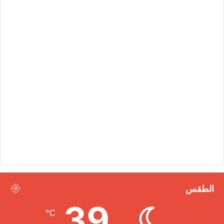
الطقس
39
℃