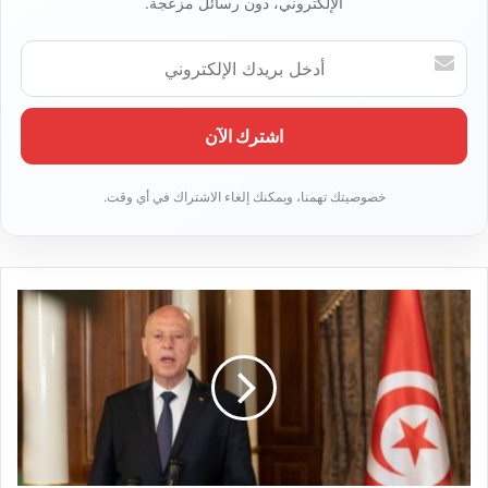
الإلكتروني، دون رسائل مزعجة.
أ
د
خ
ل
ب
ر
ي
د
ك
ا
ل
إ
ل
ك
ت
ر
و
ن
ي