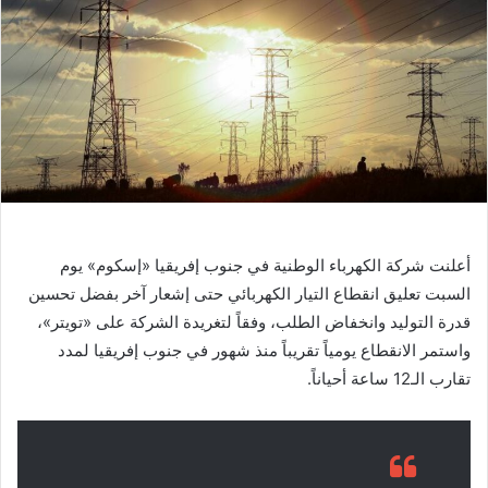
ر
ي
د
ا
إ
ل
ك
ت
ر
و
أعلنت شركة الكهرباء الوطنية في جنوب إفريقيا «إسكوم» يوم
ن
السبت تعليق انقطاع التيار الكهربائي حتى إشعار آخر بفضل تحسين
ي
ا
قدرة التوليد وانخفاض الطلب، وفقاً لتغريدة الشركة على «تويتر»،
واستمر الانقطاع يومياً تقريباً منذ شهور في جنوب إفريقيا لمدد
تقارب الـ12 ساعة أحياناً.