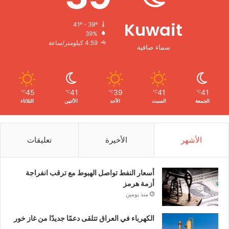
Kuwait
41º - 39º
39%
4.59 كيلومتر/ساعة
سماء صافية
45
41
39
41
41
℃
℃
℃
℃
℃
الجمعة
السبت
الأحد
الأثنين
الثلاثاء
الأشهر
الأخيرة
تعليقات
أسعار النفط تواصل الهبوط مع ترقب انفراجة
أزمة هرمز
منذ يومين
الكهرباء في العراق تتلقى دعمًا جديدًا من غاز خور
مور