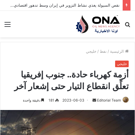
نقص السيولة يغذي نشاط التزوير في إيران وسط تدهور اقتصادي حاد
بحث
الق
عن
الرئيسية
/
نفط
/
خليجي
خليجي
أزمة كهرباء حادة.. جنوب إفريقيا
تعلِّق انقطاع التيار حتى إشعار آخر
Editorial Team
أ
2023-06-03
181
دقيقة واحدة
ر
س
ل
ب