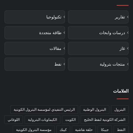
تقارير
تكنولوجيا
درسات وابحاث
طاقة متجددة
غاز
مقالات
منتجات بترولية
نفط
العلامات
البترول
البترول الوطنية
الرئيس التنفيذي لمؤسسة البترول الكويتية
الشركة الكويتية لنفط الخليج
الكويت
الكيماويات البترولية
اللوغاني
النفط
جيبكا
حلقة نقاشية
كيبك
مؤسسة البترول الكويتية